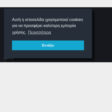
SCHOOLIGANS
Αυτή η ιστοσελίδα χρησιμοποιεί cookies
για να προσφέρει καλύτερη εμπειρία
SCHOOLWAVE
χρήσης.
Περισσότερα
Εντάξει
ΠΛΟΉΓΗΣΗ
About
Αρχική
Νέα
Αρχείο Περιοδικού
Dear Schooligans
Ξεστραβώσου
ΕΠΙΚΟΙΝΩΝΊΑ
Φόρμα Επικοινωνίας
(+30) 216 700 3325 (εσωτ.304)