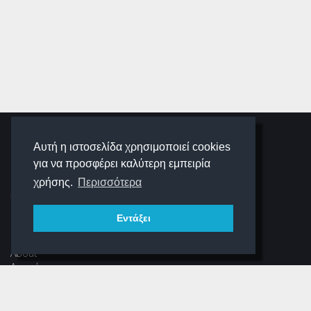
SCHOOLIGANS
Αυτή η ιστοσελίδα χρησιμοποιεί cookies
για να προσφέρει καλύτερη εμπειρία
SCHOOLWAVE
χρήσης.
Περισσότερα
Εντάξει
ΠΛΟΉΓΗΣΗ
About
Αρχική
Νέα
Αρχείο Περιοδικού
Dear Schooligans