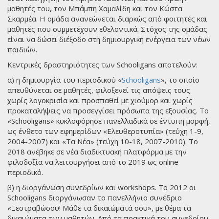
μαθητές του, τον Μπάμπη Χαμαλίδη και τον Κώστα
Σκαρμέα. Η ομάδα ανανεώνεται διαρκώς από φοιτητές και
μαθητές που συμμετέχουν εθελοντικά. Στόχος της ομάδας
είναι να δώσει διέξοδο στη δημιουργική ενέργεια των νέων
παιδιών.
Κεντρικές δραστηριότητες των Schooligans αποτελούν:
α) η δημιουργία του περιοδικού «
Schooligans
», το οποίο
απευθύνεται σε μαθητές, φιλοξενεί τις απόψεις τους
χωρίς λογοκρισία και προσπαθεί με χιούμορ και χωρίς
προκαταλήψεις να προσεγγίσει πρόσωπα της εξουσίας. Το
«Schooligans» κυκλοφόρησε πανελλαδικά σε έντυπη μορφή,
ως ένθετο των εφημερίδων «Ελευθεροτυπία» (τεύχη 1-9,
2004-2007) και «Τα Νέα» (τεύχη 10-18, 2007-2010). Το
2018 ανέβηκε σε νέα διαδικτυακή πλατφόρμα με την
φιλοδοξία να λειτουργήσει από το 2019 ως online
περιοδικό.
β) η διοργάνωση συνεδρίων και workshops. Το 2012 οι
Schooligans διοργάνωσαν το πανελλήνιο συνέδριο
«Ξεστραβώσου! Μάθε τα δικαιώματά σου», με θέμα τα
δικαιώματα των μαθητών. Από τα πρακτικά του συνεδρίου