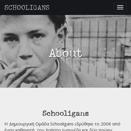
SCHOOLIGANS
Togg
navig
About
Schooligans
Η Δημιουργική Ομάδα Schooligans ιδρύθηκε το 2006 από
έναν καθηγητή, τον Χρήστο Ιωαννίδη και δύο πρώην