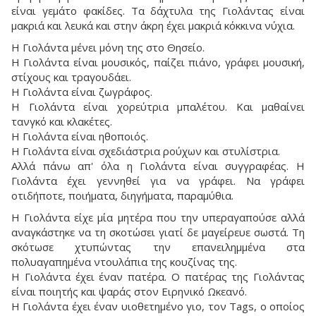
είναι γεμάτο φακίδες. Τα δάχτυλα της Γιολάντας είναι
μακριά και λευκά και στην άκρη έχει μακριά κόκκινα νύχια.
Η Γιολάντα μένει μόνη της στο Θησείο.
Η Γιολάντα είναι μουσικός, παίζει πιάνο, γράφει μουσική,
στίχους και τραγουδάει.
Η Γιολάντα είναι ζωγράφος.
Η Γιολάντα είναι χορεύτρια μπαλέτου. Και μαθαίνει
τανγκό και κλακέτες.
Η Γιολάντα είναι ηθοποιός.
Η Γιολάντα είναι σχεδιάστρια ρούχων και στυλίστρια.
Αλλά πάνω απ' όλα η Γιολάντα είναι συγγραφέας. Η
Γιολάντα έχει γεννηθεί για να γράφει. Να γράφει
οτιδήποτε, ποιήματα, διηγήματα, παραμύθια.
Η Γιολάντα είχε μία μητέρα που την υπεραγαπούσε αλλά
αναγκάστηκε να τη σκοτώσει γιατί δε μαγείρευε σωστά. Τη
σκότωσε χτυπώντας την επανειλημμένα στα
πολυαγαπημένα ντουλάπια της κουζίνας της.
Η Γιολάντα έχει έναν πατέρα. Ο πατέρας της Γιολάντας
είναι ποιητής και ψαράς στον Ειρηνικό Ωκεανό.
Η Γιολάντα έχει έναν υιοθετημένο γιο, τον Tags, ο οποίος