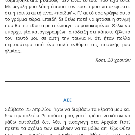
Με μεγάλη μου λύπη έπιασα τον εαυτό μου να σκέφτεται
ότι η ταινία αυτή είναι «παιδική». Γι' αυτό σας γράφω αυτό
το γράμμα τώρα. Επειδή δε θέλω ποτέ να φτάσει η στιγμή
που θα πω «Κοίτα με τι έκλαιγα το μαλακισμένο»! Θέλω να
υπάρχει μία καταγεγραμμένη απόδειξη ότι κάποτε έβλεπα
τον εαυτό μου σε αυτή την ταινία κι ότι ήταν πολλά
περισσότερα από ένα απλό ενθύμιο της παιδικής μου
ηλικίας...
Rom, 20 χρονών
ΑΣΕ
Σάββατο 25 Απριλίου. Έχω να διαβάσω τα κέρατά μου και
δεν την παλεύω. Ρε πούστη μου, γιατί πρέπει να κάτσω να
μάθω αυτολεξεί ό,τι λέει η εισαγωγή στα Αρχαία; Γιατί
πρέπει τα σχόλια των κειμένων να τα μάθω απ' έξω; Ούτε
που με νοιάζει η άποψη του Μάκριτζ για τη