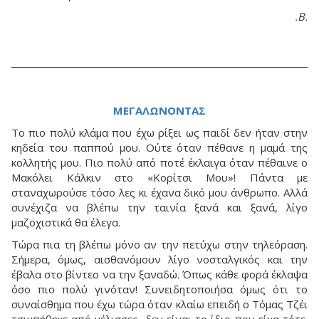
.Β.
ΜΕΓΑΛΩΝΟΝΤΑΣ
Το πιο πολύ κλάμα που έχω ρίξει ως παιδί δεν ήταν στην
κηδεία του παππού μου. Ούτε όταν πέθανε η μαμά της
κολλητής μου. Πιο πολύ από ποτέ έκλαιγα όταν πέθαινε ο
Μακόλει Κάλκιν στο «Κορίτσι Μου»! Πάντα με
σταναχωρούσε τόσο λες κι έχανα δικό μου άνθρωπο. Αλλά
συνέχιζα να βλέπω την ταινία ξανά και ξανά, λίγο
μαζοχιστικά θα έλεγα.
Τώρα πια τη βλέπω μόνο αν την πετύχω στην τηλεόραση.
Σήμερα, όμως, αισθανόμουν λίγο νοσταλγικός και την
έβαλα στο βίντεο να την ξαναδώ. Όπως κάθε φορά έκλαψα
όσο πιο πολύ γινόταν! Συνειδητοποιήσα όμως ότι το
συναίσθημα που έχω τώρα όταν κλαίω επειδή ο Τόμας Τζέι
τσιμπήθηκε από μέλισσες, δεν είναι το ίδιο που είχα τότε.