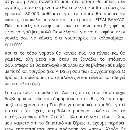
στην όψη ενός πανεπιστημίου στο οποίο θα μπεις, δεν
αγαπάς το αντικείμενο που θα επιλέξεις και θα φτάσεις να
χρωστάς 80.000 μαθήματα για τα οποία θα πρέπει να
σκίσεις τον κώλο σου για να τα περάσεις! ΕΙΣΑΙ ΒΛΑΚΑΣ!
Πώς μπορείς να σκέφτεσαι πως το μόνο που θες φέτος
είναι να γράψεις καλά Πανελλήνιες για να σε αφήσουν οι
γονείς σου να κάνεις ό,τι γουστάρεις το καλοκαίρι;;;;!!!!
WTF????
Και τι το τόσο γαμάτο θα κάνεις πια; Θα πίνεις και θα
γαμιέσαι όλη μέρα και όταν σε ξαναδώ το επόμενο
φθινόπωρο δε θα εκπλαγώ καθόλου αν σε βλέπω κάθε μέρα
με ποτό και τσιγάρο (και AIDS μη σου πω). Συγχαρητήρια. Ο
δρόμος διασκέδασης που επιλέγεις είναι τέλειος και οδηγεί
σε μια τέλεια ζωή...
Γι' αυτό κόψε τις μαλακίες. Άσε τις πίπες του τύπου «έχω
διάβασμα» και έλα να τζαμάρουμε όποτε θες! Και να πάμε
μαζί του χρόνου στη Σουηδία για μουσικές σπουδές, γιατί
πιστεύω ότι έχεις υπερβολικό μουσικό ταλέντο και το
πετάς στα σκουπίδια. Στα λέω όλα αυτά γιατί είσαι φίλος
μου γαμώτο απ’ το δημοτικό και ξέρεις τι έχουμε περάσει.
Μην επαναπαύεσαι στην πρόφαση ότι «στην Ελλάδα δε