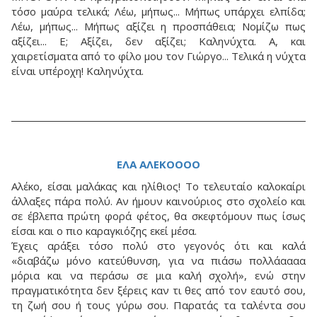
τόσο μαύρα τελικά; Λέω, μήπως... Μήπως υπάρχει ελπίδα;
Λέω, μήπως... Μήπως αξίζει η προσπάθεια; Νομίζω πως
αξίζει... Ε; Αξίζει, δεν αξίζει; Καληνύχτα. Α, και
χαιρετίσματα από το φίλο μου τον Γιώργο... Τελικά η νύχτα
είναι υπέροχη! Καληνύχτα.
ΕΛΑ ΑΛΕΚΟΟΟΟ
Αλέκο, είσαι μαλάκας και ηλίθιος! Το τελευταίο καλοκαίρι
άλλαξες πάρα πολύ. Αν ήμουν καινούριος στο σχολείο και
σε έβλεπα πρώτη φορά φέτος, θα σκεφτόμουν πως ίσως
είσαι και ο πιο καραγκιόζης εκεί μέσα.
Έχεις αράξει τόσο πολύ στο γεγονός ότι και καλά
«διαβάζω μόνο κατεύθυνση, για να πιάσω πολλάαααα
μόρια και να περάσω σε μια καλή σχολή», ενώ στην
πραγματικότητα δεν ξέρεις καν τι θες από τον εαυτό σου,
τη ζωή σου ή τους γύρω σου. Παρατάς τα ταλέντα σου