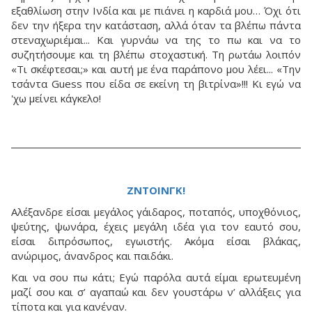
εξαθλίωση στην Ινδία και με πιάνει η καρδιά μου… Όχι ότι
δεν την ήξερα την κατάσταση, αλλά όταν τα βλέπω πάντα
στεναχωριέμαι... Και γυρνάω να της το πω και να το
συζητήσουμε και τη βλέπω στοχαστική. Τη ρωτάω λοιπόν
«Τι σκέφτεσαι;» και αυτή με ένα παράπονο μου λέει... «Την
τσάντα Guess που είδα σε εκείνη τη βιτρίνα»!!! Κι εγώ να
'χω μείνει κάγκελο!
ΖΝΤΟΙΝΓΚ!
Αλέξανδρε είσαι μεγάλος γάιδαρος, ποταπός, υποχθόνιος,
ψεύτης, ψωνάρα, έχεις μεγάλη ιδέα για τον εαυτό σου,
είσαι διπρόσωπος, εγωιστής. Ακόμα είσαι βλάκας,
ανώριμος, άνανδρος και παιδάκι.
Και να σου πω κάτι; Εγώ παρόλα αυτά είμαι ερωτευμένη
μαζί σου και σ’ αγαπαώ και δεν γουστάρω ν’ αλλάξεις για
τίποτα και για κανέναν.