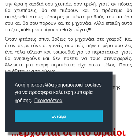
την ώρα η καρδιά σου χτυπάει σαν τρελή, γιατί αν πέσεις
θα χτυπήσεις, θα σε πιάσουν και το πρόστιμο θα
εκτοξευθεί στους τέσσερις με πέντε μισθούς του πατέρα
σου και θα σου πάρουν και το μηχανάκι. Αλλά επειδή αυτά
τα ζεις κάθε μέρα σίγουρα θα ξεφύγεις!!!
Όταν φτάσεις σπίτι βάζεις το μηχανάκι στο γκαράζ. Και
όταν σε ρωτάνε οι γονείς σου πώς πήγε η μέρα σου λες
ένα «όλα τέλεια» και τσιμουδιά για το περιστατικό, γιατί
θα ανησυχούνε και δεν πρέπει να τους στενοχωρείς.
Άλλωστε μια ακόμη περιπέτεια είχε αίσιο τέλος. Ποιος
νοιάζεται για το αύριο;
Γιώργος Γιούρεφ, Α’ Λυκείου
Αυτή η ιστοσελίδα χρησιμοποιεί cookies
Λύκειο Διαπολιτισμικής Εκπαίδευσης Σαπών Ροδόπης
για να προσφέρει καλύτερη εμπειρία
σχολική εφημερίδα Sapress,
www.gldesapwn.blogspot.com
χρήσης.
Περισσότερα
Εντάξει
...έρχονται οι πιο ωραίοι