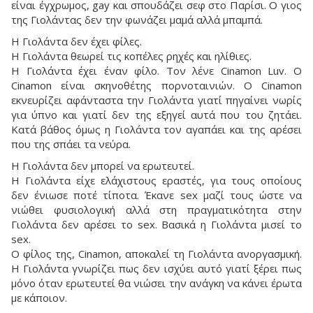
είναι έγχρωμος, gay και σπουδάζει σεφ στο Παρίσι. Ο γιος
της Γιολάντας δεν την φωνάζει μαμά αλλά μπαμπά.
Η Γιολάντα δεν έχει φίλες.
Η Γιολάντα θεωρεί τις κοπέλες ρηχές και ηλίθιες.
Η Γιολάντα έχει έναν φίλο. Τον λένε Cinamon Luv. Ο
Cinamon είναι σκηνοθέτης πορνοταινιών. O Cinamon
εκνευρίζει αφάνταστα την Γιολάντα γιατί πηγαίνει νωρίς
για ύπνο και γιατί δεν της εξηγεί αυτά που του ζητάει.
Κατά βάθος όμως η Γιολάντα τον αγαπάει και της αρέσει
που της σπάει τα νεύρα.
Η Γιολάντα δεν μπορεί να ερωτευτεί.
Η Γιολάντα είχε ελάχιστους εραστές, για τους οποίους
δεν ένιωσε ποτέ τίποτα. Έκανε sex μαζί τους ώστε να
νιώθει φυσιολογική αλλά στη πραγματικότητα στην
Γιολάντα δεν αρέσει το sex. Βασικά η Γιολάντα μισεί το
sex.
Ο φίλος της, Cinamon, αποκαλεί τη Γιολάντα ανοργασμική.
Η Γιολάντα γνωρίζει πως δεν ισχύει αυτό γιατί ξέρει πως
μόνο όταν ερωτευτεί θα νιώσει την ανάγκη να κάνει έρωτα
με κάποιον.