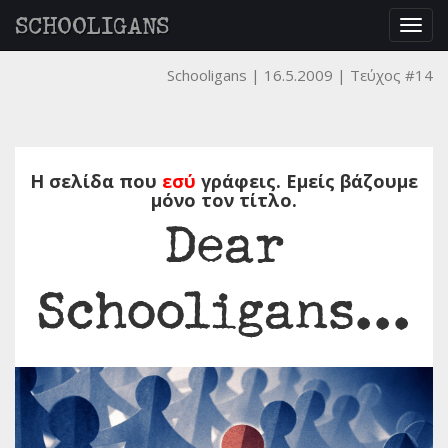
SCHOOLIGANS
Togg
navig
Schooligans
16.5.2009
Τεύχος #14
Η σελίδα που
εσύ
γράφεις. Εμείς βάζουμε
μόνο τον τίτλο.
Dear
Schooligans...