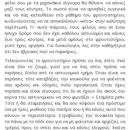
φίλοι σου με τα μηχανάκια σίγουρα θα θέλουν να κάνεις
μαζί τους κόντρες. Το σωστό είναι να αρνηθείς ευγενικά
και να πας κατευθείαν στο μάθημα του φροντιστηρίου,
κινδυνεύοντας να σε αποκαλέσουν «κότα» στην καλύτερη
περίπτωση. Γι’ αυτό παίρνεις τους φίλους σου σε έναν
ήσυχο δρόμο που δεν έχει καθόλου αστυνομία και κάνεις
δυο τρεις κόντρες. Και μετά αμέσως στο φροντιστήριο,
γιατί έχεις αργήσει. Για δικαιολογία, λες στην καθηγήτρια
ότι δεν έβρισκες πού να παρκάρεις…
Τελειώνοντας το φροντιστήριο πρέπει να πας σπίτι. Εκεί
είναι όλο το ζουμί, γιατί για να πας σπίτι πρέπει να
περάσεις δίπλα από το αστυνομικό τμήμα. Όταν είναι να
περάσεις τότε κατεβάζεις την κουκούλα για να φαίνεται
σαν κράνος και οδηγείς πολύ προσεκτικά. Όταν έχεις
περάσει και είσαι σίγουρος ότι δε σε έχουν δει ακούς την
κόρνα του αστυνομικού να σου φωνάζει: « Σταμάτα ρε!!!».
Τότε ή θα σταματήσεις και θα σου κόψουν ένα πρόστιμο
ίσα με τρεις μισθούς του πατέρα σου ή θα κάνεις αυτό που
κάνουν οι περισσότεροι. Στραβώνεις την πινακίδα προς
τα πάνω με το πόδι σου για να μη φαίνεται και αρχίζεις να
τρέχεις προς το σπίτι σου και να κάνεις ελιγμούς. Εκείνη