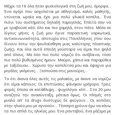
Μέχρι τα 16 όλα ήταν φυσιολογικά στη ζωή μου, όμορφα…
Ένα αγόρι που ασχολείται με αθλητισμό, καλός μαθητής,
ντύνεται ωραία και έχει μια πολύ γλυκιά κοπέλα... Ένα
πιόνι του συστήματος δηλαδή. Χαμογελάς; Έπειτα σαν να
με τραβούσε κάτι όλο και πιο χαμηλά, στον πάτο. Μέσα σε
λίγους μήνες η ζωή μου έγινε παρασιτική: ναρκωτικά,
αντικοινωνικότητα, αποτυχία στις Πανελλήνιες (που σου
δίνουν έστω την ψευδαίσθηση μιας καλύτερης πλαστικής
ζωής). Και όλα αυτά επειδή γούσταρα να είμαι πιο ψηλά
από όλους. Μα όσο πιο πολύ νόμιζα ότι ανέβαινα, τόσο
πιο πολύ βυθισμένος ήμουν. Μαύρο, χάπια και παραμύθια
με ταξίδευαν… Χώρισα την κοπελίτσα μου και έψαχνα για
μεγάλες γκόμενες… Ξεσπούσα στις μανούρες…
Το ότι έκανα όλες αυτές τις μαλακίες, με έκανε να νομίζω
ότι είμαι κάποιος. Οι επιπτώσεις φάνηκαν γρήγορα. Τρεις
φορές έπεσα σε κατάθλιψη… ψυχολόγοι κλπ… Στα 20 μου
αναζητώ την ανασύνταξη, μάταια όμως. Οι πληγές στο
μυαλό απ’ τα drugs δυστυχώς δε φεύγουν… Οι κοπέλες
στην ηλικία μου με αγνοούν… Τέσσερα χρόνια έχω να κάνω
τα πιο απλά τις ηλικίας μου. Ένα ραντεβού, ένα μάζεμα με