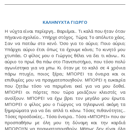
ΚΑΛΗΝΥΧΤΑ ΓΙΩΡΓΟ
Η νύχτα είναι περίεργη... Βαριέμαι.. Τι καλά που ήταν όταν
πήγαινα σχολείο... Υπήρχε στόχος. Τώρα; Το απόλυτο χάος.
Σαν να πατάω στο κενό. Όσο για το αύριο; Ποιο αύριο;
Υπάρχει αύριο έτσι όπως τα έχουμε κάνει; Το κινητό μου
χτυπάει. Ο φίλος μου ο Γιώργος θέλει να δει τι κάνω... Κι
αύριο το πρωί θα πάω στο Πανεπιστήμιο, που τόσο πολύ
αγωνίστηκα για να μπω. Κι όταν με το καλό σε 4 χρόνια
πάρω πτυχίο, ποιος ξέρει; ΜΠΟΡΕΙ τα όνειρα και οι
επιθυμίες μου να πραγματοποιηθούν. ΜΠΟΡΕΙ η ευκαιρία
που ζητάω τόσο να περιμένει εκεί για να μου δοθεί.
ΜΠΟΡΕΙ οι πόρτες που τώρα μοιάζουν κλειστές να
ανοίξουν. ΜΠΟΡΕΙ να έχω βρει τον μεγάλο μου έρωτα.
ΜΠΟΡΕΙ ο φίλος μου ο Γιώργος να τηλεφωνεί ακόμη τα
ξημερώματα για να δει απλά τι κάνω. Τόσες πιθανότητες...
Τόσες προσδοκίες... Τόσα όνειρα... Τόσα «ΜΠΟΡΕΙ» που αν
προσπαθήσω με όλη μου τη δύναμη και την καρδιά
ΜΠΟΡΟΥΝ να πραγματοποιηθούν. Μήπως δεν είναι όλα