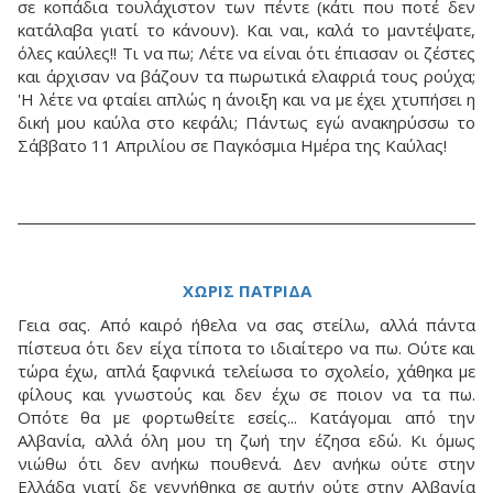
σε κοπάδια τουλάχιστον των πέντε (κάτι που ποτέ δεν
κατάλαβα γιατί το κάνουν). Και ναι, καλά το μαντέψατε,
όλες καύλες!! Τι να πω; Λέτε να είναι ότι έπιασαν οι ζέστες
και άρχισαν να βάζουν τα πωρωτικά ελαφριά τους ρούχα;
'Η λέτε να φταίει απλώς η άνοιξη και να με έχει χτυπήσει η
δική μου καύλα στο κεφάλι; Πάντως εγώ ανακηρύσσω το
Σάββατο 11 Απριλίου σε Παγκόσμια Ημέρα της Καύλας!
ΧΩΡΙΣ ΠΑΤΡΙΔΑ
Γεια σας. Από καιρό ήθελα να σας στείλω, αλλά πάντα
πίστευα ότι δεν είχα τίποτα το ιδιαίτερο να πω. Ούτε και
τώρα έχω, απλά ξαφνικά τελείωσα το σχολείο, χάθηκα με
φίλους και γνωστούς και δεν έχω σε ποιον να τα πω.
Οπότε θα με φορτωθείτε εσείς... Κατάγομαι από την
Αλβανία, αλλά όλη μου τη ζωή την έζησα εδώ. Κι όμως
νιώθω ότι δεν ανήκω πουθενά. Δεν ανήκω ούτε στην
Ελλάδα γιατί δε γεννήθηκα σε αυτήν ούτε στην Αλβανία