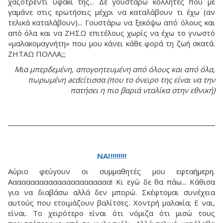
χαζοτρέντι υφάκι της... Δε γουστάρω κολλητές που με
γαμάνε στις ερωτήσεις μέχρι να καταλάβουν τι έχω (αν
τελικά καταλάβουν)... Γουστάρω να ξεκόψω από όλους και
από όλα και να ΖΗΣΩ επιτέλους χωρίς να έχω το γνωστό
«μαλακομαγνήτη» που μου κάνει κάθε φορά τη ζωή σκατά.
ΖΗΤΑΩ ΠΟΛΛΑ;;;
Μια μπερδεμένη, απογοητευμένη από όλους και από όλα,
πωρωμένη acdcίτισσα (που το όνειρο της είναι να την
πατήσει η πιο βαριά νταλίκα στην εθνική)
ΝΑΙ!!!!!!!!
Αύριο φεύγουν οι συμμαθητές μου εφταήμερη.
Ααααααααααααααααααααααα! Κι εγώ δε θα πάω... Κάθισα
για να διαβάσω αλλά δεν μπορώ. Σκέφτομαι συνέχεια
αυτούς που ετοιμάζουν βαλίτσες. Χοντρή μαλακία; Ε ναι,
είναι. Το χειρότερο είναι ότι νόμιζα ότι μισώ τους