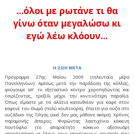
...όλοι με ρωτάνε τι θα
γίνω όταν μεγαλώσω κι
εγώ λέω κλόουν...
Η ΖΩΗ ΜΕΤΑ
Πρόγραμμα 27ης Μαΐου 2009 (τελευταία μέρα
Πανελληνίων): Αμέσως μετά την παράδοση της κόλλας,
φεύγουμε απ' το εξεταστικό κέντρο χοροπηδώντας και
τσιρίζοντας, τρεξίδι μέχρι την κοντινότερη παραλία.
Όπως είμαστε με τα αλάτια κατευθείαν για καφέ στον
καφενέ του Θωμά (πολύ κουλτούρα), έπειτα για ούζα στο
ουζάδικο της Όλγας (εκεί δεν μας μάθανε ακόμα). Χρόνος
παραμονής: άπειρος. Φορώντας λαστιχένια κόκκινη
παντόφλα (το απαραίτητο κόκκινο αξεσουάρ)
μπαρότσαρκα με όλους τους επικείμενους φοιτητές που