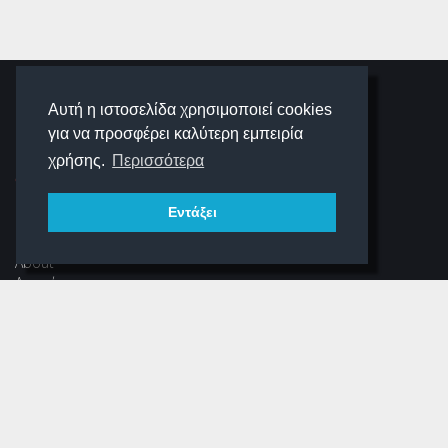
SCHOOLIGANS
Αυτή η ιστοσελίδα χρησιμοποιεί cookies
για να προσφέρει καλύτερη εμπειρία
SCHOOLWAVE
χρήσης.
Περισσότερα
Εντάξει
ΠΛΟΉΓΗΣΗ
About
Αρχική
Νέα
Αρχείο Περιοδικού
Dear Schooligans
Ξεστραβώσου
ΕΠΙΚΟΙΝΩΝΊΑ