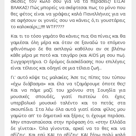
σκίσεις τον κώλο σου για να τα περάσεις! ΕΙΣΑΙ
ΒΛΑΚΑΣ! Πώς μπορείς να σκέφτεσαι πως το μόνο που
θες φέτος είναι να γράψεις καλά Πανελλήνιες για να
σε αφήσουν οι γονείς σου να κάνεις ό,τι γουστάρεις
το καλοκαίρι;;;;!!!! WTF????
Και τι το τόσο γαμάτο θα κάνεις πια; Θα πίνεις και θα
γαμιέσαι όλη μέρα και όταν σε ξαναδώ το επόμενο
φθινόπωρο δε θα εκπλαγώ καθόλου αν σε βλέπω
κάθε μέρα με ποτό και τσιγάρο (και AIDS μη σου πω).
Συγχαρητήρια. Ο δρόμος διασκέδασης που επιλέγεις
είναι τέλειος και οδηγεί σε μια τέλεια ζωή...
Γι' αυτό κόψε τις μαλακίες. Άσε τις πίπες του τύπου
«έχω διάβασμα» και έλα να τζαμάρουμε όποτε θες!
Και να πάμε μαζί του χρόνου στη Σουηδία για
μουσικές σπουδές, γιατί πιστεύω ότι έχεις
υπερβολικό μουσικό ταλέντο και το πετάς στα
σκουπίδια. Στα λέω όλα αυτά γιατί είσαι φίλος μου
γαμώτο απ’ το δημοτικό και ξέρεις τι έχουμε περάσει.
Μην επαναπαύεσαι στην πρόφαση ότι «στην Ελλάδα
δε γίνεται». Όλα γίνονται, αρκεί να το θες και να
αξίζεις. Και εσύ ΚΑΙ το αξίζεις ΚΑΙ ξέρω πολύ καλά