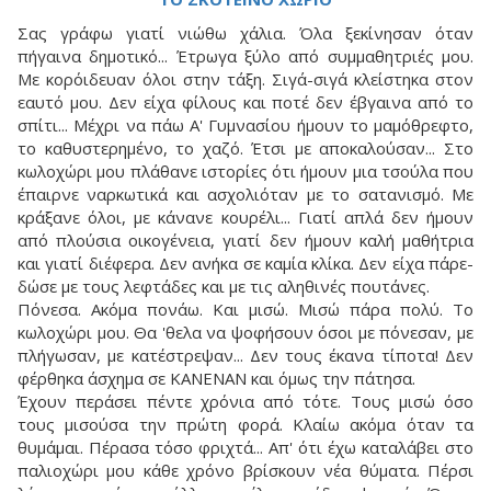
Σας γράφω γιατί νιώθω χάλια. Όλα ξεκίνησαν όταν
πήγαινα δημοτικό... Έτρωγα ξύλο από συμμαθητριές μου.
Με κορόιδευαν όλοι στην τάξη. Σιγά-σιγά κλείστηκα στον
εαυτό μου. Δεν είχα φίλους και ποτέ δεν έβγαινα από το
σπίτι... Μέχρι να πάω Α' Γυμνασίου ήμουν το μαμόθρεφτο,
το καθυστερημένο, το χαζό. Έτσι με αποκαλούσαν... Στο
κωλοχώρι μου πλάθανε ιστορίες ότι ήμουν μια τσούλα που
έπαιρνε ναρκωτικά και ασχολιόταν με το σατανισμό. Με
κράξανε όλοι, με κάνανε κουρέλι... Γιατί απλά δεν ήμουν
από πλούσια οικογένεια, γιατί δεν ήμουν καλή μαθήτρια
και γιατί διέφερα. Δεν ανήκα σε καμία κλίκα. Δεν είχα πάρε-
δώσε με τους λεφτάδες και με τις αληθινές πουτάνες.
Πόνεσα. Ακόμα πονάω. Και μισώ. Μισώ πάρα πολύ. Το
κωλοχώρι μου. Θα 'θελα να ψοφήσουν όσοι με πόνεσαν, με
πλήγωσαν, με κατέστρεψαν... Δεν τους έκανα τίποτα! Δεν
φέρθηκα άσχημα σε ΚΑΝΕΝΑΝ και όμως την πάτησα.
Έχουν περάσει πέντε χρόνια από τότε. Τους μισώ όσο
τους μισούσα την πρώτη φορά. Κλαίω ακόμα όταν τα
θυμάμαι. Πέρασα τόσο φριχτά... Απ' ότι έχω καταλάβει στο
παλιοχώρι μου κάθε χρόνο βρίσκουν νέα θύματα. Πέρσι