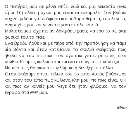
Ο πατέρας μου δε μένει σπίτι εδώ και μια δεκαετία (εγώ
είμαι 16) αλλά η σχέση μας είναι υπερκομπλέ!! Τον βλέπω
συχνά, μιλάμε για διάφορα και σοβαρά θέματα, του λέω τις
ανησυχίες μου και γενικά είμαστε πολύ κοντά.
Μάλιστα μου είχε πει αν δοκιμάσω χασίς να του το πω (και
φυσικά του το 'πα!).
Ένα βράδυ ήρθε και με πήρε από την προπόνηση να πάμε
μία βόλτα και όταν κατέβαινα τα σκαλιά σκέφτηκα πως
ήθελα να του πω πως τον αγαπάω γιατί, ρε φίλε, έτσι
νιώθω. Κι όμως κώλωσα και έμεινα στο «γεια, τι κάνεις;».
Νόμιζα πως θα ακουστεί φλώρικο ή δεν ξέρω τι άλλο.
Όταν φτάσαμε σπίτι, τελικά του το είπα. Αυτός βούρκωσε
και όταν του είπα πως κώλωνα κλπ μου 'πε πως είναι ΟΚ
και πως αν κανείς μου 'λεγε ότι ήταν φλώρικο, να τον
έγραφα στα @@ μου.
Mike