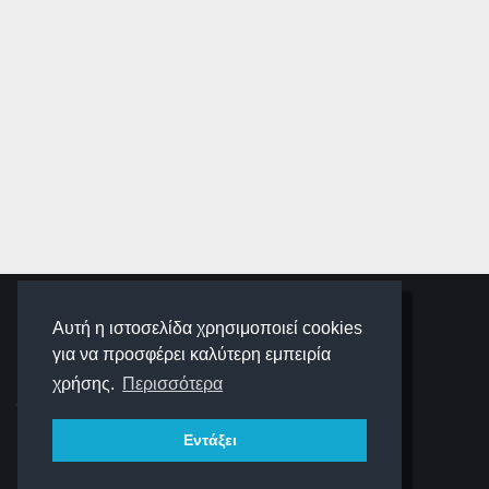
SCHOOLIGANS
Αυτή η ιστοσελίδα χρησιμοποιεί cookies
για να προσφέρει καλύτερη εμπειρία
SCHOOLWAVE
χρήσης.
Περισσότερα
Εντάξει
ΠΛΟΉΓΗΣΗ