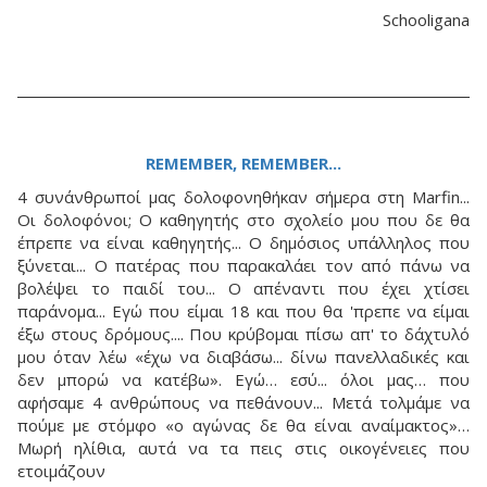
Schooligana
REMEMBER, REMEMBER...
4 συνάνθρωποί μας δολοφονηθήκαν σήμερα στη Marfin...
Οι δολοφόνοι; Ο καθηγητής στο σχολείο μου που δε θα
έπρεπε να είναι καθηγητής... Ο δημόσιος υπάλληλος που
ξύνεται... Ο πατέρας που παρακαλάει τον από πάνω να
βολέψει το παιδί του... Ο απέναντι που έχει χτίσει
παράνομα... Εγώ που είμαι 18 και που θα 'πρεπε να είμαι
έξω στους δρόμους.... Που κρύβομαι πίσω απ' το δάχτυλό
μου όταν λέω «έχω να διαβάσω... δίνω πανελλαδικές και
δεν μπορώ να κατέβω». Εγώ… εσύ... όλοι μας… που
αφήσαμε 4 ανθρώπους να πεθάνουν... Μετά τολμάμε να
πούμε με στόμφο «ο αγώνας δε θα είναι αναίμακτος»…
Μωρή ηλίθια, αυτά να τα πεις στις οικογένειες που
ετοιμάζουν