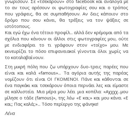
γνωρίσουν. Σε «τσεκάρουν» στο facebook και ανάλογα με
το αν τους αρέσουν οι φωτογραφίες σου και ο τρόπος
που γράφεις, θα σε συμπαθήσουν. Αν δεις κάποιον στο
δρόμο που σου κάνει, θα τρέξεις να τον ψάξεις σε
ιστότοπους.
Και εγώ έχω ένα τέτοιο προφίλ... αλλά δεν κρέμομαι από τα
σχόλια που κάνουν οι άλλοι στις φωτογραφίες μου, ούτε
με ενδιαφέρει το τι γράφουν στον «τοίχο» μου. Με
εκνευρίζει το πόσο επιφανειακοί γίνονται όλοι χωρίς να
το καταλαβαίνουν.
Στη μικρή πόλη που ζω υπάρχουν δυο-τρεις παρέες που
είναι και καλά «famous»... Τα αγόρια αυτής της παρέας
νομίζουν ότι είναι ΟΙ ΓΚΟΜΕΝΟΙ. Πάνε και κάθονται σε
ένα παγκάκι και τσεκάρουν όποια περνάει λες και είμαστε
σε καλλιστεία. Μια μέρα μου λέει μια κοπέλα: «Αχχχχ...μου
μίλησε ο τάδε (famous)», της λέω «Ε και;» και μου κάνει «Ε
και;; Πας καλά;;»... Τόσο περίεργο της φάνηκε!
Λένα