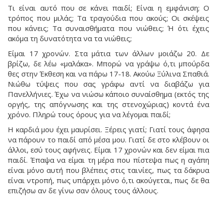
Τι είναι αυτό που σε κάνει παιδί; Είναι η εμφάνιση; Ο
τρόπος που μιλάς; Τα τραγούδια που ακούς; Οι σκέψεις
που κάνεις; Τα συναισθήματα που νιώθεις; Ή ότι έχεις
ακόμα τη δυνατότητα να τα νιώθεις;
Είμαι 17 χρονών. Στα μάτια των άλλων μοιάζω 20. Δε
βρίζω, δε λέω «μαλάκα». Μπορώ να γράψω ό,τι μπούρδα
θες στην Έκθεση και να πάρω 17-18. Ακούω Ξύλινα Σπαθιά.
Νιώθω τύψεις που σας γράφω αντί να διαβάζω για
Πανελλήνιες. Έχω να νιώσω κάποιο συναίσθημα (εκτός της
οργής, της απόγνωσης και της στενοχώριας) κοντά ένα
χρόνο. Πληρώ τους όρους για να λέγομαι παιδί;
Η καρδιά μου έχει μαυρίσει. Ξέρεις γιατί; Γιατί τους άφησα
να πάρουν το παιδί από μέσα μου. Γιατί δε στο κλέβουν οι
άλλοι, εσύ τους αφήνεις. Είμαι 17 χρονών και δεν είμαι πια
παιδί. Έπαψα να είμαι τη μέρα που πίστεψα πως η αγάπη
είναι μόνο αυτή που βλέπεις στις ταινίες, πως τα δάκρυα
είναι ντροπή, πως υπάρχει μόνο ό,τι ακούγεται, πως δε θα
επιζήσω αν δε γίνω σαν όλους τους άλλους.