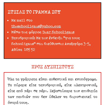
ΣΤΕΙΛΕ ΤΟ ΓΡΑΜΜΑ ΣΟΥ
Με mail στο
theschooligans@yahoo.com
Μέσω της φόρμας
Dear Schooligans
Ταχυδρομικά: Με την ένδειξη "για τους
Schooligans" στη διεύθυνση: Αναξαγόρα 3-5,
Αθήνα 105 52
ΠΡΟΣ ΔΥΣΠΙΣΤΟΥΣ
Όλα τα γράμματα είναι αυθεντικά και ενυπόγραφα.
Τα πήραμε είτε ταχυδρομικά, είτε ηλεκτρονικά,
είτε από χέρι σε χέρι. Σεβαστήκαμε την επιθυμία
των παιδιών που δεν ήθελαν να δημοσιευτεί το
όνομά τους.