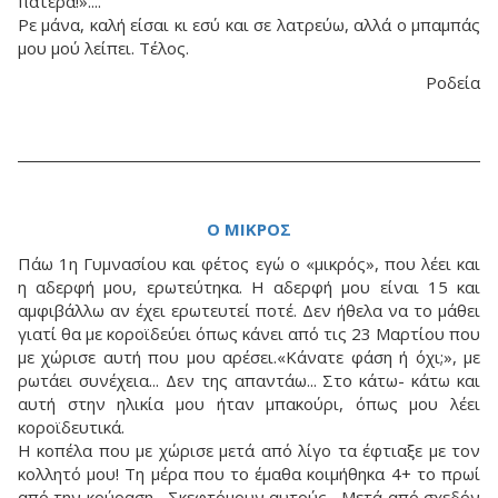
πατέρα!»....
Ρε μάνα, καλή είσαι κι εσύ και σε λατρεύω, αλλά ο μπαμπάς
μου μού λείπει. Τέλος.
Ροδεία
Ο ΜΙΚΡΟΣ
Πάω 1η Γυμνασίου και φέτος εγώ ο «μικρός», που λέει και
η αδερφή μου, ερωτεύτηκα. Η αδερφή μου είναι 15 και
αμφιβάλλω αν έχει ερωτευτεί ποτέ. Δεν ήθελα να το μάθει
γιατί θα με κοροϊδεύει όπως κάνει από τις 23 Μαρτίου που
με χώρισε αυτή που μου αρέσει.«Κάνατε φάση ή όχι;», με
ρωτάει συνέχεια... Δεν της απαντάω... Στο κάτω- κάτω και
αυτή στην ηλικία μου ήταν μπακούρι, όπως μου λέει
κοροϊδευτικά.
Η κοπέλα που με χώρισε μετά από λίγο τα έφτιαξε με τον
κολλητό μου! Τη μέρα που το έμαθα κοιμήθηκα 4+ το πρωί
από την κούραση... Σκεφτόμουν αυτούς... Μετά από σχεδόν