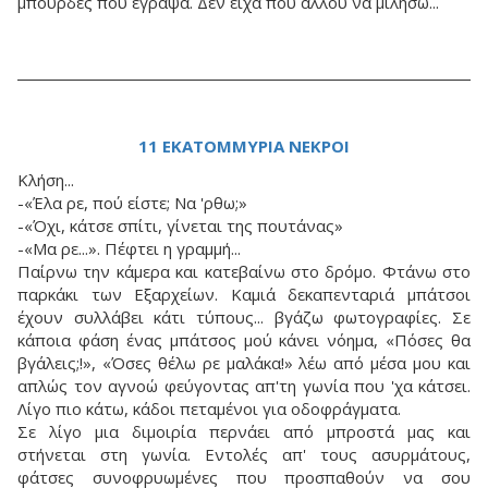
μπούρδες που έγραψα. Δεν είχα που αλλού να μιλήσω...
11 ΕΚΑΤΟΜΜΥΡΙΑ ΝΕΚΡΟΙ
Κλήση...
-«Έλα ρε, πού είστε; Nα 'ρθω;»
-«Όχι, κάτσε σπίτι, γίνεται της πουτάνας»
-«Μα ρε...». Πέφτει η γραμμή...
Παίρνω την κάμερα και κατεβαίνω στο δρόμο. Φτάνω στο
παρκάκι των Εξαρχείων. Kαμιά δεκαπενταριά μπάτσοι
έχουν συλλάβει κάτι τύπους... βγάζω φωτογραφίες. Σε
κάποια φάση ένας μπάτσος μού κάνει νόημα, «Πόσες θα
βγάλεις;!», «Όσες θέλω ρε μαλάκα!» λέω από μέσα μου και
απλώς τον αγνοώ φεύγοντας απ'τη γωνία που 'χα κάτσει.
Λίγο πιο κάτω, κάδοι πεταμένοι για οδοφράγματα.
Σε λίγο μια διμοιρία περνάει από μπροστά μας και
στήνεται στη γωνία. Εντολές απ' τους ασυρμάτους,
φάτσες συνοφρυωμένες που προσπαθούν να σου