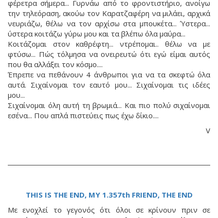
φέρετρα σήμερα... Γυρνάω από το φροντιστήριο, ανοίγω
την τηλεόραση, ακούω τον Καρατζαφέρη να μιλάει, αρχικά
νευριάζω, θέλω να τον αρχίσω στα μπουκέτα... Ύστερα...
ύστερα κοιτάζω γύρω μου και τα βλέπω όλα μαύρα...
Κοιτάζομαι στον καθρέφτη... ντρέπομαι.. θέλω να με
φτύσω... Πώς τόλμησα να ονειρευτώ ότι εγώ είμαι αυτός
που θα αλλάξει τον κόσμο....
Έπρεπε να πεθάνουν 4 άνθρωποι για να τα σκεφτώ όλα
αυτά. Σιχαίνομαι τον εαυτό μου... Σιχαίνομαι τις ιδέες
μου...
Σιχαίνομαι όλη αυτή τη βρωμιά... Και πιο πολύ σιχαίνομαι
εσένα... Που απλά πιστεύεις πως έχω δίκιο....
V
THIS IS THE END, MY 1.357th FRIEND, THE END
Με ενοχλεί το γεγονός ότι όλοι σε κρίνουν πριν σε