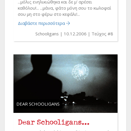
...μόλις ενηλικιώθηκα και δε μ' αρέσει
καθόλου!... ...μάνα, φάτο μόνη σου το κωλοφαΐ
σου μη στο φέρω στο κεφάλι!...
Διαβάστε περισσότερα
Schooligans
10.12.2006
Τεύχος #8
DEAR SCHOOLIGANS
Dear Schooligans...