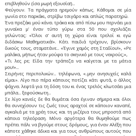
επιβληθούν (ίσα μωρή εξουσία!)...
Φεύγουν. Τα πράγματα ηρεμούν κάπως. Κάθομαι σε μία
γωνία στο παρκάκι, στρίβω τσιγάρο και απλώς παρατηρώ.
Ένα πρεζάκι μού κάνει τράκα και από πίσω μου περνάει μια
γυναίκα μ' έναν τύπο γύρω στα 50 που σχολιάζει
γελώντας: «Όλοι σ' αυτή τη χώρα είναι τρελοί κι εγώ
διδάσκω Μαθηματικά!». Κάτι παιδιά τρέχουν, βρίσκουν
δικούς τους, σταματάνε... «Έγινε χαμός στη Σταδίου!», «Ρε
μαλάκα, μήπως ήταν μούφα το σκηνικό με τους νεκρούς;»,
«Τι λες ρε; Είδα την τράπεζα να καίγεται με τα μάτια
μου!»...
Σειρήνες περιπολικών... τηλέφωνα, «..μην ανησυχείς καλά
είμαι». Λίγο πιο πέρα κάποιος ποτίζει κάτι φυτά, ο άλλος
ψάχνει λεφτά για τη δόση του κι ένας τρελός κλωτσάει μια
μπάλα... ξεφούσκωτη...
Σε λίγο κανείς δε θα θυμάται όσα έγιναν σήμερα και όλοι
θα συνεχίσουν τις ζωές τους αραχτοί σε κάποιον καναπέ,
αγκαλιά με τα χρέη τους και τη μιζέρια τους μπροστά από
κάποια τηλεόραση. Μόνο αργότερα θα θυμηθούμε πως
πρέπει πάλι να βγούμε στους δρόμους, για έναν Αλέξη που
κάποτε χάθηκε άδικα και για τους ανθρώπους αυτούς που