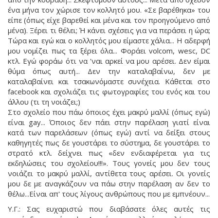
ένα μήνα τον χώρισε τον κολλητό μου. «Σε βαρέθηκα» του
είπε (όπως είχε βαρεθεί και μένα και τον προηγούμενο από
μένα). Ξέρει τι θέλει; Ή κάνει σχέσεις για να περάσει η ώρα;
Τώρα και εγώ και ο κολλητός μου είμαστε χάλια... Η αδερφή
μου νομίζει πως τα ξέρει όλα... Φοράει volcom, wesc, DC
κτλ. Εγώ φοράω ότι να 'ναι αρκεί να μου αρέσει. Δεν είμαι
θύμα όπως αυτή... Δεν την καταλαβαίνω, δεν με
καταλαβαίνει και τσακωνόμαστε συνέχεια. Κάθεται στο
facebook και σχολιάζει τις φωτογραφίες του ενός και του
άλλου (τι τη νοιάζει;)
Στο σχολείο που πάω όποιος έχει μακρύ μαλλί (όπως εγώ)
είναι gay... Όποιος δεν πάει στην παρέλαση γιατί είναι
κατά των παρελάσεων (όπως εγώ) αντί να δείξει στους
καθηγητές πως δε γουστάρει το σύστημα, δε γουστάρει το
στρατό κτλ. δείχνει πως «δεν ενδιαφέρεται για τις
εκδηλώσεις του σχολείου!!!». Τους γονείς μου δεν τους
νοιάζει το μακρύ μαλλί, αντίθετα τους αρέσει. Οι γονείς
μου δε με αναγκάζουν να πάω στην παρέλαση αν δεν το
θέλω...Είναι απ' τους λίγους ανθρώπους που με εμπνέουν...
Υ.Γ.: Σας ευχαριστώ που διαβάσατε όλες αυτές τις