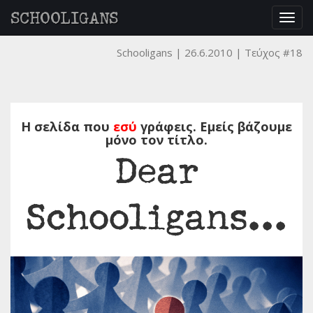
SCHOOLIGANS
Togg
navig
Schooligans
26.6.2010
Τεύχος #18
Η σελίδα που
εσύ
γράφεις. Εμείς βάζουμε
μόνο τον τίτλο.
Dear
Schooligans...