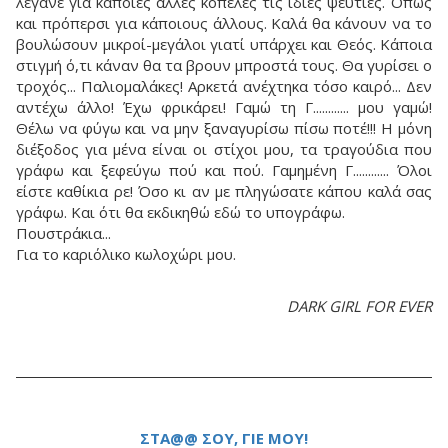
λέγανε για κάποιες άλλες κοπέλες τις ίδιες ψευτιές. Όπως
και πρόπερσι για κάποιους άλλους. Καλά θα κάνουν να το
βουλώσουν μικροί-μεγάλοι γιατί υπάρχει και Θεός. Κάποια
στιγμή ό,τι κάναν θα τα βρουν μπροστά τους. Θα γυρίσει ο
τροχός... Παλιομαλάκες! Αρκετά ανέχτηκα τόσο καιρό... Δεν
αντέχω άλλο! Έχω φρικάρει! Γαμώ τη Γ............ μου γαμώ!
Θέλω να φύγω και να μην ξαναγυρίσω πίσω ποτέ!!! Η μόνη
διέξοδος για μένα είναι οι στίχοι μου, τα τραγούδια που
γράφω και ξεφεύγω πού και πού. Γαμημένη Γ............ Όλοι
είστε καθίκια ρε! Όσο κι αν με πληγώσατε κάπου καλά σας
γράφω. Και ότι θα εκδικηθώ εδώ το υπογράφω.
Πουστράκια...
Για το καριόλικο κωλοχώρι μου.
DARK GIRL FOR EVER
ΣΤΑ@@ ΣΟΥ, ΓΙΕ ΜΟΥ!