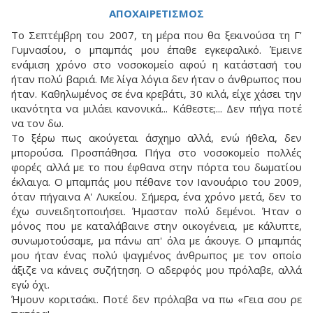
ΑΠΟΧΑΙΡΕΤΙΣΜΟΣ
Το Σεπτέμβρη του 2007, τη μέρα που θα ξεκινούσα τη Γ'
Γυμνασίου, ο μπαμπάς μου έπαθε εγκεφαλικό. Έμεινε
ενάμιση χρόνο στο νοσοκομείο αφού η κατάστασή του
ήταν πολύ βαριά. Με λίγα λόγια δεν ήταν ο άνθρωπος που
ήταν. Καθηλωμένος σε ένα κρεβάτι, 30 κιλά, είχε χάσει την
ικανότητα να μιλάει κανονικά... Κάθεστε;... Δεν πήγα ποτέ
να τον δω.
Το ξέρω πως ακούγεται άσχημο αλλά, ενώ ήθελα, δεν
μπορούσα. Προσπάθησα. Πήγα στο νοσοκομείο πολλές
φορές αλλά με το που έφθανα στην πόρτα του δωματίου
έκλαιγα. Ο μπαμπάς μου πέθανε τον Ιανουάριο του 2009,
όταν πήγαινα Α' Λυκείου. Σήμερα, ένα χρόνο μετά, δεν το
έχω συνειδητοποιήσει. Ήμασταν πολύ δεμένοι. Ήταν ο
μόνος που με καταλάβαινε στην οικογένεια, με κάλυπτε,
συνωμοτούσαμε, μα πάνω απ' όλα με άκουγε. Ο μπαμπάς
μου ήταν ένας πολύ ψαγμένος άνθρωπος με τον οποίο
άξιζε να κάνεις συζήτηση. Ο αδερφός μου πρόλαβε, αλλά
εγώ όχι.
Ήμουν κοριτσάκι. Ποτέ δεν πρόλαβα να πω «Γεια σου ρε