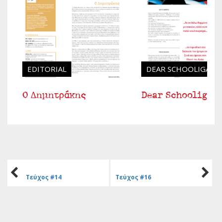
EDITORIAL
DEAR SCHOOLIGANS
Ο Δημητράκης
Dear Schooligans
Τεύχος #14
Τεύχος #16