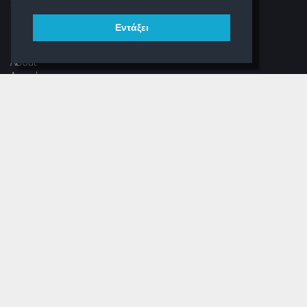
Εντάξει
ΠΛΟΉΓΗΣΗ
About
Αρχική
Νέα
Αρχείο Περιοδικού
Dear Schooligans
Ξεστραβώσου
ΕΠΙΚΟΙΝΩΝΊΑ
Φόρμα Επικοινωνίας
(+30) 216 700 3325 (εσωτ.304)
info@schooligans.gr
Ρομάντσο, Γραφείο 304
Αναξαγόρα 3-5, Αθήνα
Τ.Κ. 105 52