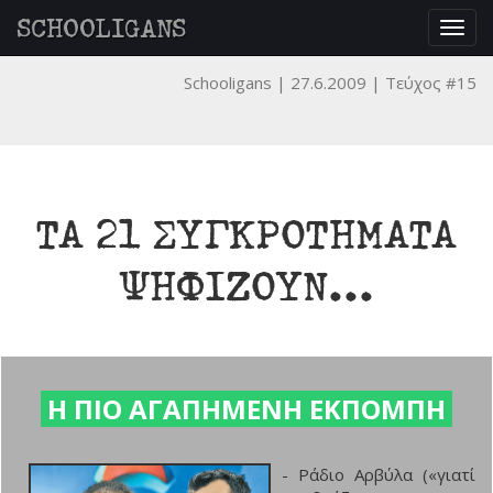
SCHOOLIGANS
Togg
navig
Schooligans
27.6.2009
Τεύχος #15
ΤΑ 21 ΣΥΓΚΡΟΤΗΜΑΤΑ
ΨΗΦΙΖΟΥΝ...
Η ΠΙΟ ΑΓΑΠΗΜΕΝΗ ΕΚΠΟΜΠΗ
- Ράδιο Αρβύλα («γιατί