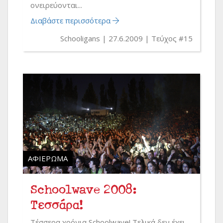
ονειρεύονται...
Διαβάστε περισσότερα
Schooligans
27.6.2009
Τεύχος #15
ΑΦΙΈΡΩΜΑ
Schoolwave 2008:
Τεσσάρα!
Τέσσερα χρόνια Schoolwave! Τελικά δεν έχει