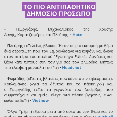
ΤΟ ΠΙΟ ΑΝΤΙΠΑΘΗΤΙΚΟ
ΔΗΜΟΣΙΟ ΠΡΟΣΩΠΟ
- Γεωργιάδης, Μιχαλολιάκος της Χρυσής
Αυγής, Καρατζαφέρης και Πλεύρης •
Hate
- Πλεύρης («Τελείως βλάκας. Ήταν σε μια εκπομπή με θέμα
ένα στρατιώτη που τον ξεβρακώσανε για καψόνι και έλεγε
στον πατέρα του παιδιού “Εγώ πήγα Ειδικές Δυνάμεις και
ξέρω κάτι τύπους σαν τον γιο σας τον φλωράκο. Μήπως
του έλειψε η μανούλα του;”!!») •
Headshot
- Ψωμιάδης («Για τις βλακείες που κάνει στην τηλεόραση»),
Κακλαμάνης («για τα δέντρα και το πάρκινγκ») και
ο Γεωργιάδης («Για τα γεγονότα του Δεκέμβρη, που
συμμετείχαμε και εμείς, έλεγε “για πλάκα βγήκανε, είναι
κωλόπαιδα”») •
Vietnow
- Όλγα Τρέμη («Ειδικά μετά από αυτό με τον Θέμο και το
dvd. Είμαι σίγουρος ότι αυτή ήταν μέσα σ’ όλα») •
With all