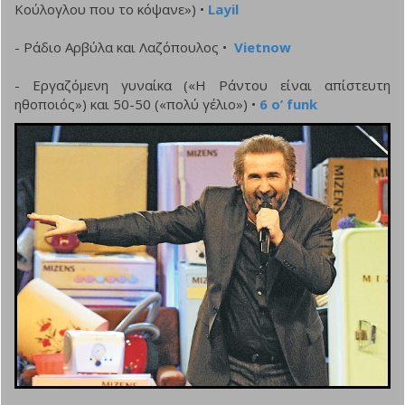
Κούλογλου που το κόψανε») •
Layil
- Ράδιο Αρβύλα και Λαζόπουλος •
Vietnow
- Εργαζόμενη γυναίκα («Η Ράντου είναι απίστευτη
ηθοποιός») και 50-50 («πολύ γέλιο») •
6 ο’ funk