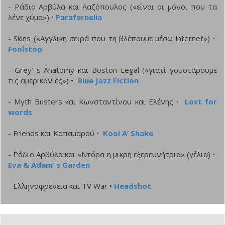
- Ράδιο Αρβύλα και Λαζόπουλος («είναι οι μόνοι που τα
λένε χύμα») •
Parafernelia
- Skins («Αγγλική σειρά που τη βλέπουμε μέσω internet») •
Foolstop
- Grey’ s Anatomy και Boston Legal («γιατί γουστάρουμε
τις αμερικανιές») •
Blue Jazz Fiction
- Myth Βusters και Κωνσταντίνου και Ελένης •
Lost for
words
- Friends και Καπαμαρού •
Kool A’ Shake
- Ράδιο Αρβύλα και «Ντόρα η μικρή εξερευνήτρια» (γέλια) •
Eva & Adam’ s Garden
- Ελληνοφρένεια και TV War •
Headshot