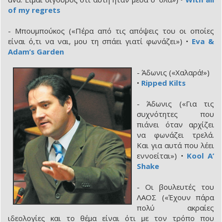
of my regrets
- Μπουμπούκος («Πέρα από τις απόψεις του οι οποίες
είναι ό,τι να ναι, μου τη σπάει γιατί φωνάζει») •
Eva &
Adam’s Garden
- Άδωνις («Xαλ
αρά!»)
•
Ripped Kilts
- Άδωνις («Για τις
συχνότητες που
πιάνει όταν αρχίζει
να φωνάζει τρελά.
Και για αυτά που λέει
εννοείται») •
Kool A’
Shake
- Οι βουλευτές του
ΛΑΟΣ («Έχουν πάρα
πολύ ακραίες
ιδεολογίες και το θέμα είναι ότι με τον τρόπο που