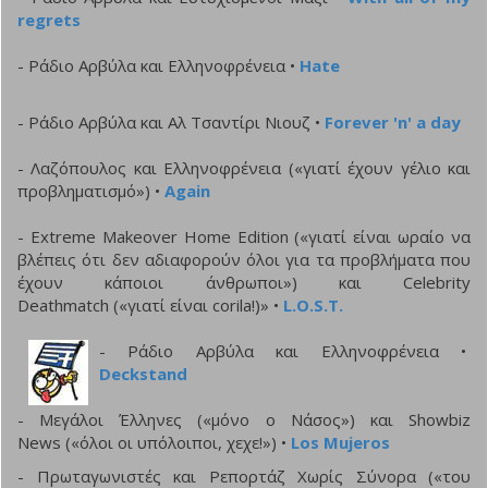
regrets
- Ράδιο Αρβύλα και Ελληνοφρένεια •
Hate
- Ράδιο Αρβύλα και Αλ Τσαντίρι Νιουζ •
Forever 'n' a day
-
Λαζόπουλος και Ελληνοφρένεια («γιατί έχουν γέλιο και
προβληματισμό») •
Again
- Extreme Makeover Home Edition («γιατί είναι ωραίο να
βλέπεις ότι δεν αδιαφορούν όλοι για τα προβλήματα που
έχουν κάποιοι άνθρωποι») και Celebrity
Deathmatch («γιατί είναι corila!)» •
L.O.S.T.
- Ράδιο Αρβύλα και Ελληνοφρένεια •
Deckstand
- Μεγάλοι Έλληνες («μόνο ο Νάσος») και Showbiz
News («όλοι οι υπόλοιποι, χεχε!») •
Los Mujeros
- Πρωταγωνιστές και Ρεπορτάζ Χωρίς Σύνορα («του