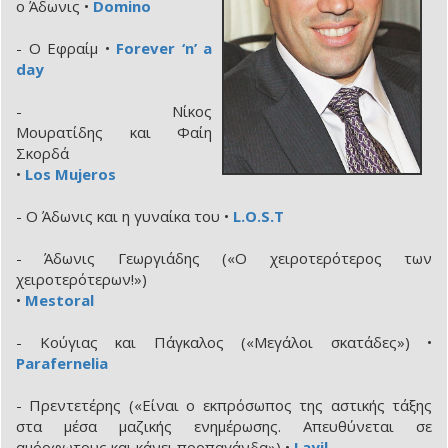
ο Άδωνις •
Domino
- Ο Εφραίμ •
Forever ‘n’ a
day
- Nίκος
Μουρατίδης και Φαίη
Σκορδά
•
Los Mujeros
- Ο Άδωνις και η γυναίκα του •
L.O.S.T
- Άδωνις Γεωργιάδης («Ο χειροτερότερος των
χειροτερότερων!»)
•
Mestoral
- Κούγιας και Πάγκαλος («Μεγάλοι σκατάδες») •
Parafernelia
- Πρεντετέρης («Είναι ο εκπρόσωπος της αστικής τάξης
στα μέσα μαζικής ενημέρωσης. Απευθύνεται σε
αμόρφωτους και κάνει προπαγάνδα») •
Layil