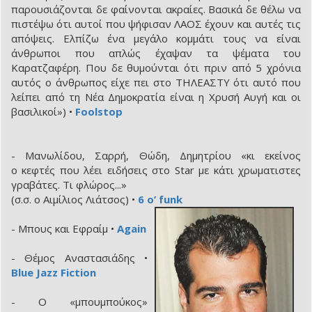
παρουσιάζονται δε φαίνονται ακραίες. Βασικά δε θέλω να
πιστέψω ότι αυτοί που ψήφισαν ΛΑΟΣ έχουν και αυτές τις
απόψεις. Ελπίζω ένα μεγάλο κομμάτι τους να είναι
άνθρωποι που απλώς έχαψαν τα ψέματα του
Καρατζαφέρη. Που δε θυμούνται ότι πριν από 5 χρόνια
αυτός ο άνθρωπος είχε πει στο ΤΗΛΕΑΣΤΥ ότι αυτό που
λείπει από τη Νέα Δημοκρατία είναι η Χρυσή Αυγή και οι
βασιλικοί») •
Foolstop
- Μανωλίδου, Σαρρή, Θώδη, Δημητρίου «κι εκείνος
ο κεφτές που λέει ειδήσεις στο Star με κάτι χρωματιστες
γραβάτες. Τι φλώρος...»
(σ.σ. ο Αιμίλιος Λιάτσος) •
6 ο’ funk
- Μπους και Εφραίμ •
Again
- Θέμος Αναστασιάδης •
Blue Jazz Fiction
- Ο «μπουμπούκος»