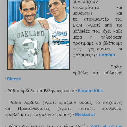
συνδυάζουν
επικαιρότητα και
μουσική») και
τα ντοκιμαντέρ του
ΣΚΑΪ («γιατί από τις
μαλακίες που έχει κάθε
μέρα η τηλεόραση
προτιμάμε να βλέπουμε
πώς γαμιούνται οι
φάλαινες») •
Domino
- Ράδιο
Αρβύλα και αθλητικά
•
Bleeze
- Ράδιο Αρβύλα και Ελληνοφρένεια •
Ripped Kilts
- Ράδιο Αρβύλα («γιατί κράζουν όσους το αξίζουν»)
και Πρωταγωνιστές («γιατί εξετάζει κοινωνικά
προβλήματα με αξιόλογο τρόπο») •
Mestoral
- Ράδιο Αρβύλα και Ευτυχισμένοι Μαζί
•
With all of my