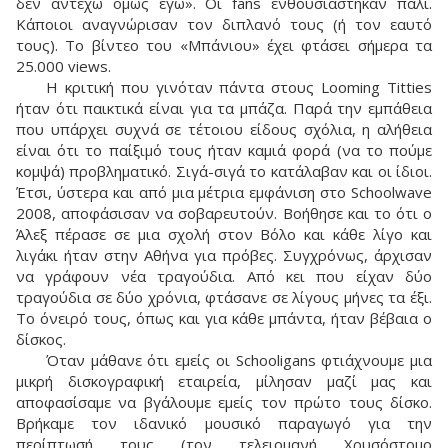
δεν αντέχω όμως εγώ». Οι fans ενθουσιάστηκαν πάλι.
Κάποιοι αναγνώρισαν τον διπλανό τους (ή τον εαυτό
τους). Το βίντεο του «Μπάνιου» έχει φτάσει σήμερα τα
25.000 views.
Η κριτική που γινόταν πάντα στους Looming Titties
ήταν ότι παικτικά είναι για τα μπάζα. Παρά την εμπάθεια
που υπάρχει συχνά σε τέτοιου είδους σχόλια, η αλήθεια
είναι ότι το παίξιμό τους ήταν καμιά φορά (να το πούμε
κομψά) προβληματικό. Σιγά-σιγά το κατάλαβαν και οι ίδιοι.
Έτσι, ύστερα και από μια μέτρια εμφάνιση στο Schoolwave
2008, αποφάσισαν να σοβαρευτούν. Βοήθησε και το ότι ο
Άλεξ πέρασε σε μια σχολή στον Βόλο και κάθε λίγο και
λιγάκι ήταν στην Αθήνα για πρόβες. Συγχρόνως, άρχισαν
να γράφουν νέα τραγούδια. Από κει που είχαν δύο
τραγούδια σε δύο χρόνια, φτάσανε σε λίγους μήνες τα έξι.
Το όνειρό τους, όπως και για κάθε μπάντα, ήταν βέβαια ο
δίσκος.
Όταν μάθανε ότι εμείς οι Schooligans φτιάχνουμε μια
μικρή δισκογραφική εταιρεία, μίλησαν μαζί μας και
αποφασίσαμε να βγάλουμε εμείς τον πρώτο τους δίσκο.
Βρήκαμε τον ιδανικό μουσικό παραγωγό για την
περίπτωσή τους (τον τελειομανή Χρυσόστομο