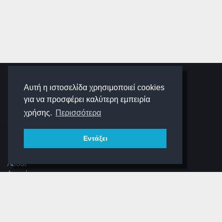
SCHOOLIGANS
Αυτή η ιστοσελίδα χρησιμοποιεί cookies
για να προσφέρει καλύτερη εμπειρία
SCHOOLWAVE
χρήσης.
Περισσότερα
Εντάξει
ΠΛΟΉΓΗΣΗ
About
Αρχική
Νέα
Αρχείο Περιοδικού
Dear Schooligans
Ξεστραβώσου