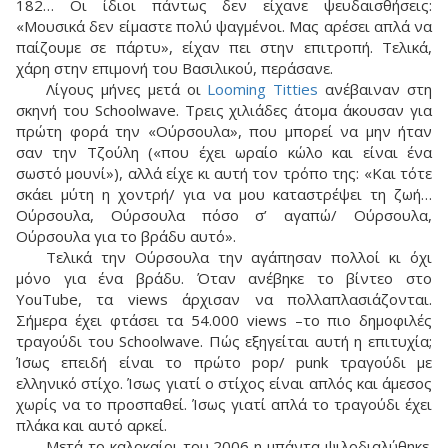
182… Οι ίδιοι πάντως δεν είχανε ψευδαισθήσεις:
«Μουσικά δεν είμαστε πολύ ψαγμένοι. Μας αρέσει απλά να
παίζουμε σε πάρτυ», είχαν πει στην επιτροπή. Τελικά,
χάρη στην επιμονή του Βασιλικού, περάσανε.
Λίγους μήνες μετά οι
Looming Titties
ανέβαιναν στη
σκηνή του Schoolwave. Τρεις χιλιάδες άτομα άκουσαν για
πρώτη φορά την «Ούρσουλα», που μπορεί να μην ήταν
σαν την Τζούλη («που έχει ωραίο κώλο και είναι ένα
σωστό μουνί»), αλλά είχε κι αυτή τον τρόπο της: «Και τότε
σκάει μύτη η χοντρή/ για να μου καταστρέψει τη ζωή…
Ούρσουλα, Ούρσουλα πόσο σ’ αγαπώ/ Ούρσουλα,
Ούρσουλα για το βράδυ αυτό».
Τελικά την Ούρσουλα την αγάπησαν πολλοί κι όχι
μόνο για ένα βράδυ. Όταν ανέβηκε το βίντεο στο
YouTube, τα views άρχισαν να πολλαπλασιάζονται.
Σήμερα έχει φτάσει τα 54.000 views –το πιο δημοφιλές
τραγούδι του Schoolwave. Πώς εξηγείται αυτή η επιτυχία;
Ίσως επειδή είναι το πρώτο pop/ punk τραγούδι με
ελληνικό στίχο. Ίσως γιατί ο στίχος είναι απλός και άμεσος
χωρίς να το προσπαθεί. Ίσως γιατί απλά το τραγούδι έχει
πλάκα και αυτό αρκεί.
Μετά το καλοκαίρι του 2006 η μπάντα ψιλοδιαλύθηκε.