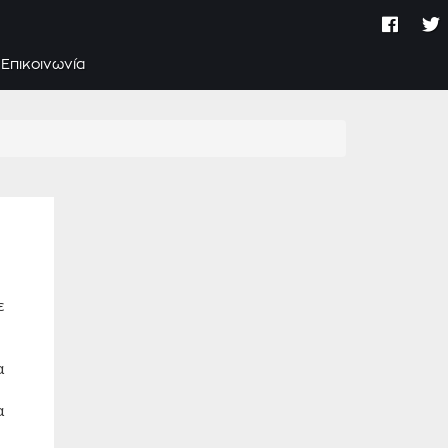
Επικοινωνία
ε
α
α