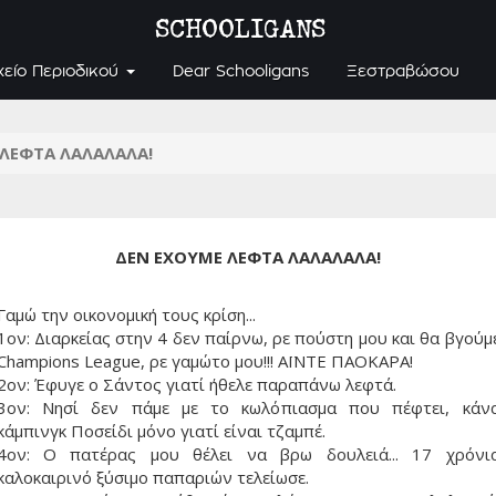
SCHOOLIGANS
χείο Περιοδικού
Dear Schooligans
Ξεστραβώσου
ΛΕΦΤΑ ΛΑΛΑΛΑΛΑ!
ΔΕΝ ΕΧΟΥΜΕ ΛΕΦΤΑ ΛΑΛΑΛΑΛΑ!
Γαμώ την οικονομική τους κρίση...
1ον: Διαρκείας στην 4 δεν παίρνω, ρε πούστη μου και θα βγούμ
Champions League, ρε γαμώτο μου!!! ΑΪΝΤΕ ΠΑΟΚΑΡΑ!
2ον: Έφυγε ο Σάντος γιατί ήθελε παραπάνω λεφτά.
3ον: Νησί δεν πάμε με το κωλόπιασμα που πέφτει, κάν
κάμπινγκ Ποσείδι μόνο γιατί είναι τζαμπέ.
4ον: Ο πατέρας μου θέλει να βρω δουλειά... 17 χρόνι
καλοκαιρινό ξύσιμο παπαριών τελείωσε.