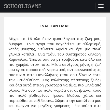
SCHOOLIGANS
Togg
navig
ΕΝΑΣ ΣΑΝ ΕΜΑΣ
Μέχρι τα 16 όλα ήταν φυσιολογικά στη ζωή μου,
όμορφα… Ένα αγόρι που ασχολείται με αθλητισμό,
καλός μαθητής, ντύνεται ωραία και έχει μια πολύ
γλυκιά κοπέλα... Ένα πιόνι του συστήματος δηλαδή.
Χαμογελάς; Έπειτα σαν να με τραβούσε κάτι όλο και
πιο χαμηλά, στον πάτο. Μέσα σε λίγους μήνες η ζωή
μου έγινε παρασιτική: ναρκωτικά, αντικοινωνικότητα,
αποτυχία στις Πανελλήνιες (που σου δίνουν έστω
την ψευδαίσθηση μιας καλύτερης πλαστικής ζωής).
Και όλα αυτά επειδή γούσταρα να είμαι πιο ψηλά από
όλους. Μα όσο πιο πολύ νόμιζα ότι ανέβαινα, τόσο
πιο πολύ βυθισμένος ήμουν. Μαύρο, χάπια και
παραμύθια με ταξίδευαν… Χώρισα την κοπελίτσα μου
και έψαχνα για μεγάλες γκόμενες… Ξεσπούσα στις