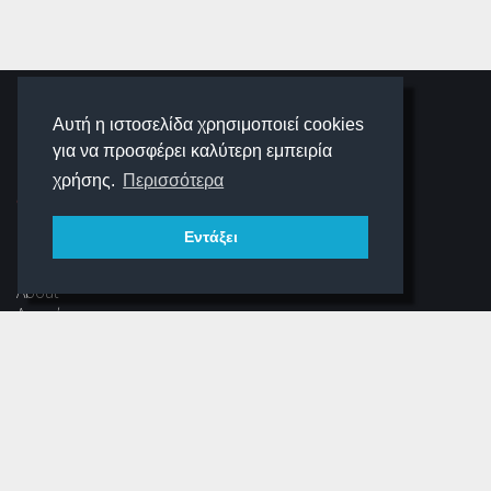
SCHOOLIGANS
Αυτή η ιστοσελίδα χρησιμοποιεί cookies
για να προσφέρει καλύτερη εμπειρία
SCHOOLWAVE
χρήσης.
Περισσότερα
Εντάξει
ΠΛΟΉΓΗΣΗ
About
Αρχική
Νέα
Αρχείο Περιοδικού
Dear Schooligans
Ξεστραβώσου
ΕΠΙΚΟΙΝΩΝΊΑ