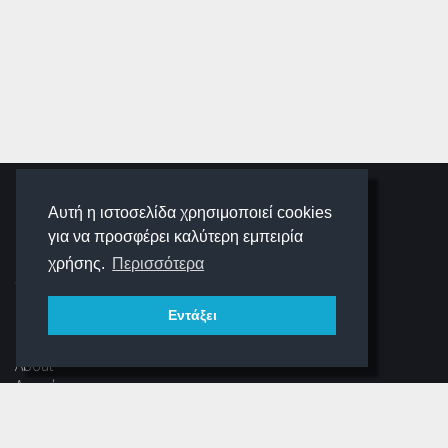
SCHOOLIGANS
Αυτή η ιστοσελίδα χρησιμοποιεί cookies
για να προσφέρει καλύτερη εμπειρία
SCHOOLWAVE
χρήσης.
Περισσότερα
Εντάξει
ΠΛΟΉΓΗΣΗ
About
Αρχική
Νέα
Αρχείο Περιοδικού
Dear Schooligans