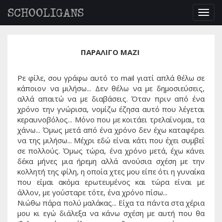
SCHOOLIGANS
Togg
navig
ΠΑΡΑΛΙΓΟ ΜΑΖΙ
Ρε φίλε, σου γράφω αυτό το mail γιατί απλά θέλω σε
κάποιον να μιλήσω... Δεν θέλω να με δημοσιεύσεις,
αλλά απαιτώ να με διαβάσεις. Όταν πριν από ένα
χρόνο την γνώρισα, νομίζω έζησα αυτό που λέγεται
κεραυνοβόλος... Μόνο που με κοιτάει τρελαίνομαι, τα
χάνω... Όμως μετά από ένα χρόνο δεν έχω καταφέρει
να της μιλήσω... Μέχρι εδώ είναι κάτι που έχει συμβεί
σε πολλούς. Όμως τώρα, ένα χρόνο μετά, έχω κάνει
δέκα μήνες μια ήρεμη αλλά ανούσια σχέση με την
κολλητή της φίλη, η οποία χτες μου είπε ότι η γυναίκα
που είμαι ακόμα ερωτευμένος και τώρα είναι με
άλλον, με γούσταρε τότε, ένα χρόνο πίσω...
Νιώθω πάρα πολύ μαλάκας... Είχα τα πάντα στα χέρια
μου κι εγώ διάλεξα να κάνω σχέση με αυτή που θα