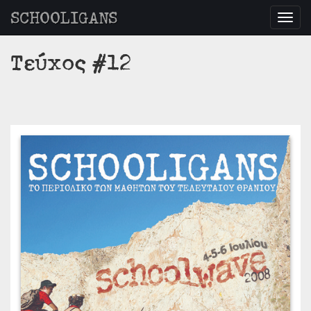
SCHOOLIGANS
Togg
navig
Τεύχος #12