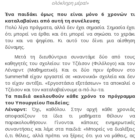
ολόκληρη μέρα!»
Ένα παιδάκι όμως που είναι μόνο 6 χρονών τι
καταλαβαίνει από αυτή τη συνέλευση;
Πολύ λίγα πράγματα, αλλά δεν έχει σημασία. Σημασία έχει
ότι μπορεί να έρθει και ότι μπορεί να σηκώσει το χεράκι
του και να ψηφίσει. Κι αυτό του δίνει μια αίσθηση
δύναμης.
Μετά τη διευθύντρια συναντάμε δύο από τους
καθηγητές του σχολείου: τον Τζέισον (Φιλόλογο) και τον
Λέναρντ (Μαθηματικό). Και οι δύο πριν έρθουν στο
Summerhill είχαν εργαστεί σε «κανονικά» σχολεία και δεν
το είχαν αντέξει. «Εργοστάσια εξετάσεων» τα αποκαλεί ο
Τζέισον και τον καταλαβαίνουμε α-πό-λυ-τα.
Τα παιδιά ακολουθούν κάθε χρόνο το πρόγραμμα
του Υπουργείου Παιδείας;
Λέναρντ:
Όχι, καθόλου. Στην αρχή κάθε χρονιάς
αποφασίζουν τα ίδια τι μαθήματα θέλουν να
παρακολουθήσουν. Γίνονται κάποιες ενημερωτικές
συναντήσεις και λέμε στα παιδιά: «Μπορείς να διαλέξεις
ό,τι θέλεις, αλλά πρέπει να ξέρεις ότι για να μάθεις, ας