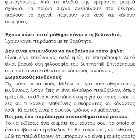
φωτογραφίες. Από τα κλαδιά της κρέμονται μακριά
σχοινιά. Τα παιδιά συχνά ανεβαίνουν στο δέντρο,
πιάνουν το σχοινί, πέφτουν στο κενό και κάνουν
αιωρήσεις…
Έχουν κάνει ποτέ μάθημα πάνω στη βελανιδιά;
Έχουν κάνει πειράματα με τη βαρύτητα.
Δεν είναι επικίνδυνο να ανεβαίνουν τόσο ψηλά;
Είναι λίγο επικίνδυνο, αλλά εμείς το επιτρέπουμε. Αυτό
είναι βασικό στη φιλοσοφία του Summerhill. Επιτρέπουμε
στα παιδιά να εκτίθενται σε κάποιους κινδύνους.
Σωματικούς κινδύνους;
Όχι μόνο σωματικούς. Μιλάω και για συναισθηματικούς
κινδύνους. Όταν ζεις σ' ένα ελεύθερο περιβάλλον, όπως
εμείς εδώ, εκτίθεσαι ανά πάσα στιγμή για το ποιος είσαι, τι
λες και τι κάνεις. Μαθαίνεις ρισκάροντας και κάνοντας
λάθη. Κι αυτός είναι ο σωστός τρόπος να μαθαίνεις.
Πες μας ένα παράδειγμα συναισθηματικού ρίσκου.
Το να εκθέσεις ένα κομμάτι του εαυτού σου, το οποίο σ'
ένα συμβατικό περιβάλλον δε θα τολμούσες να εκθέσεις.
Εδώ τα παιδιά ξέρουν ότι μπορούν να είναι μερικές φορές