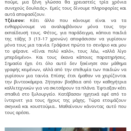
πούμε, μια ξένη γλώσσα θα χρειαστείς τρία χρόνια
συνεχούς δουλειάς». Εμείς τους δίνουμε πληροφορίες και
αυτά αποφασίζουν.
Τζέισον:
Κάτι άλλο που κάνουμε είναι να τα
ενθαρρύνουμε να αναλαμβάνουν μόνα τους την
εκπαίδευσή τους. Φέτος, για παράδειγμα, κάποια παιδιά
της τάξης 3 (13-17 χρονών) αποφάσισαν να γυρίσουν
μόνα τους μια ταινία. Γράψανε πρώτα το σενάριο και μου
το φέρανε. «Είναι πολύ καλό», τους λέω, «αλλά λίγο
μπερδεμένο». Και τους έκανα κάποιες παρατηρήσεις.
Σημασία έχει ότι όλο αυτό δεν ξεκίνησε σαν μάθημα
γραφής κειμένων, αλλά από την επιθυμία των παιδιών να
γυρίσουν μια ταινία. Επίσης έτσι έμαθαν να χειρίζονται
την βιντεοκάμερα. Ζήτησαν βοήθεια από την καθηγήτρια
καλλιτεχνικών για να σκιτσάρουν τα πλάνα. Έφτιαξαν κάτι
σπαθιά στο ξυλουργείο. Κατέβασαν ηχητικά εφέ από το
ίντερνετ για τους ήχους της μάχης. Τώρα ετοιμάζουν
σκηνικά και κουστούμια... Μαθαίνουν κάνοντας αυτό που
τους αρέσει.