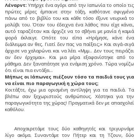
Λέναρντ:
Υπήρχε ένα αγόρι από την Ιαπωνία το οποίο τις
πρώτες μέρες έμπαινε στην τάξη, καθότανε σφιγμένο
πάνω από το βιβλίο του και κάθε τόσο έξυνε νευρικά το
μολύβι του. Όταν του έδειχνα ένα λάθος που είχε κάνει,
αυτό ταραζόταν και άρχιζε να το σβήνει με μανία ή καμιά
φορά έκλαιγε. Οπότε του είπα «Ηρέμησε, κάνε ένα
διάλειμμα αν θες. Γιατί δεν πας να παίξεις;» Και σιγά-σιγά
άρχισε να χαλαρώνει και να λέει «Μμμ... Δεν τους πειράζει
αν δεν έρχομαι». Και μια μέρα εξαφανίστηκε από το
μάθημα. Δεν ξαναπάτησε για ενάμιση χρόνο. Τώρα νομίζω
ότι είναι πια εντάξει...
Μήπως οι Ιάπωνες πιέζουν τόσο τα παιδιά τους για
να είναι πιο παραγωγική η χώρα τους;
Κοιτάξτε, έχω μια ορισμένη αντίληψη για τα παιδιά. Τα
βλέπω σαν ξεχωριστούς ανθρώπους. Χέστηκα για την
παραγωγικότητα της χώρας! Πραγματικά δεν με απασχολεί
καθόλου.
Αποχαιρετάμε τους δύο καθηγητές και τριγυρνάμε
λίγο ακόμα. Συναντάμε τον Πήτερ και τη Τζουν, δύο