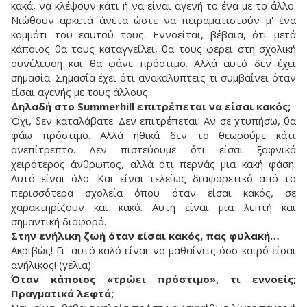
κακά, να κλέψουν κάτι ή να είναι αγενή το ένα με το άλλο.
Νιώθουν αρκετά άνετα ώστε να πειραματιστούν μ' ένα
κομμάτι του εαυτού τους. Εννοείται, βέβαια, ότι μετά
κάποιος θα τους καταγγείλει, θα τους φέρει στη σχολική
συνέλευση και θα φάνε πρόστιμο. Αλλά αυτό δεν έχει
σημασία. Σημασία έχει ότι ανακαλυπτεις τι συμβαίνει όταν
είσαι αγενής με τους άλλους.
Δηλαδή στο Summerhill επιτρέπεται να είσαι κακός;
Όχι, δεν καταλάβατε. Δεν επιτρέπεται! Αν σε χτυπήσω, θα
φάω πρόστιμο. Αλλά ηθικά δεν το θεωρούμε κάτι
ανεπίτρεπτο. Δεν πιστεύουμε ότι είσαι ξαφνικά
χειρότερος άνθρωπος, αλλά ότι περνάς μια κακή φάση.
Αυτό είναι όλο. Και είναι τελείως διαφορετικό από τα
περισσότερα σχολεία όπου όταν είσαι κακός, σε
χαρακτηρίζουν και κακό. Αυτή είναι μια λεπτή και
σημαντική διαφορά.
Στην ενήλικη ζωή όταν είσαι κακός, πας φυλακή…
Ακριβώς! Γι' αυτό καλό είναι να μαθαίνεις όσο καιρό είσαι
ανήλικος! (γέλια)
Όταν κάποιος «τρώει πρόστιμο», τι εννοείς;
Πραγματικά λεφτά;