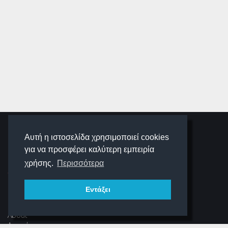
SCHOOLIGANS
Αυτή η ιστοσελίδα χρησιμοποιεί cookies
για να προσφέρει καλύτερη εμπειρία
SCHOOLWAVE
χρήσης.
Περισσότερα
Εντάξει
ΠΛΟΉΓΗΣΗ
About
Αρχική