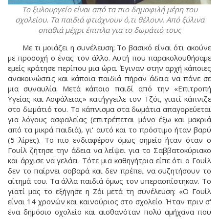
Το ξυλουργείο είναι από τα πιο δημοφιλή μέρη του
σχολείου. Τα παιδιά φτιάχνουν ό,τι θέλουν. Από ξύλινα
σπαθιά μέχρι έπιπλα για το δωμάτιό τους
Με τι μοιάζει η συνέλευση; Το βασικό είναι ότι ακούνε
με προσοχή ο ένας τον άλλο. Αυτή που παρακολουθήσαμε
εμείς κράτησε περίπου μια ώρα. Έγιναν στην αρχή κάποιες
ανακοινώσεις και κάποια παιδιά πήραν άδεια να πάνε σε
μια συναυλία. Μετά κάποιο παιδί από την «Επιτροπή
Υγείας και Ασφάλειας» κατήγγειλε τον Τζόι, γιατί κάπνιζε
στο δωμάτιό του. Το κάπνισμα στα δωμάτια απαγορεύεται
για λόγους ασφαλείας (επιτρέπεται μόνο έξω και μακριά
από τα μικρά παιδιά), γι' αυτό και το πρόστιμο ήταν βαρύ
(5 λίρες). Το πιο ενδιαφέρον όμως σημείο ήταν όταν ο
Γουίλ ζήτησε την άδεια να λείψει για το Σαββατοκύριακο
και άρχισε να γελάει. Τότε μια καθηγήτρια είπε ότι ο Γουίλ
δεν το παίρνει σοβαρά και δεν πρέπει να συζητήσουν το
αίτημά του. Τα άλλα παιδιά όμως τον υπερασπίστηκαν. Το
γιατί μας το εξήγησε η Ζόι μετά τη συνέλευση: «Ο Γουίλ
είναι 14 χρονών και καινούριος στο σχολείο. Ήταν πριν σ'
ένα δημόσιο σχολείο και αισθανόταν πολύ αμήχανα που