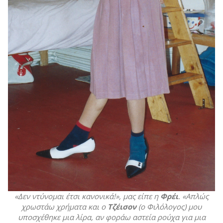
«Δεν ντύνομαι έτσι κανονικά!», μας είπε η
Φρέι
. «Απλώς
χρωστάω χρήματα και ο
Τζέισον
(ο Φιλόλογος) μου
υποσχέθηκε μια λίρα, αν φοράω αστεία ρούχα για μια