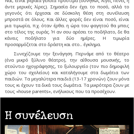
Ναι, είναι βέβαια γελοία πρόστιμα (συνήθως λίγες πένες ή
άντε μερικές λίρες). Σημασία δεν έχει το ποσό, αλλά το
γεγονός ότι έρχεσαι σε δύσκολη θέση στη συνέλευση
μπροστά σε όλους. Και άλλες φορές δεν είναι ποσό, είναι
μια τιμωρία, π.χ. όταν έρθει η ώρα του φαγητού θα μπεις
στο τέλος της ουράς. Ή αν σου αρέσει το ποδήλατο, δε θα
κάνεις ποδήλατο για δύο ημέρες. Η τιμωρία
προσαρμόζεται στο δράστη και στο... έγκλημα.
Συνεχίζουμε την ξενάγηση. Περνάμε από το θέατρο
(ένα μικρό ξύλινο θέατρο), την αίθουσα μουσικής, το
στούντιο ηχογράφησης, το ξυλουργείο (τον πιο δημοφιλή
χώρο του σχολείου) και καταλήγουμε στα δωμάτια των
παιδιών. Τα μεγαλύτερα παιδιά (13-17 χρονών) ζουν μόνα
τους κι έχουν τα δικά τους δωμάτια. Τα μικρότερα ζουν με
τους «house parents», ενήλικους που τα προσέχουν.
Η συνέλευση