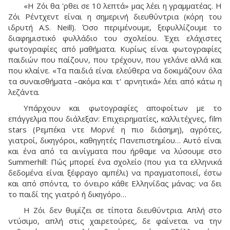
«Η Ζόι θα 'ρθει σε 10 λεπτά» μας λέει η γραμματέας. Η
Ζόι Ρέντχεντ είναι η σημερινή διευθύντρια (κόρη του
ιδρυτή A.S. Neill). Όσο περιμένουμε, ξεφυλλίζουμε το
διαφημιστικό φυλλάδιο του σχολείου. Έχει ελάχιστες
φωτογραφίες από μαθήματα. Κυρίως είναι φωτογραφίες
παιδιών που παίζουν, που τρέχουν, που γελάνε αλλά και
που κλαίνε. «Τα παιδιά είναι ελεύθερα να δοκιμάζουν όλα
τα συναισθήματα –ακόμα και τ' αρνητικά» λέει από κάτω η
λεζάντα.
Υπάρχουν και φωτογραφίες αποφοίτων με το
επάγγελμα που διάλεξαν: Επιχειρηματίες, καλλιτέχνες, film
stars (Ρεμπέκα ντε Μορνέ η πιο διάσημη), αγρότες,
γιατροί, δικηγόροι, καθηγητές Πανεπιστημίου… Αυτό είναι
και ένα από τα αινίγματα που ήρθαμε να λύσουμε στο
Summerhill: Πώς μπορεί ένα σχολείο (που για τα ελληνικά
δεδομένα είναι ξέφραγο αμπέλι) να πραγματοποιεί, έστω
και από σπόντα, το όνειρο κάθε Ελληνίδας μάνας: να δει
το παιδί της γιατρό ή δικηγόρο…
Η Ζόι δεν θυμίζει σε τίποτα διευθύντρια. Απλή στο
ντύσιμο, απλή στις χαιρετούρες, δε φαίνεται να την