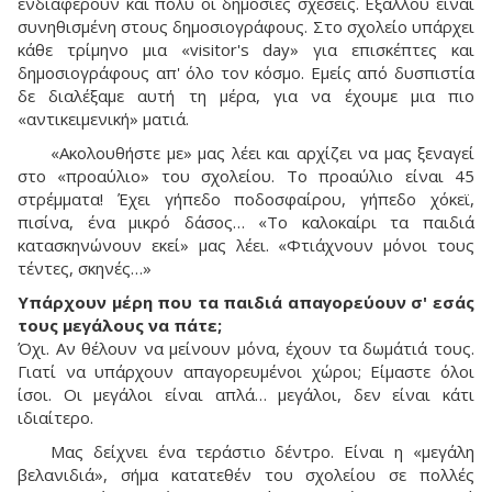
ενδιαφέρουν και πολύ οι δημόσιες σχέσεις. Εξάλλου είναι
συνηθισμένη στους δημοσιογράφους. Στο σχολείο υπάρχει
κάθε τρίμηνο μια «visitor's day» για επισκέπτες και
δημοσιογράφους απ' όλο τον κόσμο. Εμείς από δυσπιστία
δε διαλέξαμε αυτή τη μέρα, για να έχουμε μια πιο
«αντικειμενική» ματιά.
«Ακολουθήστε με» μας λέει και αρχίζει να μας ξεναγεί
στο «προαύλιο» του σχολείου. Το προαύλιο είναι 45
στρέμματα! Έχει γήπεδο ποδοσφαίρου, γήπεδο χόκεϊ,
πισίνα, ένα μικρό δάσος… «Το καλοκαίρι τα παιδιά
κατασκηνώνουν εκεί» μας λέει. «Φτιάχνουν μόνοι τους
τέντες, σκηνές…»
Υπάρχουν μέρη που τα παιδιά απαγορεύουν σ' εσάς
τους μεγάλους να πάτε;
Όχι. Αν θέλουν να μείνουν μόνα, έχουν τα δωμάτιά τους.
Γιατί να υπάρχουν απαγορευμένοι χώροι; Είμαστε όλοι
ίσοι. Οι μεγάλοι είναι απλά… μεγάλοι, δεν είναι κάτι
ιδιαίτερο.
Μας δείχνει ένα τεράστιο δέντρο. Είναι η «μεγάλη
βελανιδιά», σήμα κατατεθέν του σχολείου σε πολλές