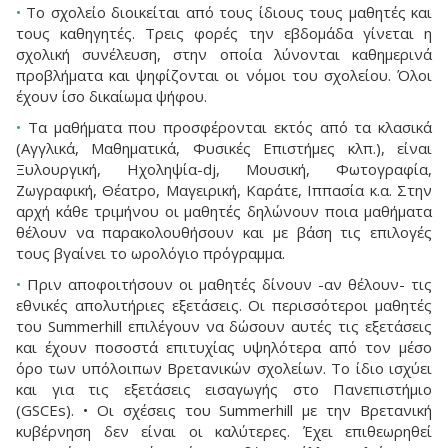
•
Το σχολείο διοικείται από τους ίδιους τους μαθητές και
τους καθηγητές. Τρεις φορές την εβδομάδα γίνεται η
σχολική συνέλευση, στην οποία λύνονται καθημερινά
προβλήματα και ψηφίζονται οι νόμοι του σχολείου. Όλοι
έχουν ίσο δικαίωμα ψήφου.
•
Τα μαθήματα που προσφέρονται εκτός από τα κλασικά
(Αγγλικά, Μαθηματικά, Φυσικές Επιστήμες κλπ.), είναι
Ξυλουργική, Ηχοληψία-dj, Μουσική, Φωτογραφία,
Ζωγραφική, Θέατρο, Μαγειρική, Καράτε, Ιππασία κ.α. Στην
αρχή κάθε τριμήνου οι μαθητές δηλώνουν ποια μαθήματα
θέλουν να παρακολουθήσουν και με βάση τις επιλογές
τους βγαίνει το ωρολόγιο πρόγραμμα.
•
Πριν αποφοιτήσουν οι μαθητές δίνουν -αν θέλουν- τις
εθνικές απολυτήριες εξετάσεις. Οι περισσότεροι μαθητές
του Summerhill επιλέγουν να δώσουν αυτές τις εξετάσεις
και έχουν ποσοστά επιτυχίας υψηλότερα από τον μέσο
όρο των υπόλοιπων Βρετανικών σχολείων. Το ίδιο ισχύει
και για τις εξετάσεις εισαγωγής στο Πανεπιστήμιο
(GSCEs). • Οι σχέσεις του Summerhill με την Βρετανική
κυβέρνηση δεν είναι οι καλύτερες. Έχει επιθεωρηθεί