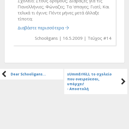
Σχολείο; Στους δρόμους; Διάβαζες για τις
Πανελλήνιες; Φώναζες; Τα ‘σπαγες; Γιατί; Και
τελικά τι έγινε; Πέντε μήνες μετά άλλαξε
τίποτα;
Διαβάστε περισσότερα
Schooligans
16.5.2009
Τεύχος #14
Dear Schooligans...
sUmmErHiLL το σχολείο
που ονειρεύεσαι,
υπάρχει!
- Αποστολή