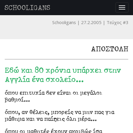
SCHOOLIGANS
Togg
navig
Schooligans
27.2.2005
Τεύχος #3
ΑΠΟΣΤΟΛΗ
Εδώ και 80 χρόνια υπάρχει στην
Αγγλία ένα σχολείο...
όπου επιτυχία δεν είναι οι μεγάλοι
βαθμοί...
όπου, αν θέλεις, μπορείς να μην πας για
μάθημα και να παίζεις όλη μέρα...
όπου οι μαθητές έχουν ακριβώς ίσα