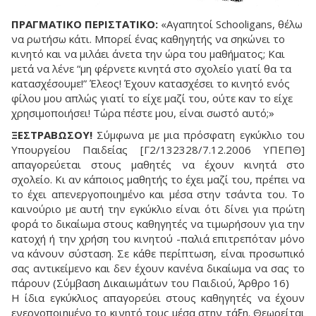
ΠΡΑΓΜΑΤΙΚΟ ΠΕΡΙΣΤΑΤΙΚΟ:
«Αγαπητοί Schooligans, θέλω
να ρωτήσω κάτι. Μπορεί ένας καθηγητής να σηκώνει το
κινητό και να μιλάει άνετα την ώρα του μαθήματος; Και
μετά να λένε “μη φέρνετε κινητά στο σχολείο γιατί θα τα
κατασχέσουμε!” Έλεος! Έχουν κατασχέσει το κινητό ενός
φίλου μου απλώς γιατί το είχε μαζί του, ούτε καν το είχε
χρησιμοποιήσει! Tώρα πέστε μου, είναι σωστό αυτό;»
ΞΕΣΤΡΑΒΩΣΟΥ!
Σύμφωνα με μια πρόσφατη εγκύκλιο του
Υπουργείου Παιδείας [Γ2/132328/7.12.2006 ΥΠΕΠΘ]
απαγορεύεται στους μαθητές να έχουν κινητά στο
σχολείο. Kι αν κάποιος μαθητής το έχει μαζί του, πρέπει να
το έχει απενεργοποιημένο και μέσα στην τσάντα του. Tο
καινούριο με αυτή την εγκύκλιο είναι ότι δίνει για πρώτη
φορά το δικαίωμα στους καθηγητές να τιμωρήσουν για την
κατοχή ή την χρήση του κινητού -παλιά επιτρεπόταν μόνο
να κάνουν σύσταση. Σε κάθε περίπτωση, είναι προσωπικό
σας αντικείμενο και δεν έχουν κανένα δικαίωμα να σας το
πάρουν (Σύμβαση Δικαιωμάτων του Παιδιού, Άρθρο 16)
H ίδια εγκύκλιος απαγορεύει στους καθηγητές να έχουν
ενεργοποιημένο το κινητό τους μέσα στην τάξη. Θεωρείται