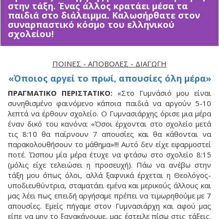
στην τάξη. Ένας άλλος κρατάει μέσα τα
παιδιά στο διάλειμμα. Καλωσήρθατε στον
συναρπαστικό κόσμο του ελληνικού
σχολείου!
ΠΟΙΝΈΣ - ΑΠΟΒΟΛΈΣ - ΔΙΑΓΩΓΉ
«Όποιος αργεί το πρωί, απουσίες όλη μέρα»
ΠΡΑΓΜΑΤΙΚΟ ΠΕΡΙΣΤΑΤΙΚΟ:
«Στο Γυμνάσιό μου είναι
συνηθισμένο φαινόμενο κάποια παιδιά να αργούν 5-10
λεπτά να έρθουν σχολείο. Ο Γυμνασιάρχης όρισε μια μέρα
έναν δικό του κανόνα: «Όσοι έρχονται στο σχολείο μετά
τις 8:10 θα παίρνουν 7 απουσίες και θα κάθονται να
παρακολουθήσουν το μάθημα»!!! Αυτό δεν είχε εφαρμοστεί
ποτέ. Ώσπου μία μέρα έτυχε να φτάσω στο σχολείο 8:15
(μόλις είχε τελειώσει η προσευχή). Πάω να ανέβω στην
τάξη μου όπως όλοι, αλλά ξαφνικά έρχεται η Θεολόγος-
υποδιευθύντρια, σταματάει εμένα και μερικούς άλλους και
μας λέει πως επειδή αργήσαμε πρέπει να τιμωρηθούμε με 7
απουσίες. Eμείς πήγαμε στον Γυμνασιάρχη και αφού μας
είπε να μην το ξανακάνουμε, μας έστειλε πίσω στις τάξεις.