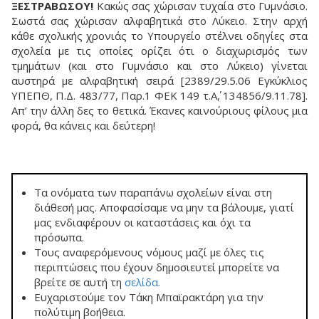
ΞΕΣΤΡΑΒΩΣΟΥ!
Κακώς σας χώρισαν τυχαία στο Γυμνάσιο.
Σωστά σας χώρισαν αλφαβητικά στο Λύκειο. Στην αρχή
κάθε σχολικής χρονιάς το Υπουργείο στέλνει οδηγίες στα
σχολεία με τις οποίες ορίζει ότι ο διαχωρισμός των
τμημάτων (και στο Γυμνάσιο και στο Λύκειο) γίνεται
αυστηρά με αλφαβητική σειρά [2389/29.5.06 Εγκύκλιος
ΥΠΕΠΘ, Π.Δ. 483/77, Παρ.1 ΦΕΚ 149 τ.Α΄, 134856/9.11.78].
Aπ’ την άλλη δες το θετικά. Έκανες καινούριους φίλους μια
φορά, θα κάνεις και δεύτερη!
Τα ονόματα των παραπάνω σχολείων είναι στη
διάθεσή μας. Αποφασίσαμε να μην τα βάλουμε, γιατί
μας ενδιαφέρουν οι καταστάσεις και όχι τα
πρόσωπα.
Τους αναφερόμενους νόμους μαζί με όλες τις
περιπτώσεις που έχουν δημοσιευτεί μπορείτε να
βρείτε σε αυτή τη
σελίδα
.
Ευχαριστούμε τον Τάκη Μπαϊρακτάρη για την
πολύτιμη βοήθεια.