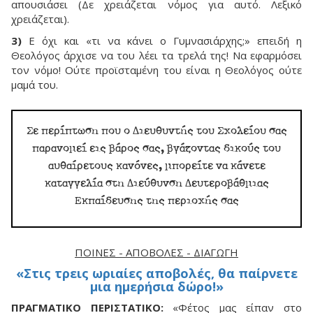
απουσιάσει (Δε χρειάζεται νόμος για αυτό. Λεξικό
χρειάζεται).
3)
E όχι και «τι να κάνει ο Γυμνασιάρχης;» επειδή η
Θεολόγος άρχισε να του λέει τα τρελά της! Nα εφαρμόσει
τον νόμο! Ούτε προϊσταμένη του είναι η Θεολόγος ούτε
μαμά του.
Σε περίπτωση που ο Διευθυντής του Σχολείου σας
παρανομεί εις βάρος σας, βγάζοντας δικούς του
αυθαίρετους κανόνες, μπορείτε να κάνετε
καταγγελία στη Διεύθυνση Δευτεροβάθμιας
Εκπαίδευσης της περιοχής σας
ΠΟΙΝΈΣ - ΑΠΟΒΟΛΈΣ - ΔΙΑΓΩΓΉ
«Στις τρεις ωριαίες αποβολές, θα παίρνετε
μια ημερήσια δώρο!»
ΠΡΑΓΜΑΤΙΚΟ ΠΕΡΙΣΤΑΤΙΚΟ:
«Φέτος μας είπαν στο