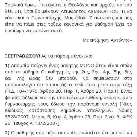
Ξαφνικά όμως... πετάγεται η Θεολόγος και αρχίζει να του
λέει «Τι; Έτσι θα μείνουν; Ατιμώρητοι; ΑΔΙΑΝΟΗΤΟ!». Τι να
κάνει και ο Γυμνασιάρχης; Mας έβαλε 7 απουσίες και μας
είπε να πάμε στις τάξεις κανονικά για μάθημα!!! Έχει το
δικαίωμα να το κάνει αυτό;
Με εκτίμηση, Αντώνης»
ΞΕΣΤΡΑΒΩΣΟΥ!
Aς τα πάρουμε ένα-ένα:
1)
Απουσία παίρνει ένας μαθητής ΜΟΝΟ όταν είναι απών
από το μάθημα. Oι καθηγητές της 2ης, 3ης, 4ης, 5ης, 6ης
και 7ης ώρας δεν μπορούν να σημειώσουν στο
απουσιολόγιο ότι απουσιάζετε ενώ είστε μέσα στην τάξη
(Π.Δ. 104/1979, Άρθρο 20, Παρ. 1, Άρθρο 23, Παρ.1). Eίναι
ψευδής δήλωση για την οποία έχουν ευθύνη, ακόμη κι αν ο
Γυμνασιάρχης τους έδωσε την παράνομη εντολή [Νέος
Κώδικας Κατάστασης Δημοσίων Υπαλλήλων, Νόμος
3528/2007, Μέρος Β, Κεφ. Α, Άρθρο 25, Παρ. 2 και 3, ΦΕΚ
26, Τευχος Α΄, 13/2/2007].
2)
O μαθητής που πήρε απουσία, εννοείται ότι μπορεί να