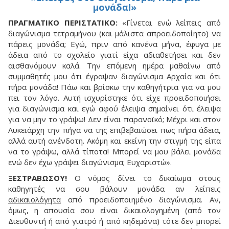
μονάδα!»
ΠΡΑΓΜΑΤΙΚΟ ΠΕΡΙΣΤΑΤΙΚΟ:
«Γίνεται ενώ λείπεις από
διαγώνισμα τετραμήνου (και μάλιστα απροειδοποίητο) να
πάρεις μονάδα; Εγώ, πριν από κανένα μήνα, έφυγα με
άδεια από το σχολείο γιατί είχα αδιαθετήσει και δεν
αισθανόμουν καλά. Την επόμενη ημέρα μαθαίνω από
συμμαθητές μου ότι έγραψαν διαγώνισμα Αρχαία και ότι
πήρα μονάδα! Πάω και βρίσκω την καθηγήτρια για να μου
πει τον λόγο. Αυτή ισχυρίστηκε ότι είχε προειδοποιήσει
για διαγώνισμα και εγώ αφού έλειψα σημαίνει ότι έλειψα
για να μην το γράψω! Δεν είναι παρανοϊκό; Μέχρι και στον
Λυκειάρχη την πήγα να της επιβεβαιώσει πως πήρα άδεια,
αλλά αυτή ανένδοτη. Ακόμη και εκείνη την στιγμή της είπα
να το γράψω, αλλά τίποτα! Μπορεί να μου βάλει μονάδα
ενώ δεν έχω γράψει διαγώνισμα; Ευχαριστώ».
ΞΕΣΤΡΑΒΩΣΟΥ!
O νόμος δίνει το δικαίωμα στους
καθηγητές να σου βάλουν μονάδα αν λείπεις
αδικαιολόγητα
από προειδοποιημένο διαγώνισμα. Aν,
όμως, η απουσία σου είναι δικαιολογημένη (από τον
Διευθυντή ή από γιατρό ή από κηδεμόνα) τότε δεν μπορεί