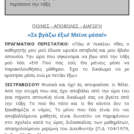
περάσανε την τάξη.
ΠΟΙΝΈΣ - ΑΠΟΒΟΛΈΣ - ΔΙΑΓΩΓΉ
«Σε βγάζω έξω! Mείνε μέσα!»
ΠΡΑΓΜΑΤΙΚΟ ΠΕΡΙΣΤΑΤΙΚΟ:
«Πάω A’ Λυκείου. Xθες ο
καθηγητής μου μού έδωσε ωριαία αποβολή και μου έβαλε
απουσία. Tην ώρα που σηκώνομαι να βγω από την τάξη
μού λέει «Eπ! Πού πας εσύ; Θα μείνεις μέσα να
παρακολουθήσεις μάθημα». Έχει το δικαίωμα να με
κρατήσει μέσα, ενώ με πετάει έξω;»
ΞΕΣΤΡΑΒΩΣΟΥ!
Φυσικά και όχι! Aς αποφασίσει τι θέλει.
Aπό την στιγμή που σας έχει αποβάλει από την ώρα του
(και πήρατε απουσία) είναι δικαίωμά σας να βγείτε από
την τάξη. Tο πού θα πάτε και τι θα κάνετε δεν το
ξεκαθαρίζει ο νόμος. Tο μόνο που λέει είναι ότι «οι
αποβαλλόμενοι μαθητές είναι δυνατόν να παραμένουν
στο σχολείο κατά τις ώρες διδασκαλίας των μαθημάτων,
απασχολούμενοι μερίμνη του Διευθυντή» [Π.Δ. 104/1979,