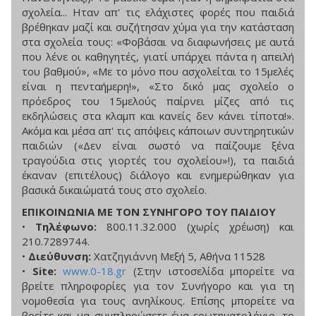
σχολεία... Hταν απ' τις ελάχιστες φορές που παιδιά
βρέθηκαν μαζί και συζήτησαν χύμα για την κατάσταση
στα σχολεία τους: «Φοβάσαι να διαφωνήσεις με αυτά
που λένε οι καθηγητές, γιατί υπάρχει πάντα η απειλή
του βαθμού», «Με το μόνο που ασχολείται το 15μελές
είναι η πενταήμερη!», «Στο δικό μας σχολείο ο
πρόεδρος του 15μελούς παίρνει μίζες από τις
εκδηλώσεις στα κλαμπ και κανείς δεν κάνει τίποτα!».
Ακόμα και μέσα απ' τις απόψεις κάποιων συντηρητικών
παιδιών («Δεν είναι σωστό να παίζουμε ξένα
τραγούδια στις γιορτές του σχολείου»!), τα παιδιά
έκαναν (επιτέλους) διάλογο και ενημερώθηκαν για
βασικά δικαιώματά τους στο σχολείο.
EΠΙΚΟΙΝΩΝΙΑ ΜΕ ΤΟΝ ΣΥΝΗΓΟΡΟ ΤΟΥ ΠΑΙΔΙΟΥ
•
Τηλέφωνο:
800.11.32.000 (χωρίς χρέωση) και
210.7289744.
•
Διεύθυνση:
Χατζηγιάννη Μεξή 5, Αθήνα 11528
•
Site:
www.0-18.gr
(Στην ιστοσελίδα μπορείτε να
βρείτε πληροφορίες για τον Συνήγορο και για τη
νομοθεσία για τους ανηλίκους. Επίσης μπορείτε να
βρείτε και να συμπληρώσετε ένα ερωτηματολόγιο, το