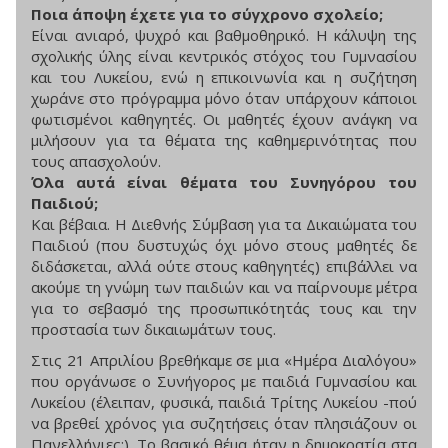
Ποια άποψη έχετε για το σύγχρονο σχολείο;
Είναι ανιαρό, ψυχρό και βαθμοθηρικό. Η κάλυψη της
σχολικής ύλης είναι κεντρικός στόχος του Γυμνασίου
και του Λυκείου, ενώ η επικοινωνία και η συζήτηση
χωράνε στο πρόγραμμα μόνο όταν υπάρχουν κάποιοι
φωτισμένοι καθηγητές. Οι μαθητές έχουν ανάγκη να
μιλήσουν για τα θέματα της καθημερινότητας που
τους απασχολούν.
Όλα αυτά είναι θέματα του Συνηγόρου του
Παιδιού;
Και βέβαια. Η Διεθνής Σύμβαση για τα Δικαιώματα του
Παιδιού (που δυστυχώς όχι μόνο στους μαθητές δε
διδάσκεται, αλλά ούτε στους καθηγητές) επιβάλλει να
ακούμε τη γνώμη των παιδιών και να παίρνουμε μέτρα
για το σεβασμό της προσωπικότητάς τους και την
προστασία των δικαιωμάτων τους.
Στις 21 Απριλίου βρεθήκαμε σε μια «Ημέρα Διαλόγου»
που οργάνωσε ο Συνήγορος με παιδιά Γυμνασίου και
Λυκείου (έλειπαν, φυσικά, παιδιά Τρίτης Λυκείου -πού
να βρεθεί χρόνος για συζητήσεις όταν πλησιάζουν οι
Πανελλήνιες;). Το βασικό θέμα ήταν η δημοκρατία στα