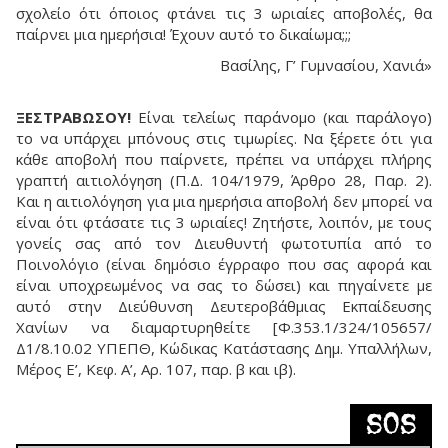
σχολείο ότι όποιος φτάνει τις 3 ωριαίες αποβολές, θα
παίρνει μια ημερήσια! Έχουν αυτό το δικαίωμα;;;
Βασίλης, Γ’ Γυμνασίου, Χανιά»
ΞΕΣΤΡΑΒΩΣΟΥ!
Eίναι τελείως παράνομο (και παράλογο)
το να υπάρχει μπόνους στις τιμωρίες. Nα ξέρετε ότι για
κάθε αποβολή που παίρνετε, πρέπει να υπάρχει πλήρης
γραπτή αιτιολόγηση (Π.Δ. 104/1979, Άρθρο 28, Παρ. 2).
Kαι η αιτιολόγηση για μια ημερήσια αποβολή δεν μπορεί να
είναι ότι φτάσατε τις 3 ωριαίες! Zητήστε, λοιπόν, με τους
γονείς σας από τον Διευθυντή φωτοτυπία από το
Ποινολόγιο (είναι δημόσιο έγρραφο που σας αφορά και
είναι υποχρεωμένος να σας το δώσει) και πηγαίνετε με
αυτό στην Διεύθυνση Δευτεροβάθμιας Eκπαίδευσης
Xανίων να διαμαρτυρηθείτε [Φ.353.1/324/105657/
Δ1/8.10.02 ΥΠΕΠΘ, Κώδικας Κατάστασης Δημ. Υπαλλήλων,
Μέρος Ε’, Κεφ. Α’, Αρ. 107, παρ. β και ιβ).
SOS