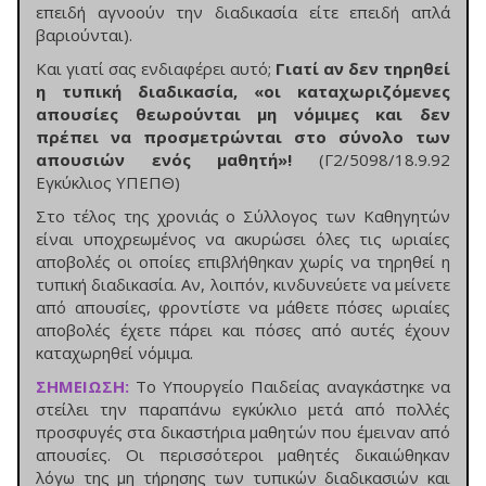
επειδή αγνοούν την διαδικασία είτε επειδή απλά
βαριούνται).
Και γιατί σας ενδιαφέρει αυτό;
Γιατί αν δεν τηρηθεί
η τυπική διαδικασία, «οι καταχωριζόμενες
απουσίες θεωρούνται μη νόμιμες και δεν
πρέπει να προσμετρώνται στο σύνολο των
απουσιών ενός μαθητή»!
(Γ2/5098/18.9.92
Εγκύκλιος ΥΠΕΠΘ)
Στο τέλος της χρονιάς ο Σύλλογος των Καθηγητών
είναι υποχρεωμένος να ακυρώσει όλες τις ωριαίες
αποβολές οι οποίες επιβλήθηκαν χωρίς να τηρηθεί η
τυπική διαδικασία. Aν, λοιπόν, κινδυνεύετε να μείνετε
από απουσίες, φροντίστε να μάθετε πόσες ωριαίες
αποβολές έχετε πάρει και πόσες από αυτές έχουν
καταχωρηθεί νόμιμα.
ΣΗΜΕΙΩΣΗ:
Tο Υπουργείο Παιδείας αναγκάστηκε να
στείλει την παραπάνω εγκύκλιο μετά από πολλές
προσφυγές στα δικαστήρια μαθητών που έμειναν από
απουσίες. Οι περισσότεροι μαθητές δικαιώθηκαν
λόγω της μη τήρησης των τυπικών διαδικασιών και