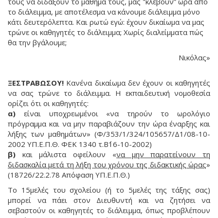
τους να διδάξουν το μάθημά τους, μας "κλέβουν” ώρα απο
το διάλειμμα, με αποτέλεσμα να κάνουμε διάλειμμα μόνο
κάτι δευτερόλεπτα. Και ρωτώ εγώ: έχουν δικαίωμα να μας
τρώνε οι καθηγητές το διάλειμμα; Xωρίς διαλείμματα πώς
θα την βγάλουμε;
Νικόλας»
ΞΕΣΤΡΑΒΩΣΟΥ!
Κανένα δικαίωμα δεν έχουν οι καθηγητές
να σας τρώνε το διάλειμμα. H εκπαιδευτική νομοθεσία
ορίζει ότι οι καθηγητές:
α)
είναι υποχρεωμένοι «να τηρούν το ωρολόγιο
πρόγραμμα και να μην παραβιάζουν την ώρα έναρξης και
λήξης των μαθημάτων» (Φ/353/1/324/105657/Δ1/08-10-
2002 ΥΠ.Ε.Π.Θ. ΦΕΚ 1340 τ.Β΄16-10-2002)
β)
και μάλιστα οφείλουν «
να μην παρατείνουν τη
διδασκαλία μετά τη λήξη του χρόνου της διδακτικής ώρας
»
(18726/22.2.78 Απόφαση YΠ.E.Π.Θ.)
Tο 15μελές του σχολείου (ή το 5μελές της τάξης σας)
μπορεί να πάει στον Διευθυντή και να ζητήσει να
σεβαστούν οι καθηγητές το διάλειμμα, όπως προβλέπουν