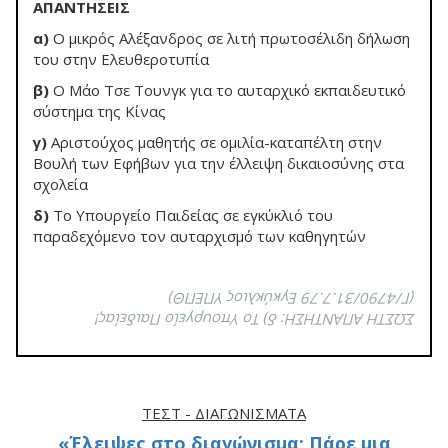
AΠANTHΣEIΣ
α)
O μικρός Αλέξανδρος σε λιτή πρωτοσέλιδη δήλωση
του στην Ελευθεροτυπία
β)
O Μάο Tσε Τουνγκ για το αυταρχικό εκπαιδευτικό
σύστημα της Kίνας
γ)
Αριστούχος μαθητής σε ομιλία-καταπέλτη στην
Bουλή των Εφήβων για την έλλειψη δικαιοσύνης στα
σχολεία
δ)
Tο Υπουργείο Παιδείας σε εγκύκλιό του
παραδεχόμενο τον αυταρχισμό των καθηγητών
(Γ/4790/31.7.79 Εγκύκλιος ΥΠΕΠΘ)
ΣΩΣΤΗ AΠANTHΣH: δ) To Υπουργείο Παιδείας!
ΤΕΣΤ - ΔΙΑΓΩΝΊΣΜΑΤΑ
«Έλειψες στο διαγώνισμα; Πάρε μια