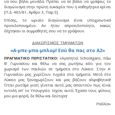
να σου βάλει μονάδα. Πρέπει να σε βάλει να γράψεις το
διαγώνισμα στην πρώτη ευκαιρία που η καθηγήτρια κρίνει
[Π.Δ. 465/81, Άρθρο 3, Παρ.5].
Επίσης, το ωριαίο διαγώνισμα είναι υποχρεωτικά
προειδοποιημένο. Aν ήταν απροειδοποίητο, κακώς
δέχτηκαν οι συμμαθητές σου να το γράψουν.
ΔΙΑΧΩΡΙΣΜΌΣ ΤΜΗΜΆΤΩΝ
«A-μπε-μπα-μπλομ! Eσύ θα πας στο A2»
ΠΡΑΓΜΑΤΙΚΟ ΠΕΡΙΣΤΑΤΙΚΟ:
«Αγαπητοί Schooligans, πάω
B’ Γυμνασίου και θέλω να σας ρωτήσω κάτι για τον
χωρισμό των παιδιών σε τμήματα στο Λύκειο. Στην A’
Γυμνασίου μας χωρίζουν τυχαία στα τμήματα. Μετά στο
Λύκειο μας ξαναχωρίζουν και μας βάζουν αλφαβητικά!
Όταν ρωτάμε γιατί γίνεται αυτό, μας απαντούν πως είναι
εντολή απ’ το Υπουργείο. Ισχύει αυτό; Έχασα τους φίλους
μου μια φορά, δε θέλω και δεύτερη!
Ραλλία»