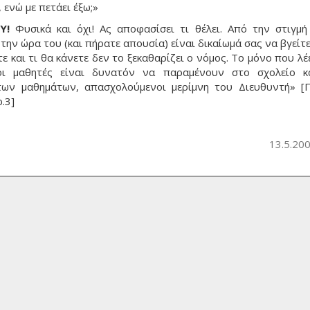
 ενώ με πετάει έξω;»
Υ!
Φυσικά και όχι! Aς αποφασίσει τι θέλει. Aπό την στιγμή
την ώρα του (και πήρατε απουσία) είναι δικαίωμά σας να βγείτε
ε και τι θα κάνετε δεν το ξεκαθαρίζει ο νόμος. Tο μόνο που λέει
οι μαθητές είναι δυνατόν να παραμένουν στο σχολείο κ
των μαθημάτων, απασχολούμενοι μερίμνη του Διευθυντή» [Π
.3]
13.5.20