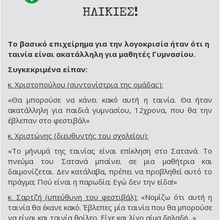
ΗΛΙΚΙΕΣ!
Το βασικό επιχείρημα για την λογοκρισία ήταν ότι η
ταινία είναι ακατάλληλη για μαθητές Γυμνασίου.
Συγκεκριμένα είπαν:
κ. Χριστοπούλου (συντονίστρια της ομάδας):
«Θα μπορούσε να κάνει κακό αυτή η ταινία. Θα ήταν
ακατάλληλη για παιδιά γυμνασίου, 12χρονα, που θα την
έβλεπαν στο φεστιβάλ»
κ. Χριστώνης (διευθυντής του σχολείου):
«Το μήνυμά της ταινίας είναι επίκληση στο Σατανά. Το
πνεύμα του Σατανά μπαίνει σε μια μαθήτρια και
δαιμονίζεται. Δεν κατάλαβα, πρέπει να προβληθεί αυτό το
πράγμα; Πού είναι η παρωδία; Εγώ δεν την είδα!»
κ. Σαρτζή (υπεύθυνη του φεστιβάλ):
«Νομίζω ότι αυτή η
ταινία θα έκανε κακό. Έβλεπες μία ταινία που θα μπορούσε
να είναι και ταινία θρίλερ. Είχε και λίγο αίμα δηλαδή...»