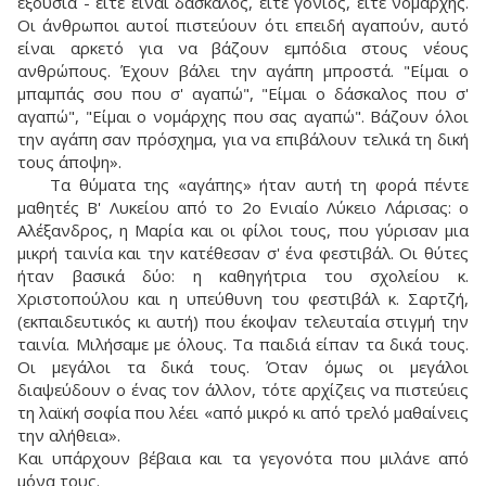
εξουσία - είτε είναι δάσκαλος, είτε γονιός, είτε νομάρχης.
Οι άνθρωποι αυτοί πιστεύουν ότι επειδή αγαπούν, αυτό
είναι αρκετό για να βάζουν εμπόδια στους νέους
ανθρώπους. Έχουν βάλει την αγάπη μπροστά. "Είμαι ο
μπαμπάς σου που σ' αγαπώ", "Είμαι ο δάσκαλος που σ'
αγαπώ", "Είμαι ο νομάρχης που σας αγαπώ". Βάζουν όλοι
την αγάπη σαν πρόσχημα, για να επιβάλουν τελικά τη δική
τους άποψη».
Τα θύματα της «αγάπης» ήταν αυτή τη φορά πέντε
μαθητές Β' Λυκείου από το 2ο Ενιαίο Λύκειο Λάρισας: ο
Αλέξανδρος, η Μαρία και οι φίλοι τους, που γύρισαν μια
μικρή ταινία και την κατέθεσαν σ' ένα φεστιβάλ. Οι θύτες
ήταν βασικά δύο: η καθηγήτρια του σχολείου κ.
Χριστοπούλου και η υπεύθυνη του φεστιβάλ κ. Σαρτζή,
(εκπαιδευτικός κι αυτή) που έκοψαν τελευταία στιγμή την
ταινία. Μιλήσαμε με όλους. Τα παιδιά είπαν τα δικά τους.
Οι μεγάλοι τα δικά τους. Όταν όμως οι μεγάλοι
διαψεύδουν ο ένας τον άλλον, τότε αρχίζεις να πιστεύεις
τη λαϊκή σοφία που λέει «από μικρό κι από τρελό μαθαίνεις
την αλήθεια».
Και υπάρχουν βέβαια και τα γεγονότα που μιλάνε από
μόνα τους.