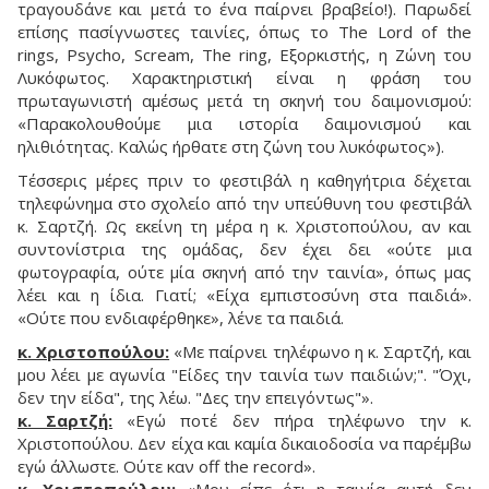
τραγουδάνε και μετά το ένα παίρνει βραβείο!). Παρωδεί
επίσης πασίγνωστες ταινίες, όπως το The Lord of the
rings, Psycho, Scream, The ring, Εξορκιστής, η Ζώνη του
Λυκόφωτος. Χαρακτηριστική είναι η φράση του
πρωταγωνιστή αμέσως μετά τη σκηνή του δαιμονισμού:
«Παρακολουθούμε μια ιστορία δαιμονισμού και
ηλιθιότητας. Καλώς ήρθατε στη ζώνη του λυκόφωτος»).
Τέσσερις μέρες πριν το φεστιβάλ η καθηγήτρια δέχεται
τηλεφώνημα στο σχολείο από την υπεύθυνη του φεστιβάλ
κ. Σαρτζή. Ως εκείνη τη μέρα η κ. Χριστοπούλου, αν και
συντονίστρια της ομάδας, δεν έχει δει «ούτε μια
φωτογραφία, ούτε μία σκηνή από την ταινία», όπως μας
λέει και η ίδια. Γιατί; «Είχα εμπιστοσύνη στα παιδιά».
«Ούτε που ενδιαφέρθηκε», λένε τα παιδιά.
κ. Χριστοπούλου:
«Με παίρνει τηλέφωνο η κ. Σαρτζή, και
μου λέει με αγωνία "Είδες την ταινία των παιδιών;". "Όχι,
δεν την είδα", της λέω. "Δες την επειγόντως"».
κ. Σαρτζή:
«Εγώ ποτέ δεν πήρα τηλέφωνο την κ.
Χριστοπούλου. Δεν είχα και καμία δικαιοδοσία να παρέμβω
εγώ άλλωστε. Ούτε καν off the record».
κ. Χριστοπούλου:
«Μου είπε ότι η ταινία αυτή δεν