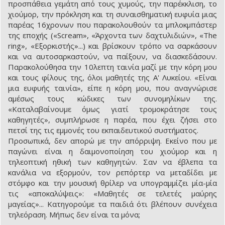
προσπάθεια γεμάτη από τους χυμούς, την παρέκκλιση, το
χιούμορ, την πρόκληση και τη συναισθηματική ευφυία μιας
παρέας 16χρονων που παρακολουθούν τα μπλοκμπάστερ
της εποχής («Scream», «Άρχοντα των δαχτυλιδιών», «The
ring», «Eξορκιστής»...) και βρίσκουν τρόπο να σαρκάσουν
και να αυτοσαρκαστούν, να παίξουν, να διασκεδάσουν.
Παρακολούθησα την 10λεπτη ταινία μαζί με την κόρη μου
και τους φίλους της, όλοι μαθητές της A' Λυκείου. «Είναι
μια ευφυής ταινία», είπε η κόρη μου, που αναγνώρισε
αμέσως τους κώδικες των συνομηλίκων της.
«Καταλαβαίνουμε όμως γιατί τρομοκράτησε τους
καθηγητές», συμπλήρωσε η παρέα, που έχει ζήσει στο
πετσί της τις εμμονές του εκπαιδευτικού συστήματος.
Προσωπικά, δεν απορώ με την απόρριψη. Eκείνο που με
παγώνει είναι η δαιμονοποίηση του χιούμορ και η
τηλεοπτική ηθική των καθηγητών. Σαν να έβλεπα τα
κανάλια να εξορμούν, τον ρεπόρτερ να μεταδίδει με
στόμφο και την μουσική θρίλερ να υπογραμμίζει μία-μία
τις «αποκαλύψεις»: «Μαθητές σε τελετές μαύρης
μαγείας»... Κατηγορούμε τα παιδιά ότι βλέπουν συνέχεια
τηλεόραση. Μήπως δεν είναι τα μόνα;