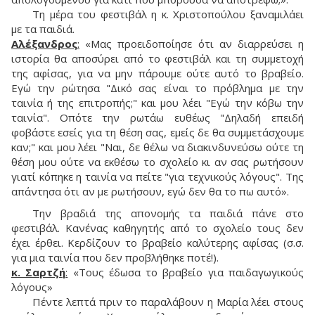
Τη μέρα του φεστιβάλ η κ. Χριστοπούλου ξαναμιλάει
με τα παιδιά.
Αλέξανδρος
:
«Μας προειδοποίησε ότι αν διαρρεύσει η
ιστορία θα αποσύρει από το φεστιβάλ και τη συμμετοχή
της αφίσας, για να μην πάρουμε ούτε αυτό το βραβείο.
Εγώ την ρώτησα "Δικό σας είναι το πρόβλημα με την
ταινία ή της επιτροπής;" και μου λέει "Εγώ την κόβω την
ταινία". Οπότε την ρωτάω ευθέως "Δηλαδή επειδή
φοβάστε εσείς για τη θέση σας, εμείς δε θα συμμετάσχουμε
καν;" και μου λέει "Ναι, δε θέλω να διακινδυνεύσω ούτε τη
θέση μου ούτε να εκθέσω το σχολείο κι αν σας ρωτήσουν
γιατί κόπηκε η ταινία να πείτε "για τεχνικούς λόγους". Της
απάντησα ότι αν με ρωτήσουν, εγώ δεν θα το πω αυτό».
Την βραδιά της απονομής τα παιδιά πάνε στο
φεστιβάλ. Κανένας καθηγητής από το σχολείο τους δεν
έχει έρθει. Κερδίζουν το βραβείο καλύτερης αφίσας (σ.σ.
για μια ταινία που δεν προβλήθηκε ποτέ!).
κ. Σαρτζή
:
«Τους έδωσα το βραβείο για παιδαγωγικούς
λόγους»
Πέντε λεπτά πριν το παραλάβουν η Μαρία λέει στους