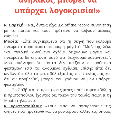
υπάρχει λογοκρισία!»
κ. Σαρτζή:
«Ναι, όντως είχα μια off the record συνάντηση
με τα παιδιά και τους πρότεινα να κόψουν μερικές
σκηνές».
Μαρία:
«Είπε συγκεκριμένα ότι "η σκηνή που καλούμε
πνεύματα παραπέμπει σε μαύρη μαγεία". "Μα", της λέω,
"και παιδικά κινούμενα σχέδια δείχνουνε μαγεία και
πνεύματα, δε σημαίνει αυτό ότι δείχνουμε σατανιστές".
Μου απάντησε ότι "αυτά δεν παίζουν σε μαθητικά
φεστιβάλ" (σ.σ. τα κινούμενα σχέδια!). Επίσης είπε ότι
κινδυνεύει όλο το φεστιβάλ εξαιτίας της ταινίας μας και
ότι αν προβληθεί, μπορεί του χρόνου να μην υπάρχει
φεστιβάλ».
Tο Σάββατο το πρωί (τρεις μέρες πριν το φεστιβάλ) η
κ. Χριστοπούλου έχοντας δει πλέον την ταινία, παίρνει τη
Μαρία τηλέφωνο.
κ. Χριστοπούλου:
«Τους είπα να αφαιρέσουνε τις
σκηνές που προτείνω και να μοντάρουν άλλες τις οποίες