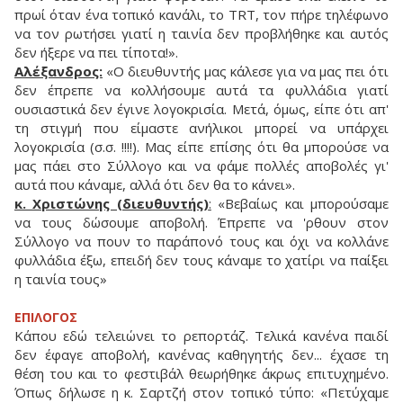
πρωί όταν ένα τοπικό κανάλι, το TRT, τον πήρε τηλέφωνο
να τον ρωτήσει γιατί η ταινία δεν προβλήθηκε και αυτός
δεν ήξερε να πει τίποτα!».
Αλέξανδρος:
«Ο διευθυντής μας κάλεσε για να μας πει ότι
δεν έπρεπε να κολλήσουμε αυτά τα φυλλάδια γιατί
ουσιαστικά δεν έγινε λογοκρισία. Μετά, όμως, είπε ότι απ'
τη στιγμή που είμαστε ανήλικοι μπορεί να υπάρχει
λογοκρισία (σ.σ. !!!!). Μας είπε επίσης ότι θα μπορούσε να
μας πάει στο Σύλλογο και να φάμε πολλές αποβολές γι'
αυτά που κάναμε, αλλά ότι δεν θα το κάνει».
κ. Χριστώνης (διευθυντής)
:
«Βεβαίως και μπορούσαμε
να τους δώσουμε αποβολή. Έπρεπε να 'ρθουν στον
Σύλλογο να πουν το παράπονό τους και όχι να κολλάνε
φυλλάδια έξω, επειδή δεν τους κάναμε το χατίρι να παίξει
η ταινία τους»
ΕΠΙΛΟΓΟΣ
Κάπου εδώ τελειώνει το ρεπορτάζ. Τελικά κανένα παιδί
δεν έφαγε αποβολή, κανένας καθηγητής δεν... έχασε τη
θέση του και το φεστιβάλ θεωρήθηκε άκρως επιτυχημένο.
Όπως δήλωσε η κ. Σαρτζή στον τοπικό τύπο: «Πετύχαμε