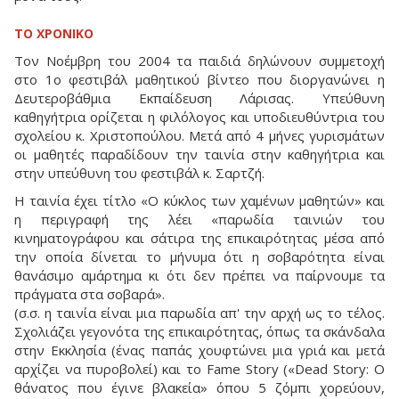
ΤΟ ΧΡΟΝΙΚΟ
Τον Νοέμβρη του 2004 τα παιδιά δηλώνουν συμμετοχή
στο 1ο φεστιβάλ μαθητικού βίντεο που διοργανώνει η
Δευτεροβάθμια Εκπαίδευση Λάρισας. Υπεύθυνη
καθηγήτρια ορίζεται η φιλόλογος και υποδιευθύντρια του
σχολείου κ. Χριστοπούλου. Μετά από 4 μήνες γυρισμάτων
οι μαθητές παραδίδουν την ταινία στην καθηγήτρια και
στην υπεύθυνη του φεστιβάλ κ. Σαρτζή.
Η ταινία έχει τίτλο «Ο κύκλος των χαμένων μαθητών» και
η περιγραφή της λέει «παρωδία ταινιών του
κινηματογράφου και σάτιρα της επικαιρότητας μέσα από
την οποία δίνεται το μήνυμα ότι η σοβαρότητα είναι
θανάσιμο αμάρτημα κι ότι δεν πρέπει να παίρνουμε τα
πράγματα στα σοβαρά».
(σ.σ. η ταινία είναι μια παρωδία απ' την αρχή ως το τέλος.
Σχολιάζει γεγονότα της επικαιρότητας, όπως τα σκάνδαλα
στην Εκκλησία (ένας παπάς χουφτώνει μια γριά και μετά
αρχίζει να πυροβολεί) και το Fame Story («Dead Story: Ο
θάνατος που έγινε βλακεία» όπου 5 ζόμπι χορεύουν,