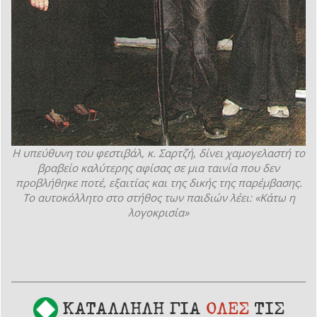
Η υπεύθυνη του φεστιβάλ, κ. Σαρτζή, δίνει χαμογελαστή το
βραβείο καλύτερης αφίσας σε μια ταινία που δεν
προβλήθηκε ποτέ, εξαιτίας και της δικής της παρέμβασης.
Το αυτοκόλλητο στο στήθος των παιδιών λέει: «Κάτω η
λογοκρισία»
ΚΑΤΑΛΛΗΛΗ ΓΙΑ
ΟΛΕΣ
ΤΙΣ