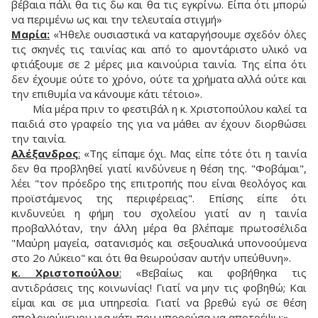
βέβαια πάλι θα τις δω και θα τις εγκρίνω. Είπα ότι μπορώ
να περιμένω ως και την τελευταία στιγμή»
Μαρία:
«Ήθελε ουσιαστικά να καταργήσουμε σχεδόν όλες
τις σκηνές τις ταινίας και από το αμοντάριστο υλικό να
φτιάξουμε σε 2 μέρες μια καινούρια ταινία. Της είπα ότι
δεν έχουμε ούτε το χρόνο, ούτε τα χρήματα αλλά ούτε και
την επιθυμία να κάνουμε κάτι τέτοιο».
Mία μέρα πριν το φεστιβάλ η κ. Χριστοπούλου καλεί τα
παιδιά στο γραφείο της για να μάθει αν έχουν διορθώσει
την ταινία.
Αλέξανδρος
:
«Της είπαμε όχι. Μας είπε τότε ότι η ταινία
δεν θα προβληθεί γιατί κινδύνευε η θέση της. "Φοβάμαι",
λέει "τον πρόεδρο της επιτροπής που είναι θεολόγος και
προϊστάμενος της περιφέρειας". Επίσης είπε ότι
κινδυνεύει η φήμη του σχολείου γιατί αν η ταινία
προβαλλόταν, την άλλη μέρα θα βλέπαμε πρωτοσέλιδα
"Μαύρη μαγεία, σατανισμός και σεξουαλικά υπονοούμενα
στο 2ο Λύκειο" και ότι θα θεωρούσαν αυτήν υπεύθυνη».
κ. Χριστοπούλου
:
«Βεβαίως και φοβήθηκα τις
αντιδράσεις της κοινωνίας! Γιατί να μην τις φοβηθώ; Και
είμαι και σε μια υπηρεσία. Γιατί να βρεθώ εγώ σε θέση
απολογούμενου για κάτι που μπορούσα να αποτρέψω;».