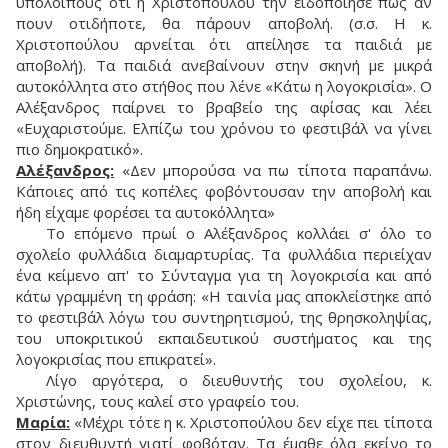
υπόλοιπους ότι η Χριστοπούλου την ειδοποίησε πως αν
πουν οτιδήποτε, θα πάρουν αποβολή. (σ.σ. Η κ.
Χριστοπούλου αρνείται ότι απείλησε τα παιδιά με
αποβολή). Τα παιδιά ανεβαίνουν στην σκηνή με μικρά
αυτοκόλλητα στο στήθος που λένε «Κάτω η λογοκρισία». Ο
Αλέξανδρος παίρνει το βραβείο της αφίσας και λέει
«Ευχαριστούμε. Ελπίζω του χρόνου το φεστιβάλ να γίνει
πιο δημοκρατικό».
Αλέξανδρος:
«Δεν μπορούσα να πω τίποτα παραπάνω.
Κάποιες από τις κοπέλες φοβόντουσαν την αποβολή και
ήδη είχαμε φορέσει τα αυτοκόλλητα»
Το επόμενο πρωί ο Αλέξανδρος κολλάει σ' όλο το
σχολείο φυλλάδια διαμαρτυρίας. Tα φυλλάδια περιείχαν
ένα κείμενο απ' το Σύνταγμα για τη λογοκρισία και από
κάτω γραμμένη τη φράση: «Η ταινία μας αποκλείστηκε από
το φεστιβάλ λόγω του συντηρητισμού, της θρησκοληψίας,
του υποκριτικού εκπαιδευτικού συστήματος και της
λογοκρισίας που επικρατεί».
Λίγο αργότερα, ο διευθυντής του σχολείου, κ.
Χριστώνης, τους καλεί στο γραφείο του.
Μαρία:
«Μέχρι τότε η κ. Χριστοπούλου δεν είχε πει τίποτα
στον διευθυντή γιατί φοβόταν. Tα έμαθε όλα εκείνο το