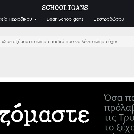
SCHOOLIGANS
χείο Περιοδικού
Dear Schooligans
Ξεστραβώσου
«Χρειαζόμαστε σκληρά παιδιά που να λένε σκληρά όχι»
Όσα πα
αζόμαστε
πρόλα
τις Τρύ
το ξέχ