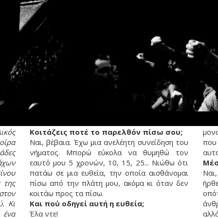
λικός
Κοιτάζεις ποτέ το παρελθόν πίσω σου;
μον
οίρα
Ναι, βέβαια. Έχω μια ανελέητη συνείδηση του
που
άδες
νήματος. Μπορώ εύκολα να θυμηθώ τον
αυτ
άχων
εαυτό μου 5 χρονών, 10, 15, 25... Νιώθω ότι
Μέσ
ίνου
πατάω σε μια ευθεία, την οποία αισθάνομαι
Ναι,
 της
πίσω από την πλάτη μου, ακόμα κι όταν δεν
ήρθ
στον
κοιτάω προς τα πίσω.
οπό
. Κι
Και πού οδηγεί αυτή η ευθεία;
άνθ
 ένα
Έλα ντε!
αλ