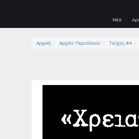
Νέα
Αρ
Αρχική
Αρχείο Περιοδικού
Τεύχος #4
«Χρει