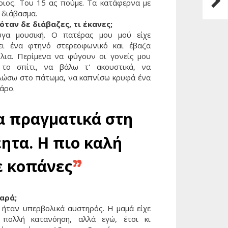
ριος. Του 15 ας πούμε. Τα κατάφερνα με
 διάβασμα.
 όταν δε διάβαζες, τι έκανες;
υγα μουσική. Ο πατέρας μου μού είχε
ει ένα φτηνό στερεοφωνικό και έβαζα
ύλια. Περίμενα να φύγουν οι γονείς μου
 το σπίτι, να βάλω τ' ακουστικά, να
λώσω στο πάτωμα, να καπνίσω κρυφά ένα
γάρο.
α πραγματικά στη
ητα. Η πιο καλή
ε κοπάνες
”
αρά;
, ήταν υπερβολικά αυστηρός. Η μαμά είχε
 πολλή κατανόηση, αλλά εγώ, έτσι κι