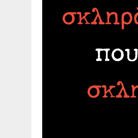
σκληρ
που
σκλ