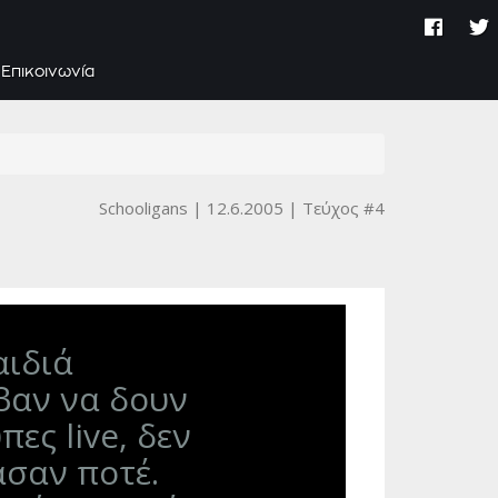
Επικοινωνία
Schooligans
12.6.2005
Τεύχος #4
ιδιά
βαν να δουν
πες live, δεν
ασαν ποτέ.