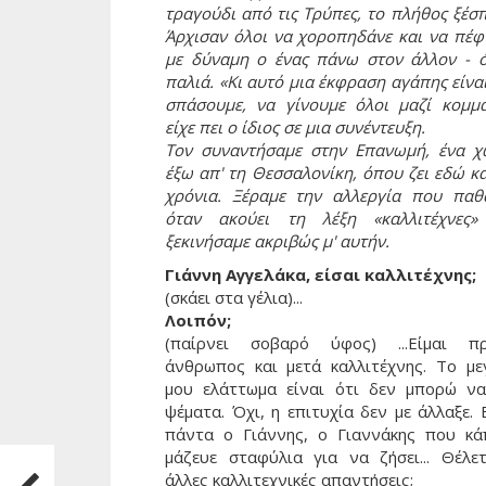
τραγούδι από τις Τρύπες, το πλήθος ξέσ
Άρχισαν όλοι να χοροπηδάνε και να πέφ
με δύναμη ο ένας πάνω στον άλλον - 
παλιά. «Κι αυτό μια έκφραση αγάπης είνα
σπάσουμε, να γίνουμε όλοι μαζί κομμά
είχε πει ο ίδιος σε μια συνέντευξη.
Τον συναντήσαμε στην Επανωμή, ένα χ
έξω απ' τη Θεσσαλονίκη, όπου ζει εδώ κ
χρόνια. Ξέραμε την αλλεργία που παθα
όταν ακούει τη λέξη «καλλιτέχνες»
ξεκινήσαμε ακριβώς μ' αυτήν.
Γιάννη Αγγελάκα, είσαι καλλιτέχνης;
(σκάει στα γέλια)...
Λοιπόν;
(παίρνει σοβαρό ύφος) ...Είμαι π
άνθρωπος και μετά καλλιτέχνης. Το με
μου ελάττωμα είναι ότι δεν μπορώ ν
ψέματα. Όχι, η επιτυχία δεν με άλλαξε. 
πάντα ο Γιάννης, ο Γιαννάκης που κά
μάζευε σταφύλια για να ζήσει... Θέλετ
άλλες καλλιτεχνικές απαντήσεις;