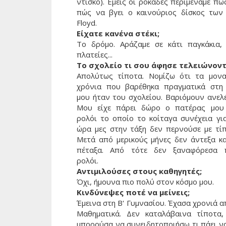
ντίσκο). Εμείς οι ροκάδες περιμέναμε πώ
πώς να βγει ο καινούριος δίσκος των 
Floyd.
Είχατε κανένα στέκι;
Το δρόμο. Αράζαμε σε κάτι παγκάκια, 
πλατείες...
Το σχολείο τι σου άφησε τελειώνον
Απολύτως τίποτα. Νομίζω ότι τα μονα
χρόνια που βαρέθηκα πραγματικά στη
μου ήταν του σχολείου. Βαριόμουν ανελέ
Μου είχε πάρει δώρο ο πατέρας μου
ρολόι το οποίο το κοίταγα συνέχεια για
ώρα μες στην τάξη δεν περνούσε με τίπ
Μετά από μερικούς μήνες δεν άντεξα κα
πέταξα. Από τότε δεν ξαναφόρεσα 
ρολόι.
Αντιμιλούσες στους καθηγητές;
Όχι, ήμουνα πιο πολύ στον κόσμο μου.
Κινδύνεψες ποτέ να μείνεις;
Έμεινα στη Β' Γυμνασίου. Έχασα χρονιά α
Μαθηματικά. Δεν καταλάβαινα τίποτα,
μπορούσα να συνειδητοποιήσω τι πάει να