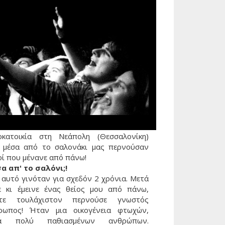
οκατοικία στη Νεάπολη (Θεσσαλονίκη)
 μέσα από το σαλονάκι μας περνούσαν
οί που μένανε από πάνω!
α απ' το σαλόνι;!
 αυτό γινόταν για σχεδόν 2 χρόνια. Μετά
ε κι έμεινε ένας θείος μου από πάνω,
τε τουλάχιστον περνούσε γνωστός
ρωπος! Ήταν μια οικογένεια φτωχών,
λά πολύ παθιασμένων ανθρώπων.