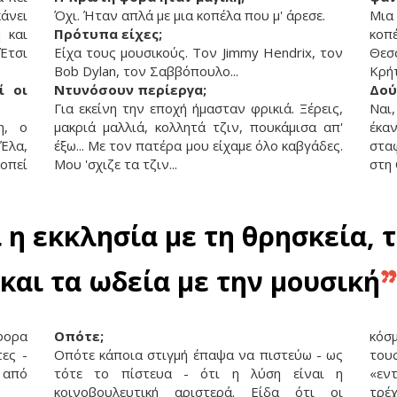
κάνει
Όχι. Ήταν απλά με μια κοπέλα που μ' άρεσε.
Μια
 και
Πρότυπα είχες;
κοπέ
Έτσι
Είχα τους μουσικούς. Τον Jimmy Hendrix, τον
Θεσ
Bob Dylan, τον Σαββόπουλο...
Κρή
ί οι
Ντυνόσουν περίεργα;
Δού
Για εκείνη την εποχή ήμασταν φρικιά. Ξέρεις,
Ναι,
η, ο
μακριά μαλλιά, κολλητά τζιν, πουκάμισα απ'
έκα
«Έλα,
έξω... Με τον πατέρα μου είχαμε όλο καβγάδες.
στα
κοπεί
Μου 'σχιζε τα τζιν...
στη
 η εκκλησία με τη θρησκεία, 
και τα ωδεία με την μουσική
”
φορα
Οπότε;
κόσ
ες -
Οπότε κάποια στιγμή έπαψα να πιστεύω - ως
του
ε από
τότε το πίστευα - ότι η λύση είναι η
«εν
κοινοβουλευτική αριστερά. Είδα ότι οι
τρέ