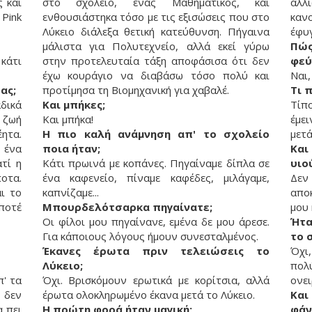
ς και
στο σχολείο, ένας Μαθηματικός, και
αλλ
Pink
ενθουσιάστηκα τόσο με τις εξισώσεις που στο
καν
Λύκειο διάλεξα θετική κατεύθυνση. Πήγαινα
έφυγ
μάλιστα για Πολυτεχνείο, αλλά εκεί γύρω
Πώς
κάτι
στην προτελευταία τάξη αποφάσισα ότι δεν
φεύ
έχω κουράγιο να διαβάσω τόσο πολύ και
Ναι,
τας;
προτίμησα τη Βιομηχανική για χαβαλέ.
Τι 
δικά
Και μπήκες;
Τίπ
 ζωή
Και μπήκα!
έμε
ητα.
Η πιο καλή ανάμνηση απ' το σχολείο
μετά
 ένα
ποια ήταν;
Και
τί η
Κάτι πρωινά με κοπάνες. Πηγαίναμε δίπλα σε
υιο
οτα.
ένα καφενείο, πίναμε καφέδες, μιλάγαμε,
Δεν
ι το
καπνίζαμε...
απο
ποτέ
Μπουρδελότσαρκα πηγαίνατε;
μου 
Οι φίλοι μου πηγαίνανε, εμένα δε μου άρεσε.
Ήτα
Για κάποιους λόγους ήμουν συνεσταλμένος.
το 
Έκανες έρωτα πριν τελειώσεις το
Όχι
Λύκειο;
πο
π' τα
Όχι. Βρισκόμουν ερωτικά με κορίτσια, αλλά
ονε
 δεν
έρωτα ολοκληρωμένο έκανα μετά το Λύκειο.
Και
 πει
Η πρώτη φορά ήταν μαγική;
φάν