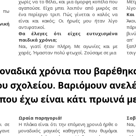
χωρίς να το θέλει, και μια όμορφη κοπέλα που
Μέτ
αγαπούσε. Είχα μπει λοιπόν από μικρός σε
λίγο
α πω
ένα περίεργο τριπ. Πώς γίνεται ο καλός να
Και
είναι και κακός; Οι ήρωές μου ήταν λίγο
Άκο
νική
αντιφατικοί.
πάρ
Θα έλεγες ότι είχες ευτυχισμένα
βιν
παιδικά χρόνια;
απ'
Ναι, γιατί ήταν πλήρη. Με αγωνίες και με
ξαπ
χαρές. Ήμασταν πολύ φτωχοί. Ζούσαμε σε μια
τσι
μοναδικά χρόνια που βαρέθηκ
ου σχολείου. Βαριόμουν ανελέ
που έχω είναι κάτι πρωινά μ
Ωραία παρηγοριά!
Σοβ
ι σε
Η πλάκα είναι ότι την επόμενη χρονιά ήρθε ο
Ναι
γανε
μοναδικός μαγικός καθηγητής που θυμάμαι
πιο