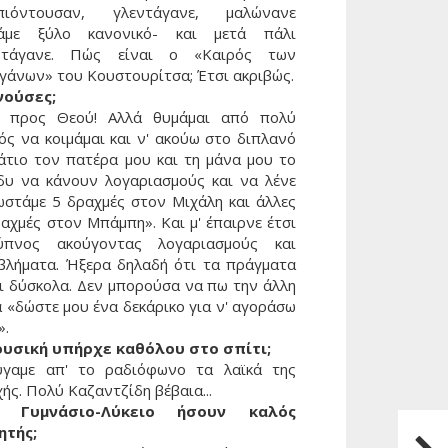
πιόντουσαν, γλεντάγανε, μαλώνανε
λάμε ξύλο κανονικό- και μετά πάλι
ντάγανε. Πώς είναι ο «Καιρός των
γγάνων» του Κουστουρίτσα; Έτσι ακριβώς.
νούσες;
, προς Θεού! Αλλά θυμάμαι από πολύ
ός να κοιμάμαι και ν' ακούω στο διπλανό
άτιο τον πατέρα μου και τη μάνα μου το
δυ να κάνουν λογαριασμούς και να λένε
ωστάμε 5 δραχμές στον Μιχάλη και άλλες
αχμές στον Μπάμπη». Και μ' έπαιρνε έτσι
πνος ακούγοντας λογαριασμούς και
βλήματα. Ήξερα δηλαδή ότι τα πράγματα
αι δύσκολα. Δεν μπορούσα να πω την άλλη
 «δώστε μου ένα δεκάρικο για ν' αγοράσω
».
ουσική υπήρχε καθόλου στο σπίτι;
ύγαμε απ' το ραδιόφωνο τα λαϊκά της
ής. Πολύ Καζαντζίδη βέβαια...
ο Γυμνάσιο-Λύκειο ήσουν καλός
Επόμ
ητής;