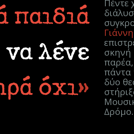
Πέντε 
ά παιδιά
διάλυσ
συγκρο
Γιάννη
επιστρ
 να λένε
σκηνή 
παρέα,
πάντα 
ηρά όχι
»
δύο θε
στήριξ
Μουσικ
Δρόμο.