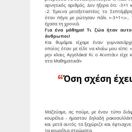
αρνητικός αριθμός. Δεν ήξερα ότι -3+1 
-2. Έμεινα μετεξεταστέος το Σεπτέμβρη
όταν πήγα με ρώτησαν πάλι «-3+1=;»... 
έχασα τη χρονιά.
Για ένα μάθημα! Τι ζώα ήταν αυτο
άνθρωποι!
Και θυμάμαι είχαμε έναν γυμνασιάρχ
οποίος όταν με είδε να κλαίω μου είπε: 
μην κλαις Αγγελάκα! Κι ο Αϊνστάιν είχε 
στα Μαθηματικά!»
Όση σχέση έχει
“
Μαζεύαμε, ας πούμε, με έναν τύπο διά
κουρέλια - ήμασταν δηλαδή ρακοσυλλέκτ
και μετά αυτός τα ξεχώριζε και έφτιαχν
τα κουρέλια στρώματα.