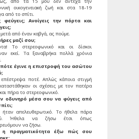
ιώς, από τα 15 μου δεν άντεχα την
ονική οικογενειακή ζωή και στα 18-19
α από το σπίτι.
 φεύγεις; Ανοίγεις την πόρτα και
γεις;
 μετά από έναν καβγά, ας πούμε.
πήρες μαζί σου;
οτα! Το στερεοφωνικό και οι δίσκοι
ιναν εκεί. Τα ξαναβρήκα πολλά χρόνια
.
 πότε έγινε η επιστροφή του ασώτου
ύ;
 επέστρεψα ποτέ. Απλώς κάποια στιγμή
καταστάθηκαν οι σχέσεις με τον πατέρα
και πήρα το στερεοφωνικό.
ν οδυνηρό μέσα σου να φύγεις από
σπίτι;
, ήταν απελευθερωτικό. Το ήθελα πάρα
λύ. Ήθελα να ζήσω έτσι όπως
ιρευόμουν να ζήσω.
 η πραγματικότητα έξω πώς σου
ηκε;