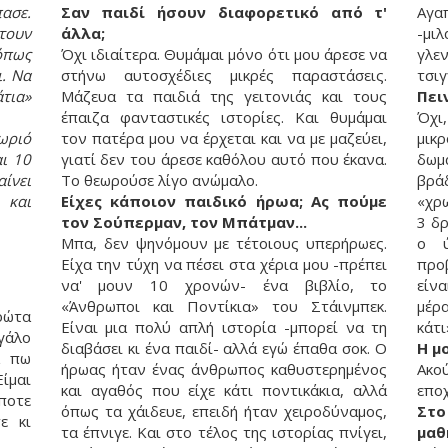
πασε.
Σαν παιδί ήσουν διαφορετικό από τ'
Αγα
τουν
άλλα;
-μι
όπως
Όχι ιδιαίτερα. Θυμάμαι μόνο ότι μου άρεσε να
γλε
ι. Να
στήνω αυτοσχέδιες μικρές παραστάσεις.
τσι
τια»
Μάζευα τα παιδιά της γειτονιάς και τους
Πει
έπαιζα φανταστικές ιστορίες. Και θυμάμαι
Όχι
ωριό
τον πατέρα μου να έρχεται και να με μαζεύει,
μικρ
αι 10
γιατί δεν του άρεσε καθόλου αυτό που έκανα.
δωμ
ίνει
Το θεωρούσε λίγο ανώμαλο.
βρά
 και
Είχες κάποιον παιδικό ήρωα; Ας πούμε
«χρ
τον Σούπερμαν, τον Μπάτμαν...
3 δρ
Μπα, δεν ψηνόμουν με τέτοιους υπερήρωες.
ο ύ
Είχα την τύχη να πέσει στα χέρια μου -πρέπει
προ
να' μουν 10 χρονών- ένα βιβλίο, το
είν
«Άνθρωποι και Ποντίκια» του Στάινμπεκ.
μέρα
ρώτα
Είναι μια πολύ απλή ιστορία -μπορεί να τη
κάτι
γάλο
διαβάσει κι ένα παιδί- αλλά εγώ έπαθα σοκ. Ο
Η μ
α πω
ήρωας ήταν ένας άνθρωπος καθυστερημένος
Ακο
Είμαι
και αγαθός που είχε κάτι ποντικάκια, αλλά
εποχ
ποτε
όπως τα χάιδευε, επειδή ήταν χειροδύναμος,
Στ
ε κι
τα έπνιγε. Και στο τέλος της ιστορίας πνίγει,
μαθ