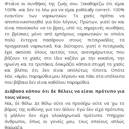
Φταίνε οι συνθήκες της ζωής σου. Ξεκαθαρίζω ότι είμαι
100% -και δεν το λέω για να είμαι politically correct- 100%
εναντίον των ναρκωτικών. Το χασίς πρέπει να
αποποινικοποιηθεί για δύο λόγους: Πρώτων, γιατί αν και
είναι πανεύκολο να το βρεις, υπό τις σημερινές συνθήκες
το βρίσκεις μόνο από εμπόρους ναρκωτικών οι οποίοι
πολύ έντεχνα πασάρουν στους πιτσιρικάδες τα
πραγματικά ναρκωτικά. Και δεύτερον, γιατί ο πιτσιρικάς
έχει ακούσει όλους αυτούς τους ανενημέρωτους που
βάζουν το χασίς στο ίδιο καζάνι με την κοκαΐνη, την
ηρωίνη και τα τριπάκια, δοκιμάζει κάποια στιγμή το χασίς
και βλέπει ότι δεν είναι απολύτως τίποτα. Οπότε
λέει: «Αμάν, παραμύθια μου λέγανε» και πάει στα υπόλοιπα
που βέβαια δεν είναι καθόλου παραμύθια.
Διάβασα κάπου ότι δε θέλεις να είσαι πρότυπο για
τους νέους.
Ναι, δε θέλω. Δε θέλω ούτε να προσέχω ούτε να 'χω το
βάρος της ευθύνης για τον άλλον. Εγώ δεν είχα πρότυπα,
ή μάλλον δεν είχα ολοκληρωτικά πρότυπα. Υπήρχαν
άνθρωποι, όπως οι γονείς μου, τους οποίους απλώς
θαύμαζα.