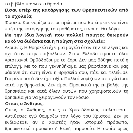
τα βιβλία πάνω στα θρανία.
Είσαι υπέρ της κατάργησης των Θρησκευτικών από
τα σχολεία;
Φυσικά. Και νομίζω ότι οι πρώτοι που θα έπρεπε να είναι
υπέρ της κατάργησης του μαθήματος, είναι οι θεολόγοι.
Με την ίδια λογική που πολλοί ποιητές θεωρούν
κακό να διδάσκεται η ποίηση στα σχολεία;
Ακριβώς. Η θρησκεία έχει μια μαγεία όταν την επιλέγεις και
όχι όταν στην επιβάλλουν. Στην Ελλάδα είμαστε όλοι
Χριστιανοί Ορθόδοξοι με το ζόρι. Δεν μας δόθηκε ποτέ η
επιλογή. Με το που γεννηθήκαμε, μας βαφτίσανε και μας
μάθανε ότι αυτή είναι η θρησκεία σου, πάει και τελείωσε.
Για μένα αυτό δεν έχει αξία. Πολλοί νομίζουν ότι εγώ είμαι
κατά της θρησκείας. Δεν είμαι. Είμαι κατά της επιβολής της
θρησκείας και κατά όλων αυτών που χρησιμοποιούν τη
θρησκεία για να χειραγωγούν τον κόσμο.
Όπως ο Άνθιμος;
Όπως ο Άνθιμος, όπως ο Χριστόδουλος παλιότερα…
Αντιθέτως εγώ θαυμάζω τον λόγο του Χριστού. Δεν με
ενδιαφέρει αν ο Χριστός ήταν ιστορικό πρόσωπο,
θρησκευτικό πρόσωπο ή θεϊκή παρουσία. Η ουσία όμως