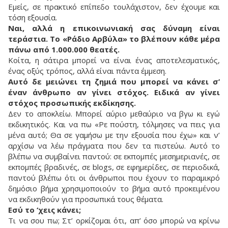
Εμείς, σε πρακτικό επίπεδο τουλάχιστον, δεν έχουμε και
τόση εξουσία.
Ναι, αλλά η επικοινωνιακή σας δύναμη είναι
τεράστια. Το «Ράδιο Αρβύλα» το βλέπουν κάθε μέρα
πάνω από 1.000.000 θεατές.
Κοίτα, η σάτιρα μπορεί να είναι ένας αποτελεσματικός,
ένας οξύς τρόπος, αλλά είναι πάντα έμμεση.
Αυτό δε μειώνει τη ζημιά που μπορεί να κάνει σ’
έναν άνθρωπο αν γίνει στόχος. Ειδικά αν γίνει
στόχος προσωπικής εκδίκησης.
Δεν το αποκλείω. Μπορεί αύριο μεθαύριο να βγω κι εγώ
εκδικητικός. Και να πω «Ρε πούστη, τόλμησες να πεις για
μένα αυτό; Θα σε γαμήσω με την εξουσία που έχω» και ν’
αρχίσω να λέω πράγματα που δεν τα πιστεύω. Αυτό το
βλέπω να συμβαίνει παντού: σε εκπομπές μεσημεριανές, σε
εκπομπές βραδινές, σε blogs, σε εφημερίδες, σε περιοδικά,
παντού βλέπω ότι οι άνθρωποι που έχουν το παραμικρό
δημόσιο βήμα χρησιμοποιούν το βήμα αυτό προκειμένου
να εκδικηθούν για προσωπικά τους θέματα.
Εσύ το ‘χεις κάνει;
Τι να σου πω; Στ’ ορκίζομαι ότι, απ’ όσο μπορώ να κρίνω