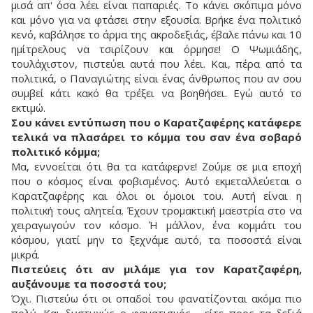
μισά απ' όσα λέει είναι παπαριές. Το κάνει σκόπιμα μόνο
και μόνο για να φτάσει στην εξουσία. Βρήκε ένα πολιτικό
κενό, καβάλησε το άρμα της ακροδεξιάς, έβαλε πάνω και 10
ημίτρελους να τσιρίζουν και όρμησε! Ο Ψωμιάδης,
τουλάχιστον, πιστεύει αυτά που λέει. Και, πέρα από τα
πολιτικά, ο Παναγιώτης είναι ένας άνθρωπος που αν σου
συμβεί κάτι κακό θα τρέξει να βοηθήσει. Εγώ αυτό το
εκτιμώ.
Σου κάνει εντύπωση που ο Καρατζαφέρης κατάφερε
τελικά να πλασάρει το κόμμα του σαν ένα σοβαρό
πολιτικό κόμμα;
Μα, εννοείται ότι θα τα κατάφερνε! Ζούμε σε μια εποχή
που ο κόσμος είναι φοβισμένος. Αυτό εκμεταλλεύεται ο
Καρατζαφέρης και όλοι οι όμοιοι του. Αυτή είναι η
πολιτική τους αλητεία. Έχουν τρομακτική μαεστρία στο να
χειραγωγούν τον κόσμο. Ή μάλλον, ένα κομμάτι του
κόσμου, γιατί μην το ξεχνάμε αυτό, τα ποσοστά είναι
μικρά.
Πιστεύεις ότι αν μιλάμε για τον Καρατζαφέρη,
αυξάνουμε τα ποσοστά του;
Όχι. Πιστεύω ότι οι οπαδοί του φανατίζονται ακόμα πιο
πολύ. Και δυστυχώς ο φανατισμός - είτε προς τα δεξιά