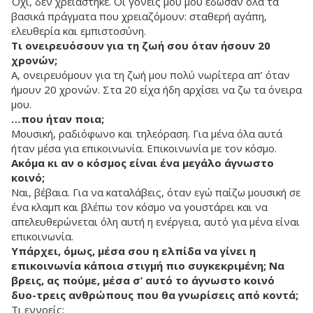
Όχι, δεν χρειάστηκε. Οι γονείς μου μού έδωσαν όλα τα
βασικά πράγματα που χρειαζόμουν: σταθερή αγάπη,
ελευθερία και εμπιστοσύνη.
Τι ονειρευόσουν για τη ζωή σου όταν ήσουν 20
χρονών;
Α, ονειρευόμουν για τη ζωή μου πολύ νωρίτερα απ’ όταν
ήμουν 20 χρονών. Στα 20 είχα ήδη αρχίσει να ζω τα όνειρα
μου.
…που ήταν ποια;
Μουσική, ραδιόφωνο και τηλεόραση. Για μένα όλα αυτά
ήταν μέσα για επικοινωνία. Επικοινωνία με τον κόσμο.
Ακόμα κι αν ο κόσμος είναι ένα μεγάλο άγνωστο
κοινό;
Ναι, βέβαια. Για να καταλάβεις, όταν εγώ παίζω μουσική σε
ένα κλαμπ και βλέπω τον κόσμο να γουστάρει και να
απελευθερώνεται όλη αυτή η ενέργεια, αυτό για μένα είναι
επικοινωνία.
Υπάρχει, όμως, μέσα σου η ελπίδα να γίνει η
επικοινωνία κάποια στιγμή πιο συγκεκριμένη; Να
βρεις, ας πούμε, μέσα σ’ αυτό το άγνωστο κοινό
δυο-τρεις ανθρώπους που θα γνωρίσεις από κοντά;
Τι εννοείς;