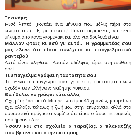
Ξεκινάμε;
Μισό λεπτό! (κοιτάει ένα μήνυμα που μόλις πήρε στο
κινητό του)… Ε, ρε πούστη! Πάντα περιμένεις να είναι
μήνυμα από κάνα γκομενάκι και όλο για δουλειά είναι!
Μάλλον φταις κι εσύ γι’ αυτό… Η γραμματέας σου
μας έλεγε ότι είσαι συνέχεια σε επαγγελματικά
ραντεβού.
Αυτό είναι αλήθεια… Λοιπόν αδέλφια, είμαι στη διάθεσή
σας!
Τι επάγγελμα γράφει η ταυτότητα σου;
Το γνωστό επάγγελμα που γράφει η ταυτότητα όλων
σχεδόν των Ελλήνων: Μαθητής Λυκείου.
Θα ήθελες να γράφει κάτι άλλο;
Όχι, μ’ αρέσει αυτό. Μπορεί να είμαι 40 χρονών, μπορεί να
έχει αλλάξει τελείως η ζωή μου στην επιφάνεια, αλλά στα
ουσιαστικά πράγματα νομίζω ότι είμαι ο ίδιος πιτσιρικάς
που ήμουν τότε.
Ήσουν και στο σχολείο ο ταραξίας, ο πλακατζής
που βγαίνει και στην εκπομπή;