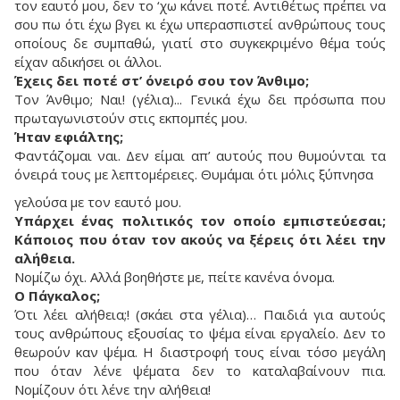
τον εαυτό μου, δεν το ‘χω κάνει ποτέ. Αντιθέτως πρέπει να
σου πω ότι έχω βγει κι έχω υπερασπιστεί ανθρώπους τους
οποίους δε συμπαθώ, γιατί στο συγκεκριμένο θέμα τούς
είχαν αδικήσει οι άλλοι.
Έχεις δει ποτέ στ’ όνειρό σου τον Άνθιμο;
Τον Άνθιμο; Ναι! (γέλια)... Γενικά έχω δει πρόσωπα που
πρωταγωνιστούν στις εκπομπές μου.
Ήταν εφιάλτης;
Φαντάζομαι ναι. Δεν είμαι απ’ αυτούς που θυμούνται τα
όνειρά τους με λεπτομέρειες. Θυμάμαι ότι μόλις ξύπνησα
γελούσα με τον εαυτό μου.
Υπάρχει ένας πολιτικός τον οποίο εμπιστεύεσαι;
Κάποιος που όταν τον ακούς να ξέρεις ότι λέει την
αλήθεια.
Νομίζω όχι. Αλλά βοηθήστε με, πείτε κανένα όνομα.
Ο Πάγκαλος;
Ότι λέει αλήθεια;! (σκάει στα γέλια)… Παιδιά για αυτούς
τους ανθρώπους εξουσίας το ψέμα είναι εργαλείο. Δεν το
θεωρούν καν ψέμα. Η διαστροφή τους είναι τόσο μεγάλη
που όταν λένε ψέματα δεν το καταλαβαίνουν πια.
Νομίζουν ότι λένε την αλήθεια!