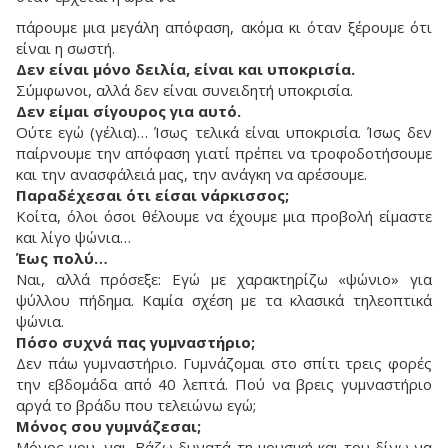
πάρουμε μια μεγάλη απόφαση, ακόμα κι όταν ξέρουμε ότι
είναι η σωστή.
Δεν είναι μόνο δειλία, είναι και υποκρισία.
Σύμφωνοι, αλλά δεν είναι συνειδητή υποκρισία.
Δεν είμαι σίγουρος για αυτό.
Ούτε εγώ (γέλια)… Ίσως τελικά είναι υποκρισία. Ίσως δεν
παίρνουμε την απόφαση γιατί πρέπει να τροφοδοτήσουμε
και την ανασφάλειά μας, την ανάγκη να αρέσουμε.
Παραδέχεσαι ότι είσαι νάρκισσος;
Κοίτα, όλοι όσοι θέλουμε να έχουμε μια προβολή είμαστε
και λίγο ψώνια…
Έως πολύ…
Ναι, αλλά πρόσεξε: Εγώ με χαρακτηρίζω «ψώνιο» για
ψύλλου πήδημα. Καμία σχέση με τα κλασικά τηλεοπτικά
ψώνια.
Πόσο συχνά πας γυμναστήριο;
Δεν πάω γυμναστήριο. Γυμνάζομαι στο σπίτι τρεις φορές
την εβδομάδα από 40 λεπτά. Πού να βρεις γυμναστήριο
αργά το βράδυ που τελειώνω εγώ;
Μόνος σου γυμνάζεσαι;
Μόνος μου, ναι. Βάζω δυνατά τη μουσική και του δίνω να