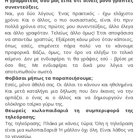
Η γραμματέας σου μας είπε ότι δίνεις μόνο γραπτές
συνεντεύξεις.
Ναι, για δύο λόγους. Ένας πρακτικός - έχω ελάχιστο
χρόνο. Και ο άλλος, ο πιο ουσιαστικός, είναι ότι πριν
πολλά χρόνια στις πρώτες μου συνεντεύξεις, άλλο έλεγα
και άλλο γραφόταν. Τελείως άλλο όμως! Έτσι αποφάσισα
να απαντάω γραπτώς. Εξαίρεση κάνω μόνο όταν κάποιος,
όπως εσείς, επιμένετε πάρα πολύ να το κάνουμε
προφορικά. Βάζω, όμως, τον όρο να ελέγξω το τελικό
κείμενο. Δεν με ενδιαφέρει τι θα γράψεις εσύ - βρίσε με
όσο θες. Με ενδιαφέρει τα δικά μου λόγια να
αποτυπωθούν σωστά.
Φοβάσαι μήπως τα παραποιήσουμε;
Εσείς, μόνο άθελά σας. Οι άλλοι το κάνουν και ηθελημένα.
Και μετά καταλήγει μια δήλωση που δεν έκανες να την
αρπάζει ο ένας κι ο άλλος και να δημιουργούν ένα
ολόκληρο τσίρκο γύρω της.
Θεωρείς κωλοπαιδαριά τη συμπεριφορά της
τηλεόρασης;
Της τηλεόρασης; Πλάκα με κάνεις τώρα; Όλη η τηλεόραση
είναι μια κωλοπαιδαριά! Ή μάλλον όχι όλη. Είναι λάθος να
το γενικεύω.