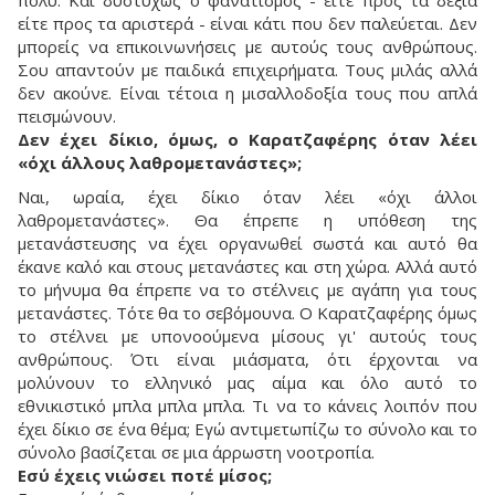
είτε προς τα αριστερά - είναι κάτι που δεν παλεύεται. Δεν
μπορείς να επικοινωνήσεις με αυτούς τους ανθρώπους.
Σου απαντούν με παιδικά επιχειρήματα. Τους μιλάς αλλά
δεν ακούνε. Είναι τέτοια η μισαλλοδοξία τους που απλά
πεισμώνουν.
Δεν έχει δίκιο, όμως, ο Καρατζαφέρης όταν λέει
«όχι άλλους λαθρομετανάστες»;
Ναι, ωραία, έχει δίκιο όταν λέει «όχι άλλοι
λαθρομετανάστες». Θα έπρεπε η υπόθεση της
μετανάστευσης να έχει οργανωθεί σωστά και αυτό θα
έκανε καλό και στους μετανάστες και στη χώρα. Αλλά αυτό
το μήνυμα θα έπρεπε να το στέλνεις με αγάπη για τους
μετανάστες. Τότε θα το σεβόμουνα. Ο Καρατζαφέρης όμως
το στέλνει με υπονοούμενα μίσους γι' αυτούς τους
ανθρώπους. Ότι είναι μιάσματα, ότι έρχονται να
μολύνουν το ελληνικό μας αίμα και όλο αυτό το
εθνικιστικό μπλα μπλα μπλα. Τι να το κάνεις λοιπόν που
έχει δίκιο σε ένα θέμα; Εγώ αντιμετωπίζω το σύνολο και το
σύνολο βασίζεται σε μια άρρωστη νοοτροπία.
Εσύ έχεις νιώσει ποτέ μίσος;