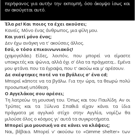
περήφανος για αυτήν την εκπομπή, όσο άκομψο ίσως και
αν ακούγεται αυτό.
Έλα ρε! Και ποιος τα έχει ακούσει;
Κανείς. Μόνο ένας άνθρωπος, μια φίλη μου.
Και γιατί μόνο ένας;
Δεν έχω ανάγκη να τ' ακούσεις άλλος.
Εσύ, ο τόσο επικοινωνιακός!
(χαμογελάει) Είδες, λοιπόν, που μπορεί να είμαστε
υποκριτές και ψώνια, αλλά όχι σ' όλα τα πράγματα;... Εμένα
μου φτάνει που τα έγραψα, που τ' ακούω και μ' αρέσουν.
Δε σκέφτηκες ποτέ να τα βγάλεις σ' ένα cd;
Μπορεί κάποτε να τα βγάλω. Για την ώρα, τα θεωρώ πολύ
προσωπική υπόθεση.
Ο Αγγελάκας σου αρέσει;
Τη λατρεύω τη μουσική του. Όπως και του Παυλίδη. Αν οι
Τρύπες και τα Ξύλινα Σπαθιά είχαν κάνει τα ίδια
πράγματα με αγγλικό στίχο στην Αγγλία, νομίζω θα
μιλούσε όλος ο κόσμος γι' αυτά τα συγκροτήματα.
Μπορεί μια μουσική να σε κάνει να κλάψεις;
Ναι, βέβαια. Μπορεί ν' ακούσω το «Gimme shelter» των