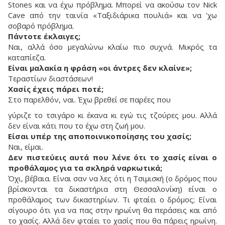
Stones και να έχω πρόβλημα. Μπορεί να ακούσω τον Nick
Cave από την ταινία «Ταξιδιάρικα πουλιά» και να 'χω
σοβαρό πρόβλημα.
Πάντοτε έκλαιγες;
Ναι, αλλά όσο μεγαλώνω κλαίω πιο συχνά. Μικρός τα
καταπίεζα.
Είναι μαλακία η φράση «οι άντρες δεν κλαίνε»;
Τεραστίων διαστάσεων!
Χασίς έχεις πάρει ποτέ;
Στο παρελθόν, ναι. Έχω βρεθεί σε παρέες που
γύριζε το τσιγάρο κι έκανα κι εγώ τις τζούρες μου. Αλλά
δεν είναι κάτι που το έχω στη ζωή μου.
Είσαι υπέρ της αποποινικοποίησης του χασίς;
Ναι, είμαι.
Δεν πιστεύεις αυτά που λένε ότι το χασίς είναι ο
προθάλαμος για τα σκληρά ναρκωτικά;
Όχι, βέβαια. Είναι σαν να λες ότι η Τσιμισκή (ο δρόμος που
βρίσκονται τα δικαστήρια στη Θεσσαλονίκη) είναι ο
προθάλαμος των δικαστηρίων. Τι φταίει ο δρόμος; Είναι
σίγουρο ότι για να πας στην ηρωίνη θα περάσεις και από
το χασίς. Αλλά δεν φταίει το χασίς που θα πάρεις ηρωίνη.