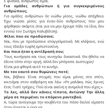
Ε φυσικά, άνθρωπος είμαι.
Για ομάδες ανθρώπων ή για συγκεκριμένους
ανθρώπους;
Για ομάδες ανθρώπων δε νιώθω μίσος, νιώθω απέχθεια.
Έχω νιώσει μίσος για έναν-δύο ανθρώπους που μου
φέρθηκαν σκάρτα. (Και για να μην έχουμε πάλι τα ίδια, δεν
εννοώ τον Σωτήρη Καλυβάτση).
Φίλοι που σε προδώσανε;
Ναι, που με προδώσανε επαγγελματικά. Με κλέψανε, ενώ
τους έδειξα τυφλή εμπιστοσύνη.
Και ποια ήταν η αντίδρασή σου;
Τους κυνήγησα και τους κυνηγάω δικαστικά. Θα ήθελα να
έδινα τόπο στην οργή, αλλά δεν μπόρεσα. Δυστυχώς!
Είναι μια φθορά αυτό το κυνήγι.
Με τον εαυτό σου θυμώνεις ποτέ;
Ναι, βέβαια. Είναι στιγμές που είμαι μόνος στο σπίτι,
κοιτιέμαι στον καθρέφτη και λέω: «Ρε μαλάκα, πώς έγινες
έτσι; Γιατί τρέχεις; Πού είναι εκείνη η ανεμελιά που είχες;».
Το λες, αλλά δεν κάνεις τίποτα, Αντώνη! Την άλλη
μέρα σε περιμένει το επόμενο ραντεβού.
Α, τώρα ανοίγουμε την κουβέντα του πόσο δειλοί είμαστε
όταν έρχεται η ώρα να