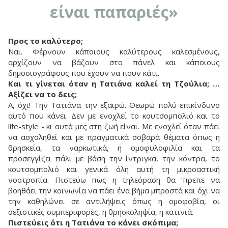
είναι παπαριές»
Προς το καλύτερο;
Ναι. Φέρνουν κάποιους καλύτερους καλεσμένους,
αρχίζουν να βάζουν στο πάνελ και κάποιους
δημοσιογράφους που έχουν να πουν κάτι.
Και τι γίνεται όταν η Τατιάνα καλεί τη Τζούλια; …
Αξίζει να το δεις;
Α, όχι! Την Τατιάνα την εξαιρώ. Θεωρώ πολύ επικίνδυνο
αυτό που κάνει. Δεν με ενοχλεί το κουτσομπολιό και το
life-style - κι αυτά μες στη ζωή είναι. Με ενοχλεί όταν πάει
να ασχοληθεί και με πραγματικά σοβαρά θέματα όπως η
θρησκεία, τα ναρκωτικά, η ομοφυλοφιλία και τα
προσεγγίζει πάλι με βάση την ίντριγκα, την κόντρα, το
κουτσομπολιό και γενικά όλη αυτή τη μικροαστική
νοοτροπία. Πιστεύω πως η τηλεόραση θα ‘πρεπε να
βοηθάει την κοινωνία να πάει ένα βήμα μπροστά και όχι να
την καθηλώνει σε αντιλήψεις όπως η ομοφοβία, οι
σεξιστικές συμπεριφορές, η θρησκοληψία, η κατινιά.
Πιστεύεις ότι η Τατιάνα το κάνει σκόπιμα;