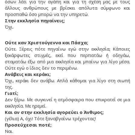
όσων λέει για την αγάπη και για τη σχέση μας με τους
άλλους ανθρώπους με βρίσκει απόλυτα σύμφωνο και
προσπαθώ όσο μπορώ να την υπηρετώ.
Στην εκκλησία πηγαίνεις;
Όχι.
Ούτε καν Χριστούγεννα και Πάσχα;
Ούτε. Ξέρεις πότε πηγαίνω εγώ στην εκκλησία; Κάποιες
ξεκάρφωτες στιγμές, εκεί που περπατάω ή οδηγάω,
σταματάω έξω από μια εκκλησία και μπαίνω για λίγο μέσα.
Ούτε εγώ ο ίδιος δεν το περιμένω.
Ανάβεις και κεράκι;
Όχι, κεράκι δεν ανάβω. Απλά κάθομαι για λίγο στη σιωπή
της.
Γιατί;
Δεν ξέρω. Με συγκινεί η ατμόσφαιρα που επικρατεί σε μια
εκκλησία. Με ηρεμεί.
Και αν στην εκκλησία αγορεύει ο Άνθιμος;
(γέλια) Α, όχι! Τότε ξαναβγαίνω τρέχοντας!
Προσεύχεσαι ποτέ;
Ναι.