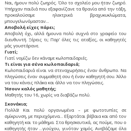
Ναι, ήμουν πολύ ζωηρός. Όλο το σχολείο μου ήταν ζωηρό.
Υπήρχαν παιδιά που εξαφανίζανε τα θρανία από την τάξη,
προκαλούσαμε ηλεκτρικά βραχυκυκλώματα,
μπουγελωνόμασταν…
Αποβολή είχες πάρει;
Αποβολή όχι, αλλά ήμουνα πολύ συχνά στο γραφείο του
διευθυντή. Ξέρεις τι; Παρ’ όλες τις αταξίες, οι καθηγητές
μάς γουστάρανε.
Γιατί;
Γιατί νομίζω δεν κάναμε κωλοπαιδαριές.
Τι είναι για σένα κωλοπαιδαριά;
Κωλοπαιδαριά είναι να στεναχωρήσεις έναν άνθρωπο. Να
πληγώσεις έναν συμμαθητή σου ή έναν καθηγητή σου. Άλλο
να του κάνεις πλάκα και άλλο να τον πληγώσεις.
Ήσουν καλός μαθητής;
Μαθητής του 16, χωρίς να διαβάζω πολύ.
Σκονάκια;
Πολλά! Και πολύ οργανωμένα – με φωτοτυπίες σε
σμίκρυνση, με περιεχόμενα… Εξαρτάται βέβαια και από τον
καθηγητή και το μάθημα. Στα θρησκευτικά, ας πούμε, που ο
καθηγητής ήταν …γιούχου, γινόταν χαμός. Ανεβάζαμε όλα