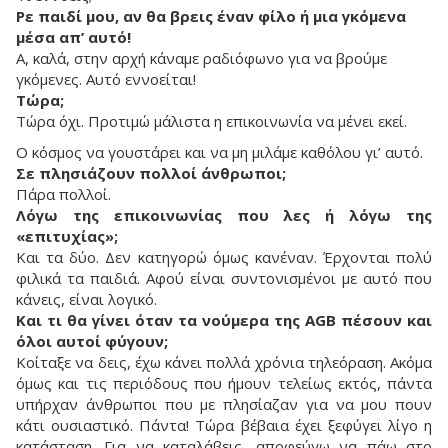
Ρε παιδί μου, αν θα βρεις έναν φίλο ή μια γκόμενα
μέσα απ’ αυτό!
Α, καλά, στην αρχή κάναμε ραδιόφωνο για να βρούμε
γκόμενες. Αυτό εννοείται!
Τώρα;
Τώρα όχι. Προτιμώ μάλιστα η επικοινωνία να μένει εκεί.
O κόσμος να γουστάρει και να μη μιλάμε καθόλου γι’ αυτό.
Σε πλησιάζουν πολλοί άνθρωποι;
Πάρα πολλοί.
Λόγω της επικοινωνίας που λες ή λόγω της
«επιτυχίας»;
Και τα δύο. Δεν κατηγορώ όμως κανέναν. Έρχονται πολύ
φιλικά τα παιδιά. Αφού είναι συντονισμένοι με αυτό που
κάνεις, είναι λογικό.
Και τι θα γίνει όταν τα νούμερα της AGB πέσουν και
όλοι αυτοί φύγουν;
Κοίταξε να δεις, έχω κάνει πολλά χρόνια τηλεόραση. Ακόμα
όμως και τις περιόδους που ήμουν τελείως εκτός, πάντα
υπήρχαν άνθρωποι που με πλησίαζαν για να μου πουν
κάτι ουσιαστικό. Πάντα! Τώρα βέβαια έχει ξεφύγει λίγο η
κατάσταση. Για να καταλάβεις, αποφεύγω να πάω στο