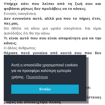
Υπήρχε κάτι που λείπει από τη ζωή σου και
φοβάσαι μήπως δεν προλάβεις να το κάνεις;
Εννοείς οικογένεια;
Δεν εννοούσα αυτό, αλλά μια που το πήρες έτσι,
πες μας.
Θα ήθελα να κάνω μια ωραία οικογένεια. Και είμαι
αισιόδοξος ότι θα την κάνω.
Τι είναι αυτό που σου είναι απαραίτητο για να την
κάνεις;
Ο άλλος άνθρωπος.
Πέρασε ποτέ γυναίκα από κοντά σου που δεν
μπόρεσες να την κατακτήσεις;
Όχι.
Αυτή η ιστοσελίδα χρησιμοποιεί cookies
Η γυναίκα που ψάχνεις πέρασε;
για να προσφέρει καλύτερη εμπειρία
Αυτή μάλλον όχι, δεν πέρασε.
Πιστεύεις ότι υπάρχει;
χρήσης.
Περισσότερα
Ελπίζω πως ναι.
Αν δεν υπάρχει, θα συμβιβαστείς με κάτι άλλο;
Εντάξει
Φοβάμαι πως όχι.
Τελευταία ερώτηση: Πες μας κάτι που πίστευες
μικρός και αποδείχτηκε πλάνη.