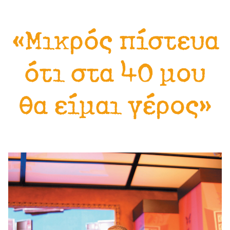
«Μικρός πίστευα
ότι στα 40 μου
θα είμαι γέρος»