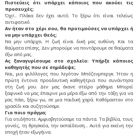
Πιστεύεις ότι υπάρχει κάποιος που ακούει τις
προσευχές;
Όχι!... Πλάκα δεν έχει αυτό; Το ξέρω ότι είναι τελείως
αντιφατικό.
Αν ήταν στο χέρι σου, θα προτιμούσες να υπάρχει ή
να μην υπάρχει Θεός;
Να μην υπάρχει. Η ζωή είναι δική μας ευθύνη. Και τα
θαύματα επίσης. Δεν μπορούμε να ποντάρουμε σε θαύματα
έξω από μας.
Ας ξαναγυρίσουμε στο σχολείο: Υπήρξε κάποιος
καθηγητής που σε σημάδεψε;
Ναι, μια φιλόλογος που λεγόταν Μπόζενμπεργκ. Ήταν η
πρώτη έντονα προοδευτική καθηγήτρια που συνάντησα
στη ζωή μου. Δεν μας έκανε στείρο μάθημα. Μπορεί
ξαφνικά να μας έπαιρνε μια μέρα έξω από την τάξη για να
μας πάει, ξέρω γω, σε μια παιδική χαρά. Καθόμασταν στο
γρασίδι και συζητούσαμε.
Για ποιο πράγμα;
Για οτιδήποτε. Αμφισβητούσαμε τα πάντα. Τα βιβλία, τους
γονείς, τη θρησκεία, την εκπαίδευση… Αυτά για εκείνη την
εποχή ήταν εξωγήινα.