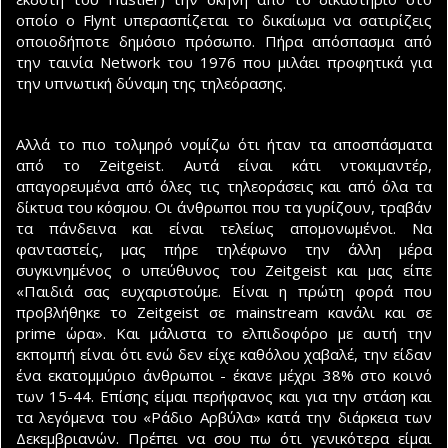
οποίο ο Flynt υπερασπίζεται το δικαίωμα να σατιρίζεις
οποιοδήποτε δημόσιο πρόσωπο. Πήρα απόσπασμα από
την ταινία Network του 1976 που μιλάει προφητικά για
την υπνωτική δύναμη της τηλεόρασης.
Αλλά το πιο τολμηρό νομίζω ότι ήταν τα αποσπάσματα
από το Zeitgeist. Αυτά είναι κάτι ντοκιμαντέρ,
απαγορευμένα από όλες τις τηλεοράσεις και από όλα τα
δίκτυα του κόσμου. Οι άνθρωποι που τα γυρίζουν, τραβάν
τα πάνδεινα και είναι τελείως απομονωμένοι. Να
φανταστείς, μας πήρε τηλέφωνο την άλλη μέρα
συγκινημένος ο υπεύθυνος του Zeitgeist και μας είπε
«Παιδιά σας ευχαριστούμε. Είναι η πρώτη φορά που
προβλήθηκε το Zeitgeist σε mainstream κανάλι και σε
prime ώρα». Και μάλιστα το ελπιδοφόρο με αυτή την
εκπομπή είναι ότι ενώ δεν είχε καθόλου χαβαλέ, την είδαν
ένα εκατομμύριο άνθρωποι - έκανε μέχρι 38% στο κοινό
των 15-44. Επίσης είμαι περήφανος και για την στάση και
τα λεγόμενα του «Ράδιο Αρβύλα» κατά την διάρκεια των
Δεκεμβριανών. Πρέπει να σου πω ότι γενικότερα είμαι