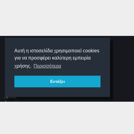
SCHOOLIGANS
Αυτή η ιστοσελίδα χρησιμοποιεί cookies
για να προσφέρει καλύτερη εμπειρία
SCHOOLWAVE
χρήσης.
Περισσότερα
Εντάξει
ΠΛΟΉΓΗΣΗ
About
Αρχική
Νέα
Αρχείο Περιοδικού
Dear Schooligans
Ξεστραβώσου