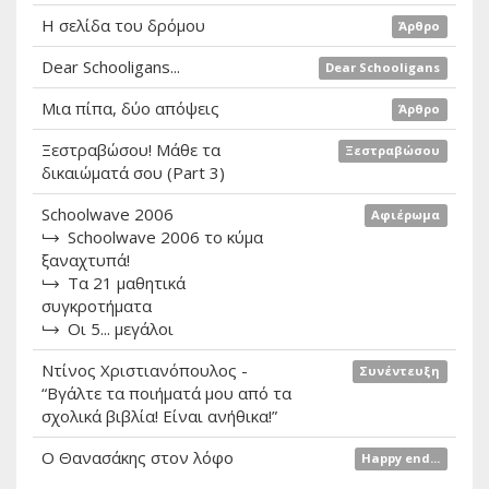
Η σελίδα του δρόμου
Άρθρο
Dear Schooligans...
Dear Schooligans
Μια πίπα, δύο απόψεις
Άρθρο
Ξεστραβώσου! Μάθε τα
Ξεστραβώσου
δικαιώματά σου (Part 3)
Schoolwave 2006
Αφιέρωμα
Schoolwave 2006 το κύμα
ξαναχτυπά!
Τα 21 μαθητικά
συγκροτήματα
Οι 5... μεγάλοι
Ντίνος Χριστιανόπουλος -
Συνέντευξη
“Βγάλτε τα ποιήματά μου από τα
σχολικά βιβλία! Είναι ανήθικα!”
Ο Θανασάκης στον λόφο
Happy end...