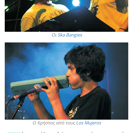
Οι
Ska Bangies
Ο Χρήστος από τους
Los Mujeros