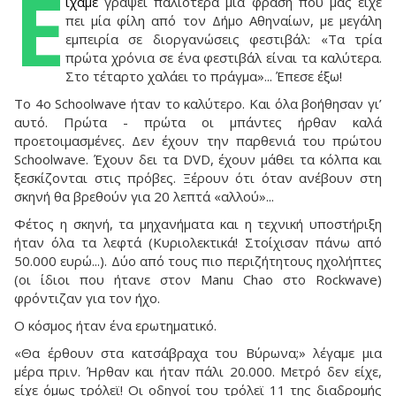
E
ίχαμε
γράψει παλιότερα μια φράση που μας είχε
πει μία φίλη από τον Δήμο Αθηναίων, με μεγάλη
εμπειρία σε διοργανώσεις φεστιβάλ: «Τα τρία
πρώτα χρόνια σε ένα φεστιβάλ είναι τα καλύτερα.
Στο τέταρτο χαλάει το πράγμα»... Έπεσε έξω!
Το 4ο Schoolwave ήταν το καλύτερο. Και όλα βοήθησαν γι’
αυτό. Πρώτα - πρώτα οι μπάντες ήρθαν καλά
προετοιμασμένες. Δεν έχουν την παρθενιά του πρώτου
Schoolwave. Έχουν δει τα DVD, έχουν μάθει τα κόλπα και
ξεσκίζονται στις πρόβες. Ξέρουν ότι όταν ανέβουν στη
σκηνή θα βρεθούν για 20 λεπτά «αλλού»...
Φέτος η σκηνή, τα μηχανήματα και η τεχνική υποστήριξη
ήταν όλα τα λεφτά (Κυριολεκτικά! Στοίχισαν πάνω από
50.000 ευρώ...). Δύο από τους πιο περιζήτητους ηχολήπτες
(οι ίδιοι που ήτανε στον Manu Chao στο Rockwave)
φρόντιζαν για τον ήχο.
Ο κόσμος ήταν ένα ερωτηματικό.
«Θα έρθουν στα κατσάβραχα του Βύρωνα;» λέγαμε μια
μέρα πριν. Ήρθαν και ήταν πάλι 20.000. Μετρό δεν είχε,
είχε όμως τρόλεϊ! Οι οδηγοί του τρόλεϊ 11 της διαδρομής