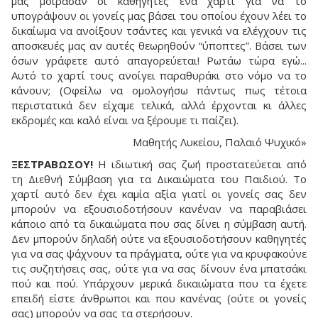
μας μοίρασαν οι καθηγητές ένα χαρτί για να το
υπογράψουν οι γονείς μας βάσει του οποίου έχουν λέει το
δικαίωμα να ανοίξουν τσάντες και γενικά να ελέγχουν τις
αποσκευές μας αν αυτές θεωρηθούν “ύποπτες”. Βάσει των
όσων γράφετε αυτό απαγορεύεται! Ρωτάω τώρα εγώ...
Αυτό το χαρτί τους ανοίγει παραθυράκι στο νόμο να το
κάνουν; (Οφείλω να ομολογήσω πάντως πως τέτοια
περιστατικά δεν είχαμε τελικά, αλλά έρχονται κι άλλες
εκδρομές και καλό είναι να ξέρουμε τι παίζει).
Μαθητής Λυκείου, Παλαιό Ψυχικό»
ΞΕΣΤΡΑΒΩΣΟΥ!
Η ιδιωτική σας ζωή προστατεύεται από
τη Διεθνή Σύμβαση για τα Δικαιώματα του Παιδιού. Το
χαρτί αυτό δεν έχει καμία αξία γιατί οι γονείς σας δεν
μπορούν να εξουσιοδοτήσουν κανέναν να παραβιάσει
κάποιο από τα δικαιώματα που σας δίνει η σύμβαση αυτή.
Δεν μπορούν δηλαδή ούτε να εξουσιοδοτήσουν καθηγητές
για να σας ψάχνουν τα πράγματα, ούτε για να κρυφακούνε
τις συζητήσεις σας, ούτε για να σας δίνουν ένα μπατσάκι
πού και πού. Υπάρχουν μερικά δικαιώματα που τα έχετε
επειδή είστε άνθρωποι και που κανένας (ούτε οι γονείς
σας) μπορούν να σας τα στερήσουν.