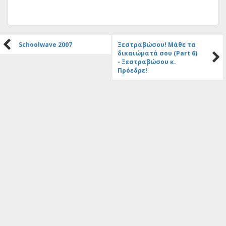
Schoolwave 2007
Ξεστραβώσου! Μάθε τα
δικαιώματά σου (Part 6)
- Ξεστραβώσου κ.
Πρόεδρε!