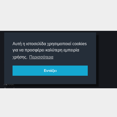
SCHOOLIGANS
Αυτή η ιστοσελίδα χρησιμοποιεί cookies
για να προσφέρει καλύτερη εμπειρία
SCHOOLWAVE
χρήσης.
Περισσότερα
Εντάξει
ΠΛΟΉΓΗΣΗ
About
Αρχική
Νέα
Αρχείο Περιοδικού
Dear Schooligans
Ξεστραβώσου