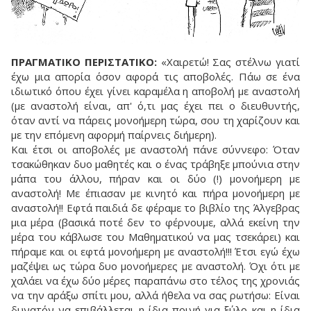
ΠΡΑΓΜΑΤΙΚΟ ΠΕΡΙΣΤΑΤΙΚΟ:
«Χαιρετώ! Σας στέλνω γιατί
έχω μια απορία όσον αφορά τις αποβολές. Πάω σε ένα
ιδιωτικό όπου έχει γίνει καραμέλα η αποβολή με αναστολή
(με αναστολή είναι, απ' ό,τι μας έχει πει ο διευθυντής,
όταν αντί να πάρεις μονοήμερη τώρα, σου τη χαρίζουν και
με την επόμενη αφορμή παίρνεις διήμερη).
Και έτσι οι αποβολές με αναστολή πάνε σύννεφο: Όταν
τσακώθηκαν δυο μαθητές και ο ένας τράβηξε μπούνια στην
μάπα του άλλου, πήραν και οι δύο (!) μονοήμερη με
αναστολή! Με έπιασαν με κινητό και πήρα μονοήμερη με
αναστολή!! Εφτά παιδιά δε φέραμε το βιβλίο της Άλγεβρας
μια μέρα (βασικά ποτέ δεν το φέρνουμε, αλλά εκείνη την
μέρα του κάβλωσε του Μαθηματικού να μας τσεκάρει) και
πήραμε και οι εφτά μονοήμερη με αναστολή!!! Έτσι εγώ έχω
μαζέψει ως τώρα δυο μονοήμερες με αναστολή. Όχι ότι με
χαλάει να έχω δύο μέρες παραπάνω στο τέλος της χρονιάς
να την αράξω σπίτι μου, αλλά ήθελα να σας ρωτήσω: Είναι
δυνατόν να επιβάλλεται η ίδια ποινή για ξύλο και η ίδια