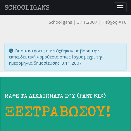
SCHOOLIGANS
Togg
navig
Schooligans
3.11.2007
Τεύχος #10
Οι απαντήσεις συντάχθηκαν με βάση την
εκπαιδευτική νομοθεσία όπως ίσχυε μέχρι την
ημερομηνία δημοσίευσης: 3.11.2007
ΜΑΘΕ ΤΑ ΔΙΚΑΙΩΜΑΤΑ ΣΟΥ (PART SIX)
ΞΕΣΤΡΑΒΩΣΟΥ!