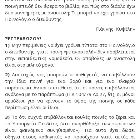
ποινή επειδή δεν έφερα το βιβλίο; Και πώς στο διάολο έχω
δυο μονοήμερες με αναστολή; Τι μπορεί να έχει γράψει στο
Ποινολόγιο ο διευθυντής;
Γιάννης, Κυψέλη»
ΞΕΣΤΡΑΒΩΣΟΥ!
1)
Μην περιμένεις να έχει γράψει τίποτα στο Ποινολόγιο
ο διευθυντής, γιατί ποινή «με αναστολή» δεν προβλέπεται
στην εκπαιδευτική νομοθεσία. Οι αποβολές με αναστολή
είναι στο μιλητό μόνο.
2)
Δυστυχώς ναι, μπορούν οι καθηγητές να επιβάλλουν
την ίδια ποινή για ένα βαρύ και για ένα ελαφρύ
παράπτωμα. Αν και υποτίθεται ότι οι ποινές επιβάλλονται
ανάλογα με το παράπτωμα (Π.Δ.104/79 Αρ.27, §1), οι μόνοι
αρμόδιοι για να κρίνουν το ύψος της ποινής σε κάθε
περίπτωση είναι οι ίδιοι.
3)
Το ότι συχνά επιβάλλονται κουλές ποινές το ξέρει και
το Υπουργείο Παιδείας («το ανορθόδοξο των κυρώσεων
είναι φαινόμενο συνηθισμένο»). Για αυτό έχει δώσει
οδηγία στους καθηγητές να προσέχουν γιατί αυτές οι