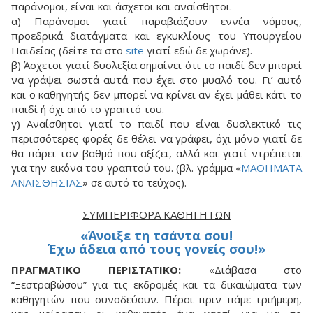
παράνομοι, είναι και άσχετοι και αναίσθητοι.
α) Παράνομοι γιατί παραβιάζουν εννέα νόμους,
προεδρικά διατάγματα και εγκυκλίους του Υπουργείου
Παιδείας (δείτε τα στο
site
γιατί εδώ δε χωράνε).
β) Άσχετοι γιατί δυσλεξία σημαίνει ότι το παιδί δεν μπορεί
να γράψει σωστά αυτά που έχει στο μυαλό του. Γι’ αυτό
και ο καθηγητής δεν μπορεί να κρίνει αν έχει μάθει κάτι το
παιδί ή όχι από το γραπτό του.
γ) Αναίσθητοι γιατί το παιδί που είναι δυσλεκτικό τις
περισσότερες φορές δε θέλει να γράφει, όχι μόνο γιατί δε
θα πάρει τον βαθμό που αξίζει, αλλά και γιατί ντρέπεται
για την εικόνα του γραπτού του. (βλ. γράμμα «
ΜΑΘΗΜΑΤΑ
ΑΝΑΙΣΘΗΣΙΑΣ
» σε αυτό το τεύχος).
ΣΥΜΠΕΡΙΦΟΡΆ ΚΑΘΗΓΗΤΏΝ
«Άνοιξε τη τσάντα σου!
Έχω άδεια από τους γονείς σου!»
ΠΡΑΓΜΑΤΙΚΟ ΠΕΡΙΣΤΑΤΙΚΟ:
«Διάβασα στο
“Ξεστραβώσου” για τις εκδρομές και τα δικαιώματα των
καθηγητών που συνοδεύουν. Πέρσι πριν πάμε τριήμερη,