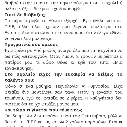
διάβαζα (την τσάντα την πηγαινοέφερνα σπίτι-σχολείο)
αλλά εντάξει... δεν μου είχε ξανασυμβεί.
Γιατί δε διάβαζες;
Το πήρα στραβά το Λύκειο εξαρχής. Εγώ ήθελα να πάω
Τ.Ε.Ε, αλλά όλοι σχεδόν μου λέγανε «καλύτερα στο
Ενιαίο». Δεν πίστευαν ότι το εννοούσα, όταν έλεγα «Θέλω
να γίνω ηλεκτρολόγος».
Πραγματικά σου αρέσει;
Έχω τρέλα ρε! Από μικρός άνοιγα όλα μου τα παιχνίδια να
δω πώς λειτουργούν. Όταν ήμουν 8 χρονών με ρώτησε ο
πατέρας μου τι δώρο θέλω κι εγώ του είπα: «Μια
εργαλειοθήκη».
Στο σχολείο είχες την ευκαιρία να δείξεις το
ταλέντο σου;
Μόνο σ' ένα μάθημα: Τεχνολογία Α' Γυμνασίου. Είχα
φτιάξει ένα μοντελάκι σαν τανκ. Ήταν η εργασία του
τριμήνου, εγώ το 'φτιαξα σε 2 μέρες. Η καθηγήτρια δεν
πίστευε ότι το 'χα φτιάξει μόνος μου.
Και τώρα τι γίνεται που «έμεινες»;
Θα δούμε. Αν δεν περάσω τώρα τον Σεπτέμβριο, μάλλον
θα πάω σε Τ.Ε.Ε και ας κάτσω 2 χρόνια παραπάνω. Έτσι κι