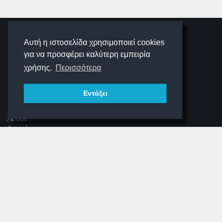
SCHOOLIGANS
Αυτή η ιστοσελίδα χρησιμοποιεί cookies
για να προσφέρει καλύτερη εμπειρία
SCHOOLWAVE
χρήσης.
Περισσότερα
Εντάξει
ΠΛΟΉΓΗΣΗ
About
Αρχική
Νέα
Αρχείο Περιοδικού
Dear Schooligans
Ξεστραβώσου
ΕΠΙΚΟΙΝΩΝΊΑ
Φόρμα Επικοινωνίας
(+30) 216 700 3325 (εσωτ.304)