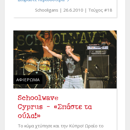
Schooligans
26.6.2010
Τεύχος #18
ΑΦΙΈΡΩΜΑ
Schoolwave
Cyprus - «Σπάστε τα
ούλα!»
Το κύμα χτύπησε και την Κύπρο! Ωραίο το