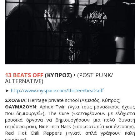
13 BEATS OFF
(ΚΥΠΡΟΣ) •
(POST PUNK/
ALTERNATIVE)
►
http://www.myspace.com/thirteenbeatsoff
ΣΧΟΛΕΙΑ:
Heritage private school (Λεμεσός, Κύπρος)
ΘΑΥΜΑΖΟΥΝ:
Aphex Twin («για τους μοναδικούς ήχους
που δημιουργεί»), The Cure («καταφέρνουν με ελάχιστα
μουσικά όργανα να δημιουργήσουν μια πολύ δυνατή
ατμόσφαιρα»), Nine Inch Nails («πρωτοτυπία και ένταση»),
Red Hot Chili Peppers («γιατί απλά γράφουν καλή
μουσική»)