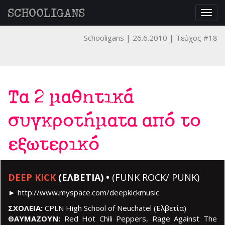
SCHOOLIGANS
Togg
navig
Schooligans
26.6.2010
Τεύχος #18
Τα 2 μαθητικά
συγκροτήματα από το
εξωτερικό
DEEP KICK
(ΕΛΒΕΤΙΑ) •
(FUNK ROCK/ PUNK)
►
http://www.myspace.com/deepkickmusic
ΣΧΟΛΕΙΑ:
CPLN High School of Neuchatel (Ελβετία)
ΘΑΥΜΑΖΟΥΝ:
Red Hot Chili Peppers, Rage Against The