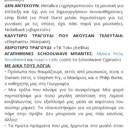
ΔΕΝ ΑΝΤΕΧΟΥΝ:
Metallica («χρησιμοποιούν τη μουσική για
επίδειξη και όχι για να δημιουργήσουν συναισθήματα»),
Limp Bizkit («ο Fred Durst μιλάει περισσότερο για τις
γυναίκες με τις οποίες έχει πάει παρά για μουσική»),
Nickelback («βαρετοί!»)
ΚΑΛΥΤΕΡΟ ΤΡΑΓΟΥΔΙ ΠΟΥ ΑΚΟΥΣΑΝ ΤΕΛΕΥΤΑΙΑ:
«Elephants» (Warpaint)
ΧΕΙΡΟΤΕΡΟ ΤΡΑΓΟΥΔΙ:
«Tik Tok» (Ke$ha)
ΑΓΑΠΗΜΕΝΕΣ SCHOOLWAVE ΜΠΑΝΤΕΣ:
Musica Ficta
,
Rosebleed
και
Isaac’s Cello
(«από το Schoolwave Cyprus!»)
ΜΕ ΔΙΚΑ ΤΟΥΣ ΛΟΓΙΑ:
• Πρόσωπα που θαυμάζουμε, εκτός από μουσικούς, είναι ο
Damien Hirst, ο Stephen Fry, ο Μακάριος και ο Philip Burke,
ο καθηγητής μας στη Γεωγραφία.
• Μια τρέλα που κάναμε για το συγκρότημα; Μία φορά
περπατήσαμε μια πολύ μεγάλη απόσταση στη Λεμεσό
κουβαλώντας τον εξοπλισμό μας μέσα σε καρότσια του
σούπερ μάρκετ. Τα «δανειστήκαμε» για να μπορέσουμε να
πάμε στην πρόβα. Δεν μπορούσε να μας πάει κανένας
άλλος!
• Τα πρώτα πράγματα που μας έρχονται στο μυαλό όταν