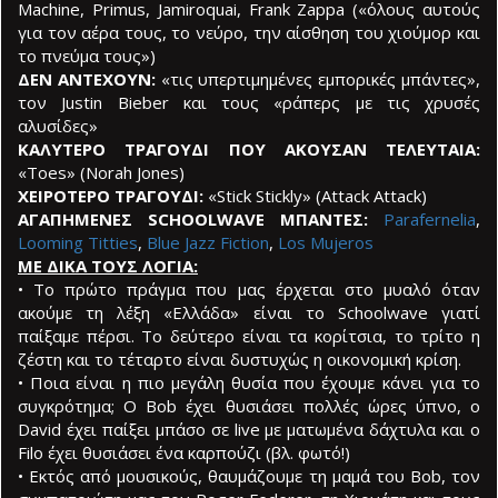
Machine, Primus, Jamiroquai, Frank Zappa («όλους αυτούς
για τον αέρα τους, το νεύρο, την αίσθηση του χιούμορ και
το πνεύμα τους»)
ΔΕΝ ΑΝΤΕΧΟΥΝ:
«τις υπερτιμημένες εμπορικές μπάντες»,
τον Justin Bieber και τους «ράπερς με τις χρυσές
αλυσίδες»
ΚΑΛΥΤΕΡΟ ΤΡΑΓΟΥΔΙ ΠΟΥ ΑΚΟΥΣΑΝ ΤΕΛΕΥΤΑΙΑ:
«Toes» (Norah Jones)
ΧΕΙΡΟΤΕΡΟ ΤΡΑΓΟΥΔΙ:
«Stick Stickly» (Attack Attack)
ΑΓΑΠΗΜΕΝΕΣ SCHOOLWAVE ΜΠΑΝΤΕΣ:
Parafernelia
,
Looming Titties
,
Blue Jazz Fiction
,
Los Mujeros
ΜΕ ΔΙΚΑ ΤΟΥΣ ΛΟΓΙΑ:
• Το πρώτο πράγμα που μας έρχεται στο μυαλό όταν
ακούμε τη λέξη «Ελλάδα» είναι το Schoolwave γιατί
παίξαμε πέρσι. Το δεύτερο είναι τα κορίτσια, το τρίτο η
ζέστη και το τέταρτο είναι δυστυχώς η οικονομική κρίση.
• Ποια είναι η πιο μεγάλη θυσία που έχουμε κάνει για το
συγκρότημα; Ο Bob έχει θυσιάσει πολλές ώρες ύπνο, ο
David έχει παίξει μπάσο σε live με ματωμένα δάχτυλα και ο
Filo έχει θυσιάσει ένα καρπούζι (βλ. φωτό!)
• Εκτός από μουσικούς, θαυμάζουμε τη μαμά του Bob, τον