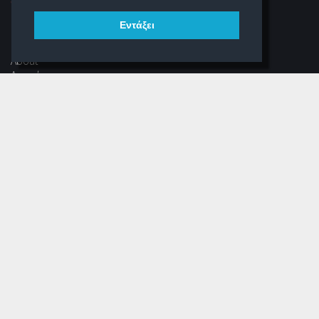
Εντάξει
ΠΛΟΉΓΗΣΗ
About
Αρχική
Νέα
Αρχείο Περιοδικού
Dear Schooligans
Ξεστραβώσου
ΕΠΙΚΟΙΝΩΝΊΑ
Φόρμα Επικοινωνίας
(+30) 216 700 3325 (εσωτ.304)
info@schooligans.gr
Ρομάντσο, Γραφείο 304
Αναξαγόρα 3-5, Αθήνα
Τ.Κ. 105 52