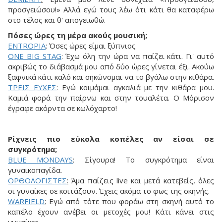
προσγειώσου!» Αλλά εγώ τους λέω ότι κάτι θα καταφέρω
στο τέλος και θ' απογειωθώ.
Πόσες ώρες τη μέρα ακούς μουσική;
ENTROPIA
: Όσες ώρες είμαι ξύπνιος
ONE BIG STAG
: Έχω όλη την ώρα να παίζει κάτι. Γι' αυτό
ακριβώς το διάβασμά μου από δύο ώρες γίνεται έξι. Ακούω
ξαφνικά κάτι καλό και σηκώνομαι να το βγάλω στην κιθάρα.
ΤPEIΣ EYXEΣ
: Εγώ κοιμάμαι αγκαλιά με την κιθάρα μου.
Καμιά φορά την παίρνω και στην τουαλέτα. Ο Μόρισον
έγραφε ακόρντα σε κωλόχαρτο!
Ρίχνεις πιο εύκολα κοπέλες αν είσαι σε
συγκρότημα;
BLUE MONDAYS
: Σίγουρα! Το συγκρότημα είναι
γυναικοπαγίδα.
OPΘOΛOΓIΣTEΣ
:
Άμα παίζεις live και μετά κατεβείς, όλες
οι γυναίκες σε κοιτάζουν. Έχεις ακόμα το φως της σκηνής.
WARFIELD
:
Εγώ από τότε που φοράω στη σκηνή αυτό το
καπέλο έχουν ανέβει οι μετοχές μου! Κάτι κάνει στις
γυναίκες.