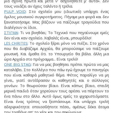
μια σχολή πρώτα και μετά ν' ασχοληθείτε μ' αυτά». Δεν
τους νοιάζει αν έχεις ταλέντο ή τρέλα.
PULP VOID
: Στο σχολείο μου (ιδιωτικό) υπάρχει ένας
όμιλος μουσικού συγκροτήματος. Πήγαμε μια φορά και δεν
ξαναπατήσαμε. Μας βάζουν να παίζουμε τραγούδια που
διαλέγουν οι ίδιοι.
ΣTIΓMA
: Τι να βοηθάει; Το Τεχνικό που πηγαίνουμε εμείς
δεν είναι καν σχολείο. Χαβαλές είναι, μπουρδέλο!
LES CHRITES
: Το σχολείο ξέρει μόνο να πιέζει. Στο χρόνο
που θα διαβάζαμε Αρχαία, θα μπορούσαμε να παίζουμε
μουσική. Και έμαθα ότι το Υπουργείο θα βάλει άλλη μια
ώρα Αρχαία στο πρόγραμμα... Είναι τρελό!
ONE BIG STAG
: Για να μας βοηθήσει πρέπει πρώτα να μας
καταλάβει. Στο Κολλέγιο που πάω εγώ έχουμε το πανηγύρι
που είναι καθαρά μαθητικό θέμα. Φέτος παραλίγο να μη
γίνει, γιατί αντέδρασαν οι καθηγητές και ο σύλλογος
γονέων. Το θεωρούσαν βίαιο. Είναι κάπως βίαιο, επειδή
μερικά παιδιά όταν χορεύουν τους αρέσει να πέφτουν το
ένα πάνω στο άλλο. Αυτό όμως εμείς το φχαριστιόμαστε.
Είναι ένας τρόπος να ξεσπάσουμε. Και υπάρχει τρελή
αδερφικότητα: οποιοσδήποτε πέσει, αμέσως δέκα άτομα
τον τραβάνε απ' το χέρι και τον σηκώνουνε.