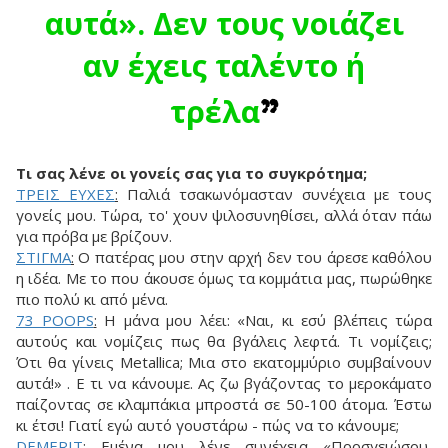
αυτά». Δεν τους νοιάζει
αν έχεις ταλέντο ή
τρέλα
”
Τι σας λένε οι γονείς σας για το συγκρότημα;
ΤΡΕΙΣ ΕΥΧΕΣ
:
Παλιά τσακωνόμασταν συνέχεια με τους
γονείς μου. Τώρα, το' χουν ψιλοσυνηθίσει, αλλά όταν πάω
για πρόβα με βρίζουν.
ΣTIΓMA
:
Ο πατέρας μου στην αρχή δεν του άρεσε καθόλου
η ιδέα. Με το που άκουσε όμως τα κομμάτια μας, πωρώθηκε
πιο πολύ κι από μένα.
73 POOPS
:
Η μάνα μου λέει: «Ναι, κι εσύ βλέπεις τώρα
αυτούς και νομίζεις πως θα βγάλεις λεφτά. Τι νομίζεις;
Ότι θα γίνεις Metallica; Μια στο εκατομμύριο συμβαίνουν
αυτά!» . Ε τι να κάνουμε. Ας ζω βγάζοντας το μεροκάματο
παίζοντας σε κλαμπάκια μπροστά σε 50-100 άτομα. Έστω
κι έτσι! Γιατί εγώ αυτό γουστάρω - πώς να το κάνουμε;
DEMERIT
:
Εμένα μου λένε συνέχεια «Προσγειώσου,