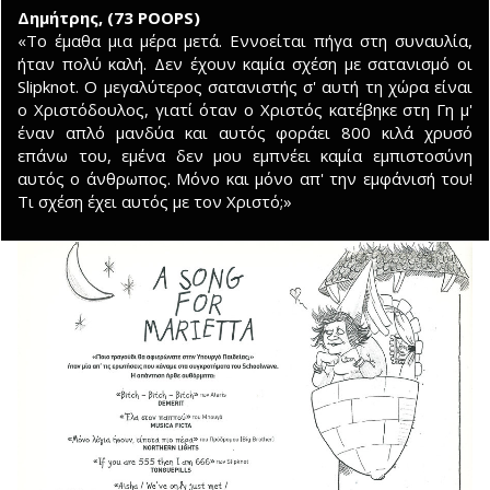
Δημήτρης, (73 POOPS)
«Το έμαθα μια μέρα μετά. Εννοείται πήγα στη συναυλία,
ήταν πολύ καλή. Δεν έχουν καμία σχέση με σατανισμό οι
Slipknot. Ο μεγαλύτερος σατανιστής σ' αυτή τη χώρα είναι
ο Χριστόδουλος, γιατί όταν ο Χριστός κατέβηκε στη Γη μ'
έναν απλό μανδύα και αυτός φοράει 800 κιλά χρυσό
επάνω του, εμένα δεν μου εμπνέει καμία εμπιστοσύνη
αυτός ο άνθρωπος. Μόνο και μόνο απ' την εμφάνισή του!
Τι σχέση έχει αυτός με τον Χριστό;»