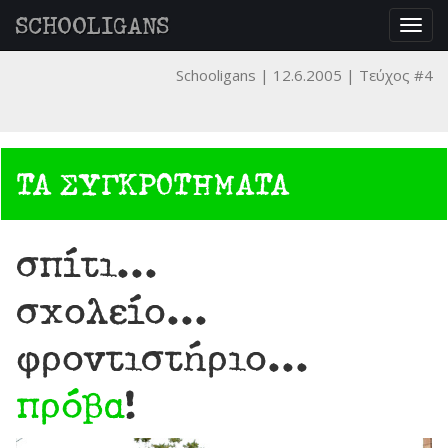
SCHOOLIGANS
Togg
navig
Schooligans
12.6.2005
Τεύχος #4
ΤΑ ΣΥΓΚΡΟΤΗΜΑΤΑ
σπίτι...
σχολείο...
φροντιστήριο...
πρόβα
!