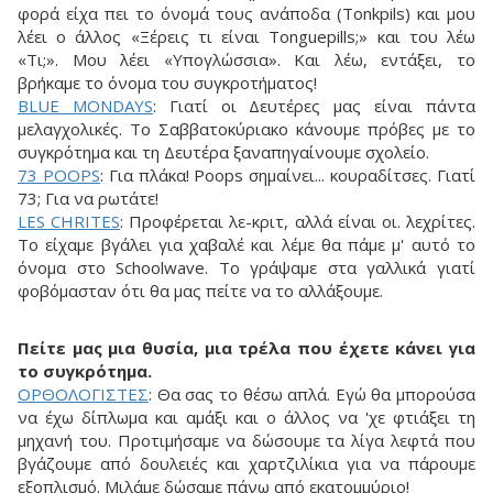
φορά είχα πει το όνομά τους ανάποδα (Tonkpils) και μου
λέει ο άλλος «Ξέρεις τι είναι Tonguepills;» και του λέω
«Τι;». Μου λέει «Υπογλώσσια». Και λέω, εντάξει, το
βρήκαμε το όνομα του συγκροτήματος!
BLUE MONDAYS
: Γιατί οι Δευτέρες μας είναι πάντα
μελαγχολικές. Το Σαββατοκύριακο κάνουμε πρόβες με το
συγκρότημα και τη Δευτέρα ξαναπηγαίνουμε σχολείο.
73 POOPS
: Για πλάκα! Poops σημαίνει... κουραδίτσες. Γιατί
73; Για να ρωτάτε!
LES CHRITES
: Προφέρεται λε-κριτ, αλλά είναι οι. λεχρίτες.
Το είχαμε βγάλει για χαβαλέ και λέμε θα πάμε μ' αυτό το
όνομα στο Schoolwave. Το γράψαμε στα γαλλικά γιατί
φοβόμασταν ότι θα μας πείτε να το αλλάξουμε.
Πείτε μας μια θυσία, μια τρέλα που έχετε κάνει για
το συγκρότημα.
OPΘOΛOΓIΣTEΣ
: Θα σας το θέσω απλά. Εγώ θα μπορούσα
να έχω δίπλωμα και αμάξι και ο άλλος να 'χε φτιάξει τη
μηχανή του. Προτιμήσαμε να δώσουμε τα λίγα λεφτά που
βγάζουμε από δουλειές και χαρτζιλίκια για να πάρουμε
εξοπλισμό. Μιλάμε δώσαμε πάνω από εκατομμύριο!