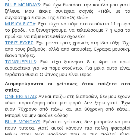
BLUE MONDAYS
: Εγώ έχω θυσιάσει την κοπέλα μου γιατί
ζήλευε. Μου έκανε συνέχεια σκηνές «Πάλι με το
συγκρότημα είσαι;». Της είπα «Ως εδώ!»
MUSICA FICTA
: Έχει τύχει να πάμε στο στούντιο 11 η ώρα
το βράδυ, να ξενυχτήσουμε, να τελειώσουμε 7 η ώρα το
πρωί και να πάμε κατευθείαν σχολείο!
TPEIΣ EYXEΣ
: Έχω μείνει τρεις χρονιές στη ίδια τάξη. 'Oχι
από τους βαθμούς, αλλά από απουσίες. Έγραφα μουσική,
έκανα πρόβες.
TONGUEPILLS
: Εγώ είχα ξυπνήσει 8 η ώρα το πρωί
κυριακάτικα για να πάμε στούντιο. Για μένα αυτό είναι
τεράστια θυσία. Ο ύπνος μου είναι ιερός.
Διαμαρτύρονται οι γείτονες όταν παίζετε στο
σπίτι;
ONE BIG STAG
: Αν και παίζω στη διαπασών, δεν μου έχουν
κάνει παρατήρηση ούτε μία φορά. Δεν ξέρω γιατί. Έχω
έναν 70χρονο από πάνω και μια 80χρονη από κάτω...
Μπορεί να μην ακούνε κιόλας!
BLUE MONDAYS
: Εμένα οι γείτονες δεν μπορούν να μου
πουν τίποτα, γιατί αυτοί κάνουν πιο πολλή φασαρία!
Μένω στην Αγία Βαρβάρα που οι πιο πολλοί είναι