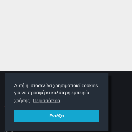
SCHOOLIGANS
Αυτή η ιστοσελίδα χρησιμοποιεί cookies
για να προσφέρει καλύτερη εμπειρία
SCHOOLWAVE
χρήσης.
Περισσότερα
Εντάξει
ΠΛΟΉΓΗΣΗ
About