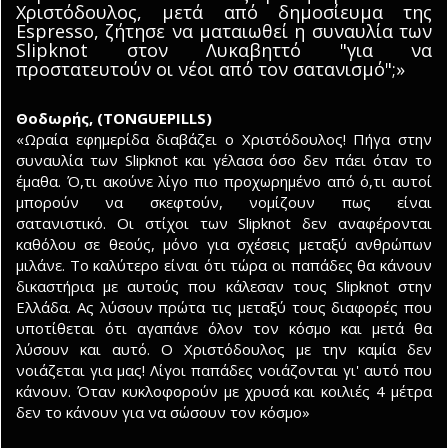
Xριστόδουλος, μετά από δημοσίευμα της
Espresso, ζήτησε να ματαιωθεί η συναυλία των
Slipknot στον Λυκαβηττό "για να
προστατευτούν οι νέοι από τον σατανισμό";»
Θοδωρής, (TONGUEPILLS)
«Ωραία εφημερίδα διαβάζει ο Χριστόδουλος! Πήγα στην
συναυλία των Slipknot και γέλασα όσο δεν πάει όταν το
έμαθα. Ό,τι ακούνε λίγο πιο προχωρημένο από ό,τι αυτοί
μπορούν να σκεφτούν, νομίζουν πως είναι
σατανιστικό. Οι στίχοι των Slipknot δεν αναφέρονται
καθόλου σε θεούς, μόνο για σχέσεις μεταξύ ανθρώπων
μιλάνε. Το καλύτερο είναι ότι τώρα οι παπάδες θα κάνουν
δικαστήρια με αυτούς που κάλεσαν τους Slipknot στην
Ελλάδα. Ας λύσουν πρώτα τις μεταξύ τους διαφορές που
υποτίθεται ότι αγαπάνε όλον τον κόσμο και μετά θα
λύσουν και αυτό. Ο Χριστόδουλος με την καμία δεν
νοιάζεται για μας! Λίγοι παπάδες νοιάζονται γι' αυτό που
κάνουν. Όταν κυκλοφορούν με χρυσά και κοιλιές 4 μέτρα
δεν το κάνουν για να σώσουν τον κόσμο»