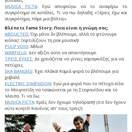
MUSICA FICTA
: Εγώ αποφεύγω να το αναφέρω το
συγκρότημα σε κοπέλες. Τι να πω δηλαδή; «Ξέρεις έχω και
συγκρότημα, πάμε μια βόλτα;»
Βλέπετε Fame Story; Ποια είναι η γνώμη σας;
ABDUCTED
:
Όχι μόνο δε βλέπουμε, αλλά το φτύνουμε
κιόλας! Ξεφτιλίζουν τη ροκ μουσική!
PULP VOID
: Άθλιο!
WARFIELD
: Δεν αξίζει ούτε να απαντήσουμε.
ΤPEIΣ EYXEΣ
: Δε χρειάζεται να γίνεις καραγκιόζης για να
πετύχεις.
SKA BANGIES
: Έχει πλάκα! Καμιά φορά το βλέπουμε για
χαβαλέ.
ELECTRIC DIMENSION
: Εγώ μια φορά που το πέτυχα είδα
το Μουρατίδη να τσακώνεται με τη Στεφανίδου και το
'κλεισα. Τι να δω;
MUSICA FICTA
: Εμείς δεν έχουμε τηλεόραση! (σ.σ δεν έχουν
ούτε κινητό! Κανένας απ' τους τρεις!)