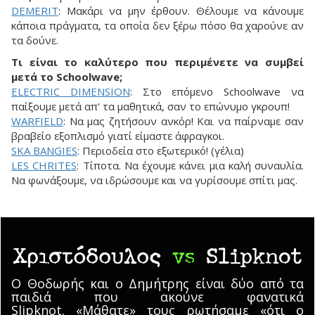
DEMERIT
: Μακάρι να μην έρθουν. Θέλουμε να κάνουμε
κάποια πράγματα, τα οποία δεν ξέρω πόσο θα χαρούνε αν
τα δούνε.
Τι είναι το καλύτερο που περιμένετε να συμβεί
μετά το Schoolwave;
ELECTRIC DIMENSION
: Στο επόμενο Schoolwave να
παίξουμε μετά απ' τα μαθητικά, σαν το επώνυμο γκρουπ!
WARFIELD
: Να μας ζητήσουν ανκόρ! Και να παίρναμε σαν
βραβείο εξοπλισμό γιατί είμαστε άφραγκοι.
SKA BANGIES
: Περιοδεία στο εξωτερικό! (γέλια)
LES CHRITES
: Τίποτα. Να έχουμε κάνει μια καλή συναυλία.
Να φωνάξουμε, να ιδρώσουμε και να γυρίσουμε σπίτι μας.
Χριστόδουλος
vs
Slipknot
O Θοδωρής και ο Δημήτρης είναι δύο από τα
παιδιά που ακούνε φανατικά
Slipknot. «Μάθατε» τους ρωτήσαμε «ότι ο