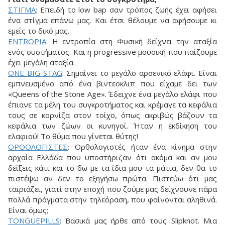
ΣTIΓMA
: Επειδή το low bap σαν τρόπος ζωής έχει αφήσει
ένα στίγμα επάνω μας. Και έτσι θέλουμε να αφήσουμε κι
εμείς το δικό μας.
ENTROPIA
: Η εντροπία στη Φυσική δείχνει την αταξία
ενός συστήματος. Και η progressive μουσική που παίζουμε
έχει μεγάλη αταξία.
ONE BIG STAG
: Σημαίνει το μεγάλο αρσενικό ελάφι. Είναι
εμπνευσμένο από ένα βιντεοκλιπ που είχαμε δει των
«Queens of the Stone Age». Έδειχνε ένα μεγάλο ελάφι που
έπιανε τα μέλη του συγκροτήματος και κρέμαγε τα κεφάλια
τους σε κορνίζα στον τοίχο, όπως ακριβώς βάζουν τα
κεφάλια των ζώων οι κυνηγοί. Ήταν η εκδίκηση του
ελαφιού! Το θύμα που γίνεται θύτης!
OPΘOΛOΓIΣTEΣ
: Ορθολογιστές ήταν ένα κίνημα στην
αρχαία Ελλάδα που υποστήριζαν ότι ακόμα και αν μου
δείξεις κάτι και το δω με τα ίδια μου τα μάτια, δεν θα το
πιστέψω αν δεν το εξηγήσω πρώτα. Πιστεύω ότι μας
ταιριάζει, γιατί στην εποχή που ζούμε μας δείχνουνε πάρα
πολλά πράγματα στην τηλεόραση, που φαίνονται αληθινά.
Είναι όμως;
TONGUEPILLS
: Βασικά μας ήρθε από τους Slipknot. Μια